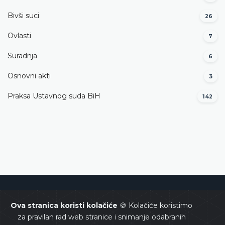
Bivši suci
26
Ovlasti
7
Suradnja
6
Osnovni akti
3
Praksa Ustavnog suda BiH
142
Ustavni sud Bosne i Hercegovine
Ova stranica koristi kolačiće
🍪 Kolačiće koristimo
za pravilan rad web stranice i snimanje odabranih