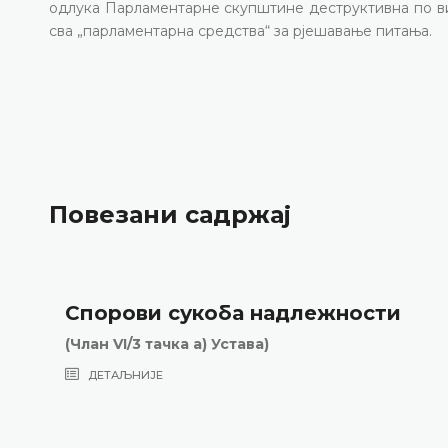
одлука Парламентарне скупштине деструктивна по ви
сва „парламентарна средства“ за рјешавање питања.
Повезани садржај
Спорови сукоба надлежности
(Члан VI/3 тачка а) Устава)
ДЕТАЉНИЈЕ