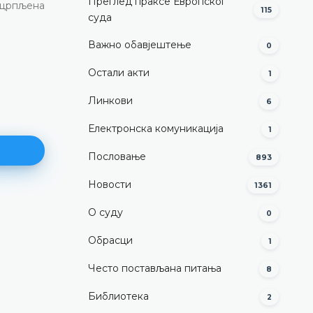
Преглед праксе Европског
сцрпљена
115
суда
Важно обавјештење
0
Остали акти
1
Линкови
6
Електронска комуникација
1
Пословање
893
Новости
1361
О суду
0
Оцјена уставности специјални
паралелних односа ентитета 
Обрасци
1
сусједним државама
Често постављана питања
8
(Члан VI/3 тачка а) Устава)
Библиотека
ДЕТАЉНИЈЕ
2