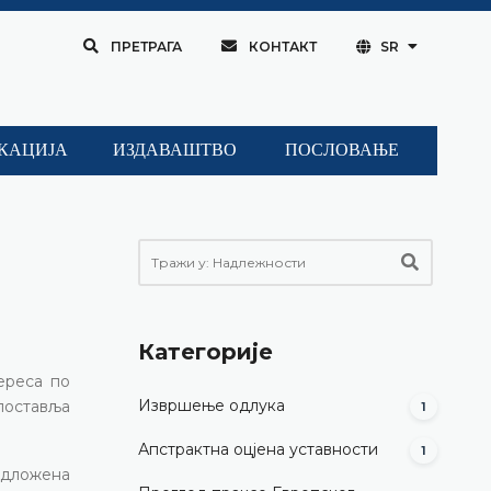
ПРЕТРАГА
КОНТАКТ
SR
КАЦИЈА
ИЗДАВАШТВО
ПОСЛОВАЊЕ
Категорије
ереса по
Извршење одлука
поставља
1
Апстрактна оцјена уставности
1
редложена