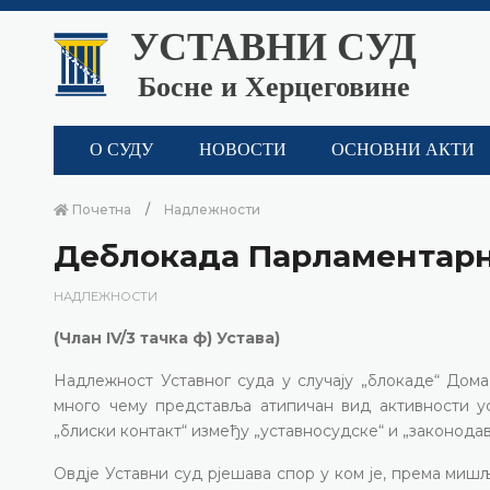
УСТАВНИ СУД
Босне и Херцеговине
О СУДУ
НОВОСТИ
ОСНОВНИ АКТИ
Почетна
Надлежности
Деблокада Парламентар
НАДЛЕЖНОСТИ
(Члан IV/3 тачка ф) Устава)
Надлежност Уставног суда у случају „блокаде“ Дом
много чему представља атипичан вид активности ус
„блиски контакт“ између „уставносудске“ и „законодав
Овдје Уставни суд рјешава спор у ком је, према ми