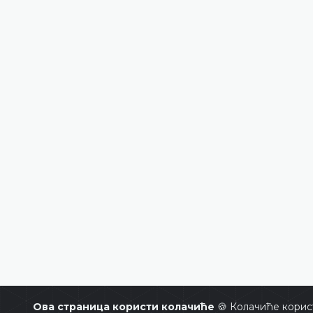
Ова страница користи колачиће
🍪 Колачиће корис