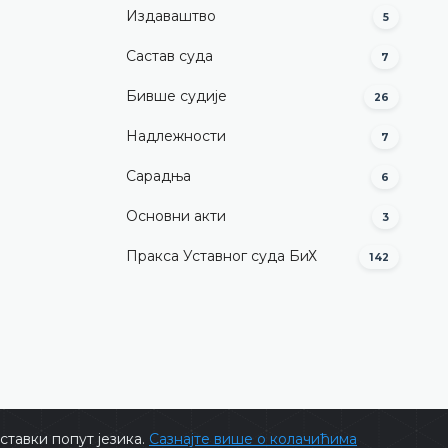
Издаваштво
5
Састав суда
7
Бивше судије
26
Надлежности
7
Сарадња
6
Основни акти
3
Пракса Уставног суда БиХ
142
тавки попут језика.
Сазнајте више о колачићима