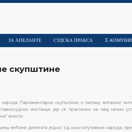
ЗА АПЕЛАНТЕ
СУДСКА ПРАКСА
E-КОМУНИ
не скупштине
а народа Парламентарне скупштине о питању виталног инт
тавносудске инстанце јер се практично на овај начин ус
не“ власти.
шљењу већине делегата једног од конститутивних народа, п