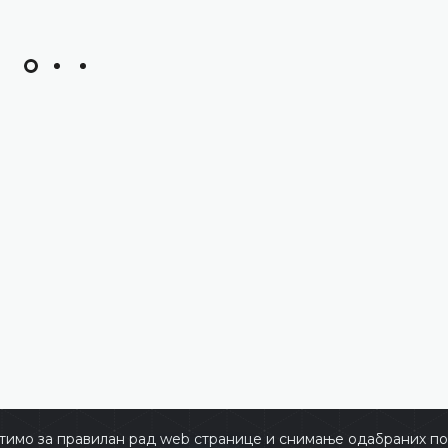
тимо за правилан рад web странице и снимање одабраних пос