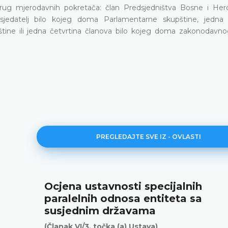
g mjerodavnih pokretača: član Predsjedništva Bosne i Her
redsjedatelj bilo kojeg doma Parlamentarne skupštine, jedna 
tine ili jedna četvrtina članova bilo kojeg doma zakonodavn
PREGLEDAJTE SVE IZ - OVLASTI
Ocjena ustavnosti specijalnih
paralelnih odnosa entiteta sa
susjednim državama
(Članak VI/3. točka (a) Ustava)