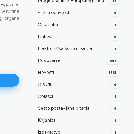
Pregled prakse Europskog suda
113
cegovine,
četvrtina
Važna obavijest
0
og organa
Ostali akti
1
Linkovi
6
Elektronička komunikacija
1
Poslovanje
893
Novosti
1361
O sudu
0
Obrasci
1
Često postavljana pitanja
Apelacijska jurisdikcija
8
(Članak VI/3. točka (b) Ustava)
Knjižnica
2
DETALJNIJE
Izdavaštvo
5