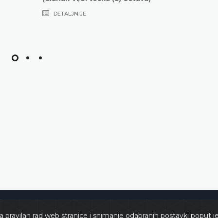
DETALJNIJE
e
Copyri
a pravilan rad web stranice i snimanje odabranih postavki poput j