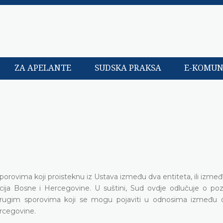
ZA APELANTE
SUDSKA PRAKSA
E-KOMUN
i
sporovima koji proisteknu iz Ustava između dva entiteta, ili izme
ucija Bosne i Hercegovine. U suštini, Sud ovdje odlučuje o pozi
drugim sporovima koji se mogu pojaviti u odnosima između d
ercegovine.