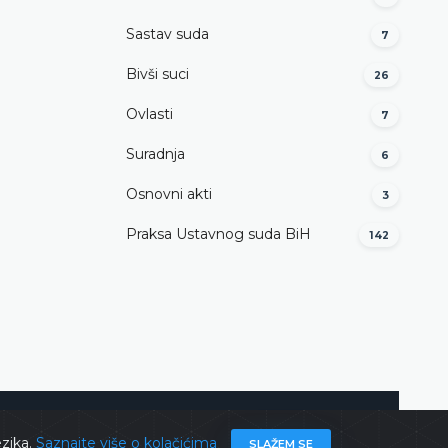
Sastav suda
7
Bivši suci
26
Ovlasti
7
Suradnja
6
Osnovni akti
3
Praksa Ustavnog suda BiH
142
ghts @ 2026
Ustavni sud BiH
Sva prava zadržana.
ezika.
Saznajte više o kolačićima
SLAŽEM SE