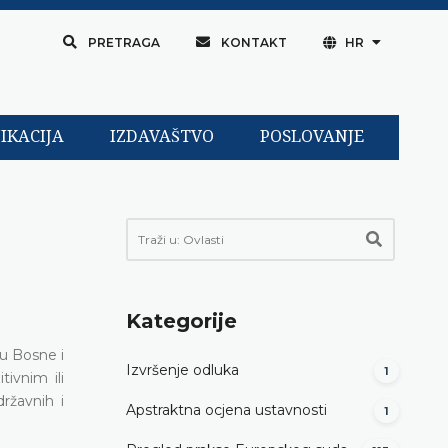
PRETRAGA
KONTAKT
HR
IKACIJA
IZDAVAŠTVO
POSLOVANJE
Kategorije
đu Bosne i
Izvršenje odluka
1
tivnim ili
ržavnih i
Apstraktna ocjena ustavnosti
1