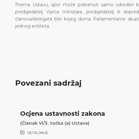
Prema Ustavu, spor može pokrenuti samo određen kru
predsjedatelj Vijeća ministara, predsjedatelj ili dop
članova/delegata bilo kojeg doma Parlamentarne skupš
jednog entiteta.
Povezani sadržaj
Ocjena ustavnosti zakona
(Članak VI/3. točka (a) Ustava)
DETALJNIJE