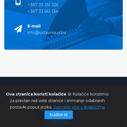
+387 33 251 226
+387 33 561 134
E-mail
info@ustavnisud.ba
Ustavni sud Bosne i Hercegovine
Ova stranica koristi kolačiće
🍪 Kolačiće koristimo
za pravilan rad web stranice i snimanje odabranih
postavki poput jezika.
Saznajte više o kolačićima
SLAŽEM SE
Copyrights @ 2026
Ustavni sud BiH
Sva prava zadržana.