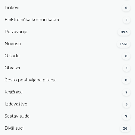
Linkovi
6
Elektronička komunikacija
1
Poslovanje
893
Novosti
1361
O sudu
0
Obrasci
1
Često postavljana pitanja
8
Knjižnica
2
Izdavaštvo
5
Sastav suda
7
Bivši suci
26