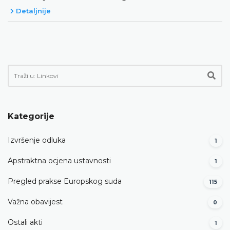
Detaljnije
Kategorije
Izvršenje odluka
1
Apstraktna ocjena ustavnosti
1
Pregled prakse Europskog suda
115
Važna obavijest
0
Ostali akti
1