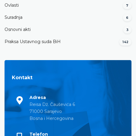
Ovlasti
7
Suradnja
6
Osnovni akti
3
Praksa Ustavnog suda BiH
142
Kontakt
Adresa
Reisa Dž. Čauševića 6
71000 Sarajevo
Bosna i Hercegovina
Telefon