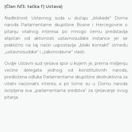
(Član IV/3. tačka f) Ustava)
Nadležnost Ustavnog suda u slučaju „blokade“ Doma
naroda Parlamentarne skupštine Bosne i Hercegovine o
pitanju vitalnog interesa po mnogo čemu predstavlja
atipičan vid aktivnosti ustavnosudske instance jer se
praktično na taj način uspostavlja „bliski kontakt“ između
„ustavnosudske“ i „zakonodavne“ vlasti.
Ovdje Ustavni sud rješava spor u kojem je, prema mišljenju
većine delegata jednog od konstitutivnih naroda,
predložena odluka Parlamentarne skupštine destruktivna za
vitalni nacionalni interes, a pri tome su u Domu naroda
iscrpljena sva „parlamentarna sredstva“ za rješavanje ovog
pitanja.