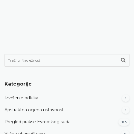
Kategorije
Izvršenje odluka
1
Apstraktna ocjena ustavnosti
1
Pregled prakse Evropskog suda
113
Važno obavještenje