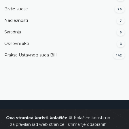
Bivše sudije
26
Nadležnosti
7
Saradnja
6
Osnovni akti
3
Praksa Ustavnog suda BiH
142
Ustavni sud Bosne i Hercegovine
Ova stranica koristi kolačiće
🍪 Kolačiće koristimo
za pravilan rad web stranice i snimanje odabranih