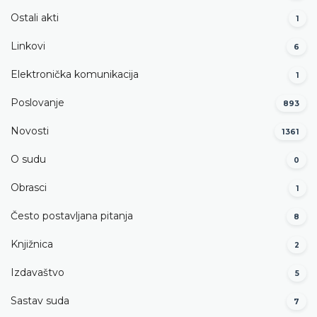
Ostali akti
1
Linkovi
6
Elektronička komunikacija
1
Poslovanje
893
Novosti
1361
O sudu
0
Obrasci
1
Često postavljana pitanja
8
Knjižnica
2
Izdavaštvo
5
Sastav suda
7