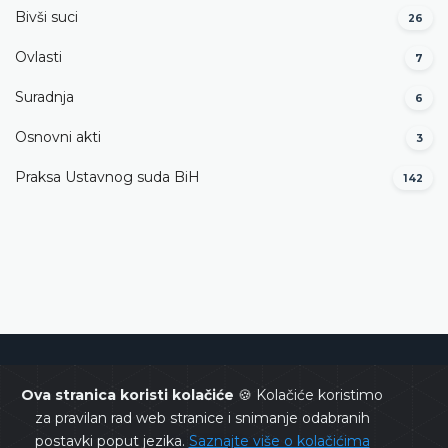
Bivši suci
26
Ovlasti
7
Suradnja
6
Osnovni akti
3
Praksa Ustavnog suda BiH
142
Ustavni sud Bosne i Hercegovine
Ova stranica koristi kolačiće
🍪 Kolačiće koristimo
za pravilan rad web stranice i snimanje odabranih
postavki poput jezika.
Saznajte više o kolačićima