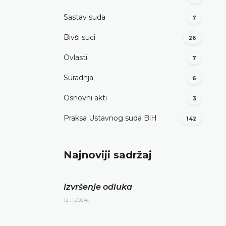
Sastav suda
7
Bivši suci
26
Ovlasti
7
Suradnja
6
Osnovni akti
3
Praksa Ustavnog suda BiH
142
Najnoviji sadržaj
Izvršenje odluka
12.11.2024.