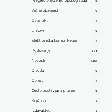
Pregled prakse Europskog suda
115
Važna obavijest
0
Ostali akti
1
Linkovi
6
Elektronička komunikacija
1
Poslovanje
893
Novosti
1361
O sudu
0
Obrasci
1
Često postavljana pitanja
8
Knjižnica
2
Izdavaštvo
5