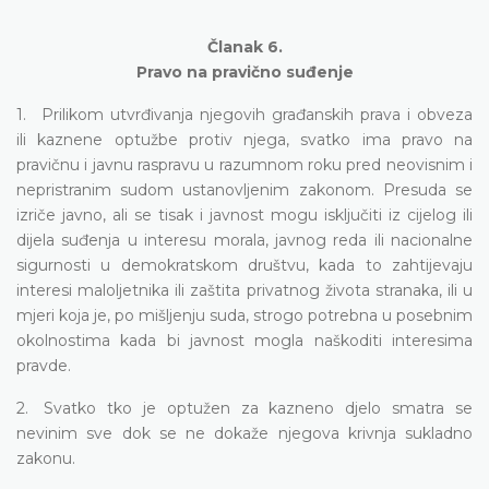
Članak 6.
Pravo na pravično suđenje
1. Prilikom utvrđivanja njegovih građanskih prava i obveza
ili kaznene optužbe protiv njega, svatko ima pravo na
pravičnu i javnu raspravu u razumnom roku pred neovisnim i
nepristranim sudom ustanovljenim zakonom. Presuda se
izriče javno, ali se tisak i javnost mogu isključiti iz cijelog ili
dijela suđenja u interesu morala, javnog reda ili nacionalne
sigurnosti u demokratskom društvu, kada to zahtijevaju
interesi maloljetnika ili zaštita privatnog života stranaka, ili u
mjeri koja je, po mišljenju suda, strogo potrebna u posebnim
okolnostima kada bi javnost mogla naškoditi interesima
pravde.
2. Svatko tko je optužen za kazneno djelo smatra se
nevinim sve dok se ne dokaže njegova krivnja sukladno
zakonu.