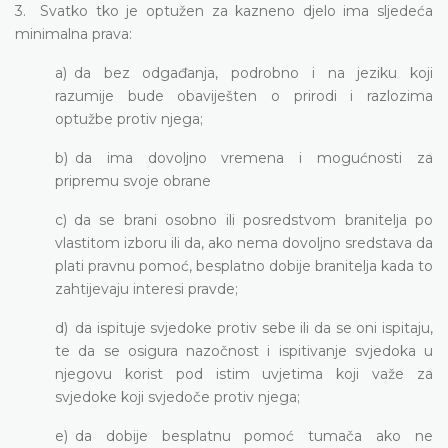
3. Svatko tko je optužen za kazneno djelo ima sljedeća
minimalna prava:
a) da bez odgađanja, podrobno i na jeziku koji
razumije bude obaviješten o prirodi i razlozima
optužbe protiv njega;
b) da ima dovoljno vremena i mogućnosti za
pripremu svoje obrane
c) da se brani osobno ili posredstvom branitelja po
vlastitom izboru ili da, ako nema dovoljno sredstava da
plati pravnu pomoć, besplatno dobije branitelja kada to
zahtijevaju interesi pravde;
d) da ispituje svjedoke protiv sebe ili da se oni ispitaju,
te da se osigura nazočnost i ispitivanje svjedoka u
njegovu korist pod istim uvjetima koji važe za
svjedoke koji svjedoče protiv njega;
e) da dobije besplatnu pomoć tumača ako ne