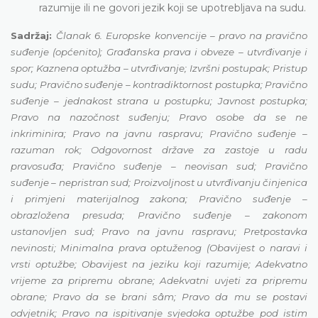
razumije ili ne govori jezik koji se upotrebljava na sudu.
Sadržaj:
Članak 6. Europske konvencije – pravo na pravično
suđenje (općenito); Građanska prava i obveze – utvrđivanje i
spor; Kaznena optužba – utvrđivanje; Izvršni postupak; Pristup
sudu; Pravično suđenje – kontradiktornost postupka; Pravično
suđenje – jednakost strana u postupku; Javnost postupka;
Pravo na nazočnost suđenju; Pravo osobe da se ne
inkriminira; Pravo na javnu raspravu; Pravično suđenje –
razuman rok; Odgovornost države za zastoje u radu
pravosuđa; Pravično suđenje – neovisan sud; Pravično
suđenje – nepristran sud; Proizvoljnost u utvrđivanju činjenica
i primjeni materijalnog zakona; Pravično suđenje –
obrazložena presuda; Pravično suđenje – zakonom
ustanovljen sud; Pravo na javnu raspravu; Pretpostavka
nevinosti; Minimalna prava optuženog (Obavijest o naravi i
vrsti optužbe; Obavijest na jeziku koji razumije; Adekvatno
vrijeme za pripremu obrane; Adekvatni uvjeti za pripremu
obrane; Pravo da se brani sâm; Pravo da mu se postavi
odvjetnik; Pravo na ispitivanje svjedoka optužbe pod istim