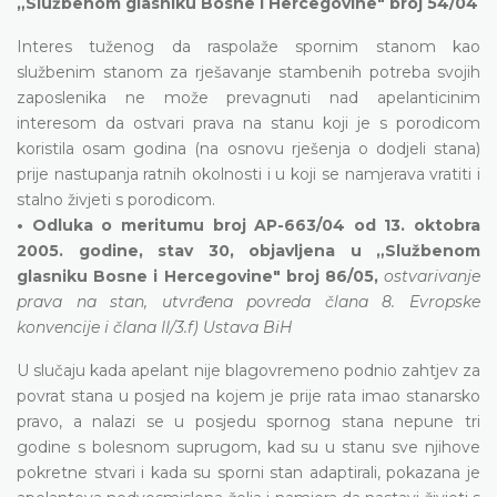
„Službenom glasniku Bosne i Hercegovine" broj 54/04
Interes tuženog da raspolaže spornim stanom kao
službenim stanom za rješavanje stambenih potreba svojih
zaposlenika ne može prevagnuti nad apelanticinim
interesom da ostvari prava na stanu koji je s porodicom
koristila osam godina (na osnovu rješenja o dodjeli stana)
prije nastupanja ratnih okolnosti i u koji se namjerava vratiti i
stalno živjeti s porodicom.
• Odluka o meritumu broj AP-663/04 od 13. oktobra
2005. godine, stav 30, objavljena u „Službenom
glasniku Bosne i Hercegovine" broj 86/05,
ostvarivanje
prava na stan, utvrđena povreda člana 8. Evropske
konvencije i člana II/3.f) Ustava BiH
U slučaju kada apelant nije blagovremeno podnio zahtjev za
povrat stana u posjed na kojem je prije rata imao stanarsko
pravo, a nalazi se u posjedu spornog stana nepune tri
godine s bolesnom suprugom, kad su u stanu sve njihove
pokretne stvari i kada su sporni stan adaptirali, pokazana je