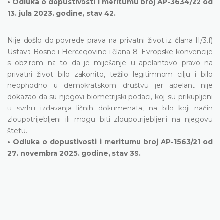
• Odluka o dopustivosti i meritumu broj AP-3634/22 od
13. jula 2023. godine, stav 42.
Nije došlo do povrede prava na privatni život iz člana II/3.f)
Ustava Bosne i Hercegovine i člana 8. Evropske konvencije
s obzirom na to da je miješanje u apelantovo pravo na
privatni život bilo zakonito, težilo legitimnom cilju i bilo
neophodno u demokratskom društvu jer apelant nije
dokazao da su njegovi biometrijski podaci, koji su prikupljeni
u svrhu izdavanja ličnih dokumenata, na bilo koji način
zloupotrijebljeni ili mogu biti zloupotrijebljeni na njegovu
štetu.
• Odluka o dopustivosti i meritumu broj AP-1563/21 od
27. novembra 2025. godine, stav 39.