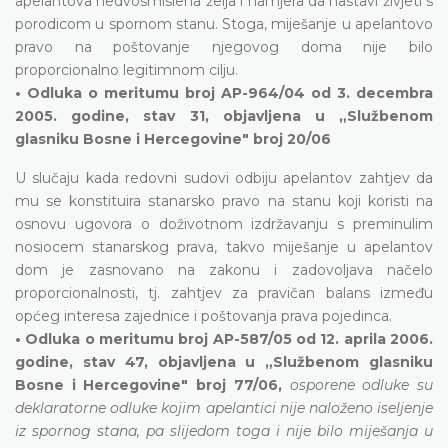
apelantova nedvosmislena želja i namjera da nastavi živjeti s
porodicom u spornom stanu. Stoga, miješanje u apelantovo
pravo na poštovanje njegovog doma nije bilo
proporcionalno legitimnom cilju.
• Odluka o meritumu broj AP-964/04 od 3. decembra
2005. godine, stav 31, objavljena u „Službenom
glasniku Bosne i Hercegovine" broj 20/06
U slučaju kada redovni sudovi odbiju apelantov zahtjev da
mu se konstituira stanarsko pravo na stanu koji koristi na
osnovu ugovora o doživotnom izdržavanju s preminulim
nosiocem stanarskog prava, takvo miješanje u apelantov
dom je zasnovano na zakonu i zadovoljava načelo
proporcionalnosti, tj. zahtjev za pravičan balans između
općeg interesa zajednice i poštovanja prava pojedinca.
• Odluka o meritumu broj AP-587/05 od 12. aprila 2006.
godine, stav 47, objavljena u „Službenom glasniku
Bosne i Hercegovine" broj 77/06,
osporene odluke su
deklaratorne odluke kojim apelantici nije naloženo iseljenje
iz spornog stana, pa slijedom toga i nije bilo miješanja u