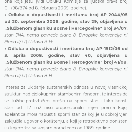
ona koja jesu (vidi Odluku Komisije za ljudska prava broj
CH/98/874 od 8. februara 2005. godine).
• Odluka o dopustivosti i meritumu broj AP-2044/05
od 20. septembra 2006. godine, stav 29, objavljena u
„Službenom glasniku Bosne i Hercegovine" broj 34/07,
stan JNA, nema povrede člana 8. Evropske konvencije ni
člana II/3.f) Ustava BiH;
• Odluka o dopustivosti i meritumu broj AP-1512/06 od
3. aprila 2008. godine, stav 40, objavljena u
„Službenom glasniku Bosne i Hercegovine" broj 41/08,
stan JNA, nema povrede člana 8. Evropske konvencije ni
člana II/3.f) Ustava BiH
Interes za ukidanje sustanarskih odnosa u novoj vlasničkoj
strukturi nad cjelokupnim stambenim fondom, te interes da
se tužilac-protivtuženi proširi na sporni stan i tako koristi
stan od 117 m2 nisu proporcionalni mjeri prema kojoj
apelantica mora napustiti sporni stan za koji je u dobroj vjeri
zaključila ugovor o korištenju, a koji je retroaktivno poništen
i u kojem živi sa svojom porodicom od 1989. godine.