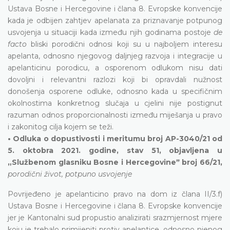
Ustava Bosne i Hercegovine i člana 8. Evropske konvencije
kada je odbijen zahtjev apelanata za priznavanje potpunog
usvojenja u situaciji kada između njih godinama postoje
de
facto
bliski porodični odnosi koji su u najboljem interesu
apelanta, odnosno njegovog daljnjeg razvoja i integracije u
apelanticinu porodicu, a osporenom odlukom nisu dati
dovoljni i relevantni razlozi koji bi opravdali nužnost
donošenja osporene odluke, odnosno kada u specifičnim
okolnostima konkretnog slučaja u cjelini nije postignut
razuman odnos proporcionalnosti između miješanja u pravo
i zakonitog cilja kojem se teži.
• Odluka o dopustivosti i meritumu broj AP-3040/21 od
5. oktobra 2021. godine, stav 51, objavljena u
„Službenom glasniku Bosne i Hercegovineˮ broj 66/21,
porodični život, potpuno usvojenje
Povrijeđeno je apelanticino pravo na dom iz člana II/3.f)
Ustava Bosne i Hercegovine i člana 8. Evropske konvencije
jer je Kantonalni sud propustio analizirati srazmjernost mjere
koju je trebalo primijeniti protiv apelantice, odnosno njenog