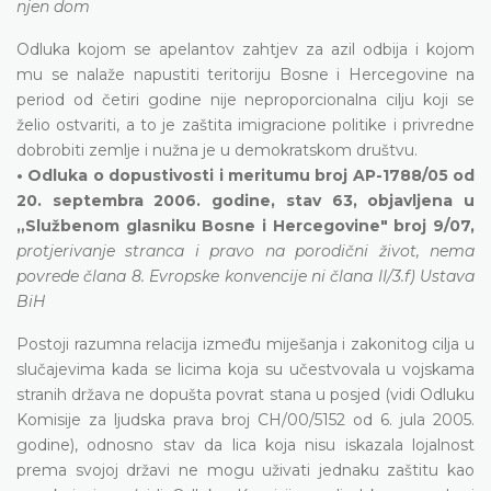
njen dom
Odluka kojom se apelantov zahtjev za azil odbija i kojom
mu se nalaže napustiti teritoriju Bosne i Hercegovine na
period od četiri godine nije neproporcionalna cilju koji se
želio ostvariti, a to je zaštita imigracione politike i privredne
dobrobiti zemlje i nužna je u demokratskom društvu.
• Odluka o dopustivosti i meritumu broj AP-1788/05 od
20. septembra 2006. godine, stav 63, objavljena u
„Službenom glasniku Bosne i Hercegovine" broj 9/07,
protjerivanje stranca i pravo na porodični život, nema
povrede člana 8. Evropske konvencije ni člana II/3.f) Ustava
BiH
Postoji razumna relacija između miješanja i zakonitog cilja u
slučajevima kada se licima koja su učestvovala u vojskama
stranih država ne dopušta povrat stana u posjed (vidi Odluku
Komisije za ljudska prava broj CH/00/5152 od 6. jula 2005.
godine), odnosno stav da lica koja nisu iskazala lojalnost
prema svojoj državi ne mogu uživati jednaku zaštitu kao