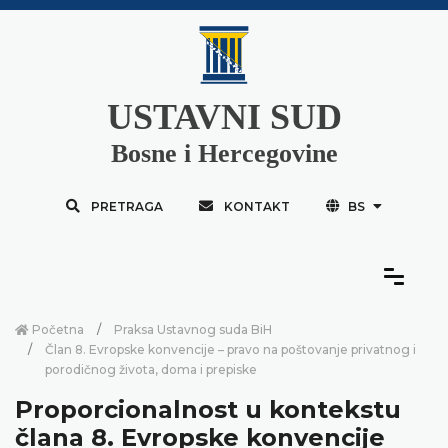
USTAVNI SUD
Bosne i Hercegovine
PRETRAGA
KONTAKT
BS
Početna
Praksa Ustavnog suda BiH
Član 8. Evropske konvencije – pravo na poštovanje privatnog i
porodičnog života, doma i prepiske
Proporcionalnost u kontekstu
člana 8. Evropske konvencije