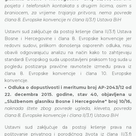
posjeta i telefonskih kontakata s drugim licima, osim s
braniocem, za vrijeme trajanja pritvora, nema povrede
člana 8. Evropske konvencije ni člana II/3.f) Ustava BiH
Ustavni sud zaključuje da postoji kršenje člana II/3.f) Ustava
Bosne i Hercegovine i člana 8. Evropske konvencije jer
redovni sudovi, prilikom donošenja osporenih odluka, nisu
obavili odgovarajuću analizu na način kako to zahtijevaju
standardi Evropskog suda uspostavljeni praksom tog suda u
pogledu postizanja pravične ravnoteže između prava iz
člana 8. Evropske konvencije i člana 10. Evropske
konvencije.
• Odluka o dopustivosti i meritumu broj AP-2043/12 od
22. decembra 2015. godine, stav 40, objavljena u
„Službenom glasniku Bosne i Hercegovine" broj 10/16,
naknada štete zbog povrede ugleda, kleveta, povreda
člana 8. Evropske konvencije i člana II/3.f) Ustava BiH
Ustavni sud zaključuje da postoji kršenje prava na
poštovanje privatnog i porodičnog života iz člana II/3.f)