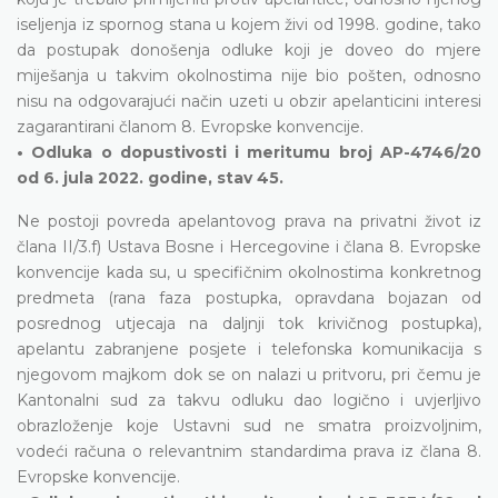
iseljenja iz spornog stana u kojem živi od 1998. godine, tako
da postupak donošenja odluke koji je doveo do mjere
miješanja u takvim okolnostima nije bio pošten, odnosno
nisu na odgovarajući način uzeti u obzir apelanticini interesi
zagarantirani članom 8. Evropske konvencije.
• Odluka o dopustivosti i meritumu broj AP-4746/20
od 6. jula 2022. godine, stav 45.
Ne postoji povreda apelantovog prava na privatni život iz
člana II/3.f) Ustava Bosne i Hercegovine i člana 8. Evropske
konvencije kada su, u specifičnim okolnostima konkretnog
predmeta (rana faza postupka, opravdana bojazan od
posrednog utjecaja na daljnji tok krivičnog postupka),
apelantu zabranjene posjete i telefonska komunikacija s
njegovom majkom dok se on nalazi u pritvoru, pri čemu je
Kantonalni sud za takvu odluku dao logično i uvjerljivo
obrazloženje koje Ustavni sud ne smatra proizvoljnim,
vodeći računa o relevantnim standardima prava iz člana 8.
Evropske konvencije.