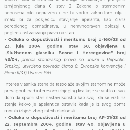
izmijenjenog člana 6. stav 2. Zakona o stambenim
odnosima bilo nepravilno i ne bi vodilo zakonitom cilju i
imalo bi za posljedicu stavljanje apelanta, kao člana
porodičnog domaćinstva, u neravnopravan položaj u
pogledu ostvarivanja prava na stan.
• Odluka o dopustivosti i meritumu broj U-160/03 od
23. jula 2004. godine, stav 30, objavljena u
„Službenom glasniku Bosne i Hercegovine" broj
43/04,
prenos stanarskog prava na unuke u Republici
Srpskoj, utvrđena povreda člana 8. Evropske konvencije i
člana II/3.f) Ustava BiH
Interes vlasnika stana da raspolaže svojim stanom ne može
prevagnuti nad interesom izbjeglog lica koje se vratilo u svoj
dom da sporni stan nastavi koristiti kao svoj i da se vrati na
stanje kakvo je apelantica ostavila kada je iz svog doma
morala izbjeći zbog ratnih okolnosti.
• Odluka o dopustivosti i meritumu broj AP-21/03 od
22. septembra 2004. godine, stav 40, objavljena u