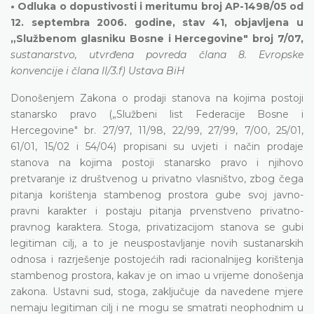
• Odluka o dopustivosti i meritumu broj AP-1498/05 od
12. septembra 2006. godine, stav 41, objavljena u
„Službenom glasniku Bosne i Hercegovine" broj 7/07,
sustanarstvo, utvrđena povreda člana 8. Evropske
konvencije i člana II/3.f) Ustava BiH
Donošenjem Zakona o prodaji stanova na kojima postoji
stanarsko pravo („Službeni list Federacije Bosne i
Hercegovine" br. 27/97, 11/98, 22/99, 27/99, 7/00, 25/01,
61/01, 15/02 i 54/04) propisani su uvjeti i način prodaje
stanova na kojima postoji stanarsko pravo i njihovo
pretvaranje iz društvenog u privatno vlasništvo, zbog čega
pitanja korištenja stambenog prostora gube svoj javno-
pravni karakter i postaju pitanja prvenstveno privatno-
pravnog karaktera. Stoga, privatizacijom stanova se gubi
legitiman cilj, a to je neuspostavljanje novih sustanarskih
odnosa i razrješenje postojećih radi racionalnijeg korištenja
stambenog prostora, kakav je on imao u vrijeme donošenja
zakona. Ustavni sud, stoga, zaključuje da navedene mjere
nemaju legitiman cilj i ne mogu se smatrati neophodnim u