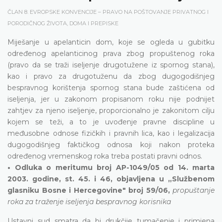
ČLAN 8. EVROPSKE KONVENCIJE – PRAVO NA POŠTOVANJE PRIVATNOG I
PORODIČNOG ŽIVOTA, DOMA I PREPISKE
Miješanje u apelanticin dom, koje se ogleda u gubitku
određenog apelanticinog prava zbog propuštenog roka
(pravo da se traži iseljenje drugotužene iz spornog stana),
kao i pravo za drugotuženu da zbog dugogodišnjeg
bespravnog korištenja spornog stana bude zaštićena od
iseljenja, jer u zakonom propisanom roku nije podnijet
zahtjev za njeno iseljenje, proporcionalno je zakonitom cilju
kojem se teži, a to je uvođenje pravne discipline u
međusobne odnose fizičkih i pravnih lica, kao i legalizacija
dugogodišnjeg faktičkog odnosa koji nakon proteka
određenog vremenskog roka treba postati pravni odnos.
• Odluka o meritumu broj AP-1049/05 od 14. marta
2003. godine, st. 45. i 46, objavljena u „Službenom
glasniku Bosne i Hercegovine" broj 59/06,
propuštanje
roka za traženje iseljenja bespravnog korisnika
Ustavni sud smatra da bi drukčije tumačenje i primjena