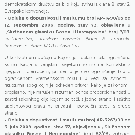
demokratskom društvu za bilo koju svrhu iz člana 8. stav 2.
Evropske konvencije.
• Odluka o dopustivosti i meritumu broj AP-1498/05 od
12. septembra 2006. godine, stav 73, objavljena u
„Službenom glasniku Bosne i Hercegovine" broj 7/07,
sustanarstvo, utvrđena povreda člana 8. Evropske
konvencije i člana II/3.f) Ustava BiH
U konkretnom slučaju u kojem je apelantu bila ograničena
komunikacija s vanjskim svijetom samo na kontakte s
njegovim braniocem, pri čemu je ovo ograničenje bilo u
ograničenom vremenskom roku i u vezi sa svrhom i
razlozima zbog kojih je određen pritvor, kako je zakonom i
propisano, nije narušen razuman odnos proporcionalnosti u
zaštiti zakonitog cilja kojem se teži, s jedne strane, i zaštite
apelantovog prava na privatni i porodični život, s druge
strane.
• Odluka o dopustivosti i meritumu broj AP-3263/08 od
3. jula 2009. godine, stav 37, objavljena u „Službenom
glasniku Bosne i Hercegovine" broj 82/09,
zabrana