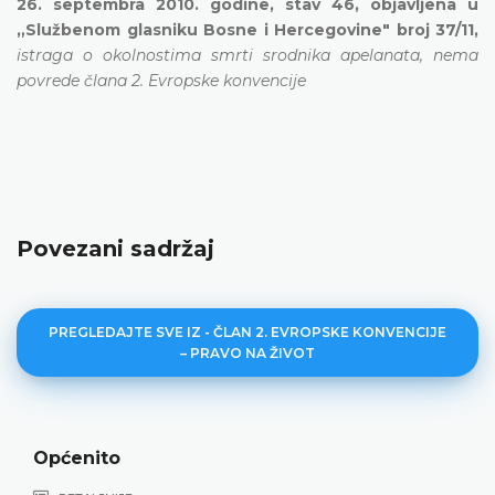
26. septembra 2010. godine, stav 46, objavljena u
„Službenom glasniku Bosne i Hercegovine" broj 37/11,
istraga o okolnostima smrti srodnika apelanata, nema
povrede člana 2. Evropske konvencije
Povezani sadržaj
PREGLEDAJTE SVE IZ - ČLAN 2. EVROPSKE KONVENCIJE
– PRAVO NA ŽIVOT
Općenito