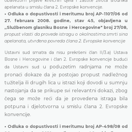
obavezom prijave krivičnih djela i zaštite života srodnika
apelanata u smislu člana 2. Evropske konvencije.
• Odluka o dopustivosti i meritumu broj AP-1107/06 od
27. februara 2008. godine, stav 45, objavljena u
„Službenom glasniku Bosne i Hercegovine" broj 27/08,
propust vlasti da provede istragu o okolnostima smrti sina
apelanata, utvrđena povreda člana 2. Evropske konvencije
Ustavni sud smatra da nisu prekršeni član II/3.a) Ustava
Bosne i Hercegovine i član 2. Evropske konvencije budući
u poduzetim radnjama
ne može
da Ustavni sud
pronaći dokaze da je postojao propust nadležnog
tužitelja ili drugih lica u istrazi koji dovodi u sumnju
nastojanja da se prikupe svi relevantni dokazi, zbog
čega se može reći da je provedena istraga bila
potpuna i djelotvorna u smislu člana 2. Evropske
konvencije.
• Odluka o dopustivosti i meritumu broj AP-498/08 od