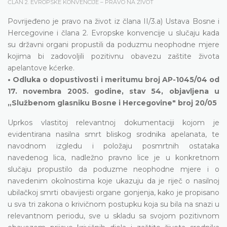
ČLAN 2. EVROPSKE KONVENCIJE – PRAVO NA ŽIVOT
Povrijeđeno je pravo na život iz člana II/3.a) Ustava Bosne i
Hercegovine i člana 2. Evropske konvencije u slučaju kada
su državni organi propustili da poduzmu neophodne mjere
kojima bi zadovoljili pozitivnu obavezu zaštite života
apelantove kćerke.
• Odluka o dopustivosti i meritumu broj AP-1045/04 od
17. novembra 2005. godine, stav 54, objavljena u
„Službenom glasniku Bosne i Hercegovine" broj 20/05
Uprkos vlastitoj relevantnoj dokumentaciji kojom je
evidentirana nasilna smrt bliskog srodnika apelanata, te
navodnom izgledu i položaju posmrtnih ostataka
navedenog lica, nadležno pravno lice je u konkretnom
slučaju propustilo da poduzme neophodne mjere i o
navedenim okolnostima koje ukazuju da je riječ o nasilnoj
ubilačkoj smrti obavijesti organe gonjenja, kako je propisano
u sva tri zakona o krivičnom postupku koja su bila na snazi u
relevantnom periodu, sve u skladu sa svojom pozitivnom