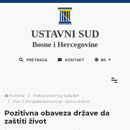
USTAVNI SUD
Bosne i Hercegovine
PRETRAGA
KONTAKT
BS
Početna
Praksa Ustavnog suda BiH
Član 2. Evropske konvencije – pravo na život
Pozitivna obaveza države da
zaštiti život