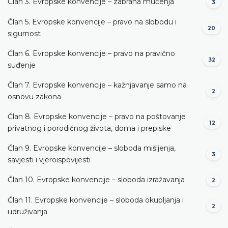
Član 3. Evropske konvencije – zabrana mučenja
3
Član 5. Evropske konvencije – pravo na slobodu i
20
sigurnost
Član 6. Evropske konvencije – pravo na pravično
32
suđenje
Član 7. Evropske konvencije – kažnjavanje samo na
2
osnovu zakona
Član 8. Evropske konvencije – pravo na poštovanje
12
privatnog i porodičnog života, doma i prepiske
Član 9. Evropske konvencije – sloboda mišljenja,
3
savjesti i vjeroispovijesti
Član 10. Evropske konvencije – sloboda izražavanja
2
Član 11. Evropske konvencije – sloboda okupljanja i
2
udruživanja