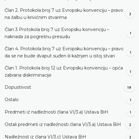
Član 2. Protokola broj 7 uz Evropsku konvenciju – pravo
2
na žalbu u krivičnim stvarima
Član 3 Protokola broj 7 uz Evropsku konvenciju –
1
naknada za pogrešnu presudu
Član 4. Protokola broj 7 uz Evropsku konvenciju – pravo
1
da se ne bude dvaput suđen ili kažnjen u istoj stvari
Član 1. Protokola broj 12 uz Evropsku konvenciju – opća
1
zabrana diskriminacije
Dopustivost
19
Ostalo
1
Predmeti iz nadležnosti člana VI/3.а) Ustava BiH
1
Ostali predmeti iz nadležnosti člana VI/3.а) Ustava BiH
2
Nadležnost iz člana VI/3.c) Ustava BiH
2