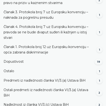
2
pravo na priziv u kaznenim stvarima
Članak 3. Protokola broj 7 uz Europsku konvenciju –
1
naknada za pogrešnu presudu
Članak 4. Protokola broj 7 uz Europsku konvenciju –
pravoda se ne bude dvaput suđen ili kažnjen u istoj
1
stvari
Članak 1. Protokola broj 12 uz Europsku konvenciju –
1
opća zabrana diskriminacije
Dopustivost
19
Ostalo
1
Predmeti iz nadležnosti članka VI/3.(a) Ustava BiH
1
Ostali predmeti iz nadležnosti članka VI/3.(a) Ustava
2
BiH
Nadležnost iz članka VI/3.(c) Ustava BiH
2