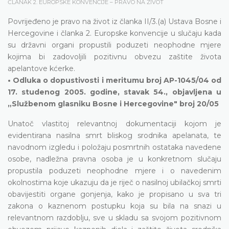
ČLANAK 2. EUROPSKE KONVENCIJE – PRAVO NA ŽIVOT
Povrijeđeno je pravo na život iz članka II/3.(a) Ustava Bosne i
Hercegovine i članka 2. Europske konvencije u slučaju kada
su državni organi propustili poduzeti neophodne mjere
kojima bi zadovoljili pozitivnu obvezu zaštite života
apelantove kćerke.
• Odluka o dopustivosti i meritumu broj AP-1045/04 od
17. studenog 2005. godine, stavak 54., objavljena u
„Službenom glasniku Bosne i Hercegovine" broj 20/05
Unatoč vlastitoj relevantnoj dokumentaciji kojom je
evidentirana nasilna smrt bliskog srodnika apelanata, te
navodnom izgledu i položaju posmrtnih ostataka navedene
osobe, nadležna pravna osoba je u konkretnom slučaju
propustila poduzeti neophodne mjere i o navedenim
okolnostima koje ukazuju da je riječ o nasilnoj ubilačkoj smrti
obavijestiti organe gonjenja, kako je propisano u sva tri
zakona o kaznenom postupku koja su bila na snazi u
relevantnom razdoblju, sve u skladu sa svojom pozitivnom