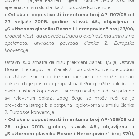
obvezom prijave kaznenih djela i zaštite života srodnika
apelanata u smislu članka 2. Europske konvencije.
• Odluka o dopustivosti i meritumu broj AP-1107/06 od
27. veljače 2008. godine, stavak 45., objavljena u
„Službenom glasniku Bosne i Hercegovine" broj 27/08,
propust vlasti da provede istragu o okolnostima smrti sina
apelanata, utvrđena povreda članka 2. Europske
konvencije
Ustavni sud smatra da nisu prekršeni članak II/3.(a) Ustava
Bosne i Hercegovine i članak 2. Europske konvencije budući
da Ustavni sud u poduzetim radnjama ne može pronaći
dokaze da je postojao propust nadležnog tužitelja ili drugih
osoba u istrazi koji dovodi u sumnju nastojanja da se prikupe
svi relevantni dokazi, zbog čega se može reći da je
provedena istraga bila potpuna i djelotvorna u smislu članka
2. Europske konvencije.
• Odluka o dopustivosti i meritumu broj AP-498/08 od
26. rujna 2010. godine, stavak 46., objavljena u
„Službenom glasniku Bosne i Hercegovine" broj 37/11,