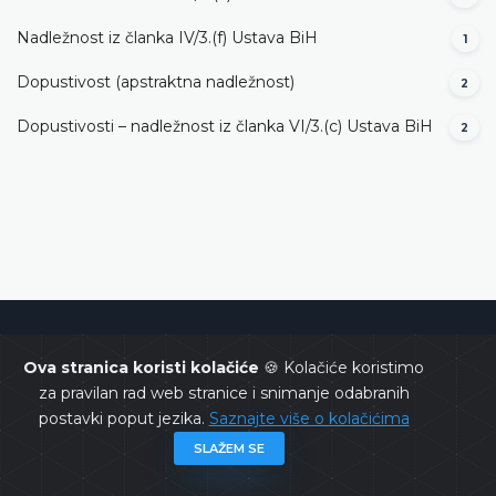
Nadležnost iz članka IV/3.(f) Ustava BiH
1
Dopustivost (apstraktna nadležnost)
2
Dopustivosti – nadležnost iz članka VI/3.(c) Ustava BiH
2
Ustavni sud Bosne i Hercegovine
Ova stranica koristi kolačiće
🍪 Kolačiće koristimo
za pravilan rad web stranice i snimanje odabranih
postavki poput jezika.
Saznajte više o kolačićima
SLAŽEM SE
Copyrights @ 2026
Ustavni sud BiH
Sva prava zadržana.