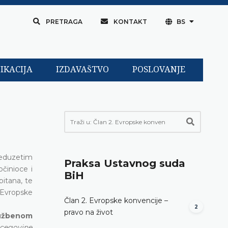
PRETRAGA
KONTAKT
BS
IKACIJA
IZDAVAŠTVO
POSLOVANJE
preduzetim
Praksa Ustavnog suda
očinioce i
BiH
pitana, te
 Evropske
Član 2. Evropske konvencije –
2
pravo na život
lužbenom
rcegovine