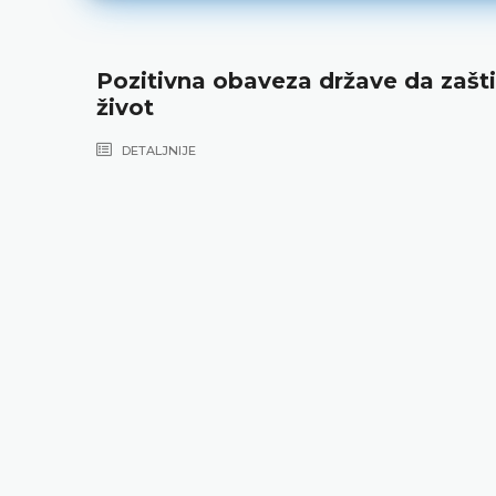
Pozitivna obaveza države da zašti
život
DETALJNIJE