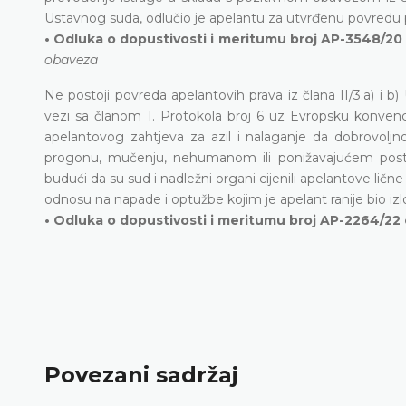
Ustavnog suda, odlučio je apelantu za utvrđenu povredu 
• Odluka o dopustivosti i meritumu broj AP-3548/20 od
obaveza
Ne postoji povreda apelantovih prava iz člana II/3.a) i 
vezi sa članom 1. Protokola broj 6 uz Evropsku konvenci
apelantovog zahtjeva za azil i nalaganje da dobrovoljno
progonu, mučenju, nehumanom ili ponižavajućem postupanju
budući da su sud i nadležni organi cijenili apelantove lične
odnosu na napade i optužbe kojim je apelant ranije bio izl
•
Odluka o dopustivosti i meritumu broj AP-2264/22 o
Povezani sadržaj