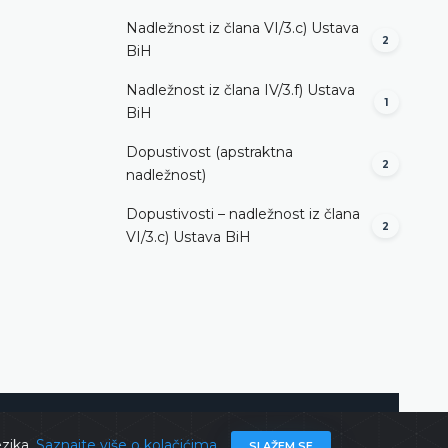
Nadležnost iz člana VI/3.c) Ustava
2
BiH
Nadležnost iz člana IV/3.f) Ustava
1
BiH
Dopustivost (apstraktna
2
nadležnost)
Dopustivosti – nadležnost iz člana
2
VI/3.c) Ustava BiH
ghts @ 2026
Ustavni sud BiH
Sva prava zadržana.
ezika.
Saznajte više o kolačićima
SLAŽEM SE