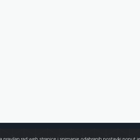
e
Copyri
a pravilan rad web stranice i snimanje odabranih postavki poput j