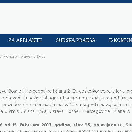
ZA APELANTE
SUDSKA PRAKSA
E-KOMUN
onvencije – pravo na život
stava Bosne i Hercegovine i člana 2. Evropske konvencije jer u 
va da vodi i nadzire istragu u konkretnom slučaju, da otkrije p
pruži dovoljno informacija radi zaštite njegovih prava, koja su is
na u smislu člana II/3.a) Ustava Bosne i Hercegovine i člana 2.
6 od 15. februara 2017. godine, stav 95, objavljena u „S
ostupak, istraga, nema povrede člana II/3.a) Ustava Bosne i He