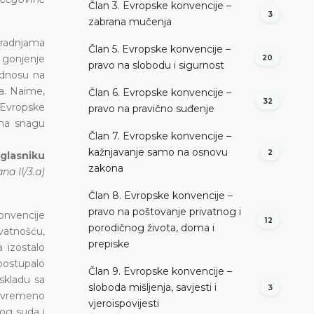
Član 3. Evropske konvencije –
3
zabrana mučenja
 radnjama
Član 5. Evropske konvencije –
o gonjenje
20
pravo na slobodu i sigurnost
 odnosu na
a. Naime,
Član 6. Evropske konvencije –
32
 Evropske
pravo na pravično suđenje
 na snagu
Član 7. Evropske konvencije –
kažnjavanje samo na osnovu
2
 glasniku
zakona
a II/3.a)
Član 8. Evropske konvencije –
pravo na poštovanje privatnog i
konvencije
12
porodičnog života, doma i
vatnošću,
prepiske
 izostalo
 postupalo
Član 9. Evropske konvencije –
skladu sa
sloboda mišljenja, savjesti i
3
vovremeno
vjeroispovijesti
og suda i