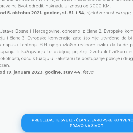
prava na život odrediti naknadu u iznosu od 5.000 KM.
 5. oktobra 2021. godine, st. 51. i 54,
djelotvornost istrage,
b) Ustava Bosne i Hercegovine, odnosno iz člana 2. Evropske kon
ju i člana 3. Evropske konvencije zato što nije utvrđeno da bi 
 napusti teritoriju BiH njega izložilo realnom riziku da bude 
 ili kažnjavanju te ozbiljnoj prijetnji životu ili fizičkom int
 okolnosti, opću situaciju u Pakistanu te postupanje policije i drugi
ožen.
d 19. januara 2023. godine, stav 44,
fetva
PREGLEDAJTE SVE IZ - ČLAN 2. EVROPSKE KONVENCI
PRAVO NA ŽIVOT