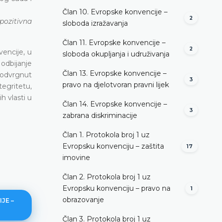
Član 10. Evropske konvencije –
2
 pozitivna
sloboda izražavanja
Član 11. Evropske konvencije –
2
vencije, u
sloboda okupljanja i udruživanja
odbijanje
Član 13. Evropske konvencije –
podvrgnut
3
pravo na djelotvoran pravni lijek
egritetu,
h vlasti u
Član 14. Evropske konvencije –
3
zabrana diskriminacije
Član 1. Protokola broj 1 uz
Evropsku konvenciju – zaštita
17
imovine
Član 2. Protokola broj 1 uz
Evropsku konvenciju – pravo na
1
obrazovanje
JE –
Član 3. Protokola broj 1 uz