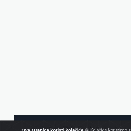
Ustavni sud Bosne i Hercegovin
Ova stranica koristi kolačiće
🍪 Kolačiće koristimo z