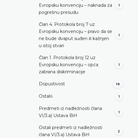
Evropsku konvenciju – naknada za
1
pogrešnu presudu
Član 4. Protokola broj 7 uz
Evropsku konvenciju – pravo da se
1
ne bude dvaput suđen ili kažnjen
u istoj stvari
Član 1. Protokola broj 12 uz
Evropsku konvenciju – opća
1
zabrana diskriminacije
Dopustivost
19
Ostalo
1
Predmeti iz nadležnosti člana
1
VI/3.а) Ustava BiH
Ostali predmeti iz nadležnosti
2
člana VI/3.а) Ustava BiH