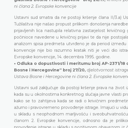
ni člana 2. Evropske konvencije
Ustavni sud smatra da ne postoji kršenje člana II/3.a) 
Tužilaštva nije našao propust prilikom donošenja naredbe
prijavljenih lica nastupila relativna zastarjelost krivič
počinioce navedene u krivičnoj prijavi te da nije postoj
analizom spisa predmeta utvrđeno je da period između sm
konvencije nije bio razumno kratak niti je veći dio is
Evropske konvencije, 14. decembra 1995. godine.
•
Odluka o dopustivosti i meritumu broj AP-2371/18 o
Bosne i Hercegovine“ broj 27/20,
djelotvornost istrag
Ustava Bosne i Hercegovine ni člana 2. Evropske konven
Ustavni sud zaključuje da postoji kršenje prava na život 
kada su u okolnostima konkretnog slučaja javne vlasti p
kako se to zahtijeva kada se radi o krivičnim predmetim
ažurno i pravovremeno provođenje istrage. Imajući u vidu 
u skladu s neophodnom marljivošću i sveobuhvatnošću,
članom 2. Evropske konvencije, odnosno da je priliko
provođenje istrage u skladu s pozitivnom obavezom iz č