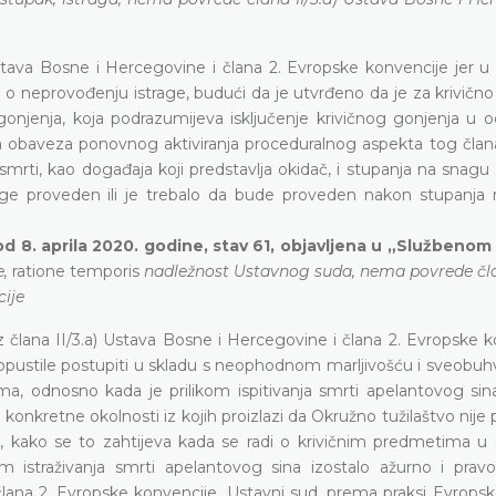
Ustava Bosne i Hercegovine i člana 2. Evropske konvencije jer u
 o neprovođenju istrage, budući da je utvrđeno da je za krivičn
nog gonjenja, koja podrazumijeva isključenje krivičnog gonjenja u
ala obaveza ponovnog aktiviranja proceduralnog aspekta tog član
rti, kao događaja koji predstavlja okidač, i stupanja na snagu
trage proveden ili je trebalo da bude proveden nakon stupanja
d 8. aprila 2020. godine, stav 61, objavljena u „Službenom
e,
ratione temporis
nadležnost Ustavnog suda, nema povrede član
cije
iz člana II/3.a) Ustava Bosne i Hercegovine i člana 2. Evropske 
ropustile postupiti u skladu s neophodnom marljivošću i sveobuh
a, odnosno kada je prilikom ispitivanja smrti apelantovog sina
konkretne okolnosti iz kojih proizlazi da Okružno tužilaštvo nije
 kako se to zahtijeva kada se radi o krivičnim predmetima u 
m istraživanja smrti apelantovog sina izostalo ažurno i pra
lana 2. Evropske konvencije, Ustavni sud, prema praksi Evropsk