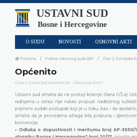
USTAVNI SUD
Bosne i Hercegovine
O SUDU
NOVOSTI
OSNOVNI AKTI
Početna
Praksa Ustavnog suda BiH
Član 2. Evropske k
Općenito
ČLAN 2. EVROPSKE KONVENCIJE – PRAVO NA ŽIVOT
Ustavni sud smatra da ne postoji kršenje člana II/3.a) U
radnjama u istrazi nije našao propust nadležnog tužilašt
pripremi sudski postupak koji je u toku, kao i da apelantu 
smatra da je provedena istraga bila potpuna i djelotvor
konvencije.
• Odluka o dopustivosti i meritumu broj AP-3950/1
glasniku Bosne i Hercegovine" broj 20/17,
krivični p