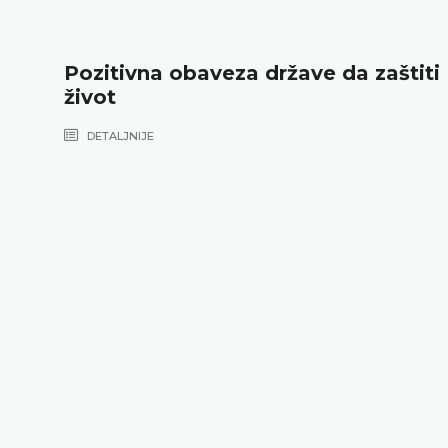
Pozitivna obaveza države da zaštiti
život
DETALJNIJE