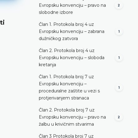
Evropsku konvenciju – pravo na
2
slobodne izbore
ti
Pozitivna obaveza države da zaš
Član 1. Protokola broj 4 uz
život
Evropsku konvenciju – zabrana
1
dužničkog zatvora
DETALJNIJE
Član 2. Protokola broj 4 uz
Evropsku konvenciju – sloboda
1
kretanja
Član 1. Protokola broj 7 uz
Evropsku konvenciju –
1
proceduralne zaštite u vezi s
protjerivanjem stranaca
Član 2. Protokola broj 7 uz
Evropsku konvenciju – pravo na
2
žalbu u krivičnim stvarima
Član 3 Protokola broj 7 uz