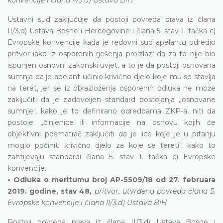
Ustavni sud zaključuje da postoji povreda prava iz člana
II/3.d) Ustava Bosne i Hercegovine i člana 5. stav 1. tačka c)
Evropske konvencije kada je redovni sud apelantu odredio
pritvor iako iz osporenih rješenja proizlazi da za to nije bio
ispunjen osnovni zakonski uvjet, a to je da postoji osnovana
sumnja da je apelant učinio krivično djelo koje mu se stavlja
na teret, jer se iz obrazloženja osporenih odluka ne može
zaključiti da je zadovoljen standard postojanja „osnovane
sumnje", kako je to definirano odredbama ZKP-a, niti da
postoje „činjenice ili informacije na osnovu kojih će
objektivni posmatrač zaključiti da je lice koje je u pitanju
moglo počiniti krivično djelo za koje se tereti", kako to
zahtijevaju standardi člana 5. stav 1. tačka c) Evropske
konvencije.
• Odluka o meritumu broj AP-5509/18 od 27. februara
2019. godine, stav 48,
pritvor, utvrđena povreda člana 5.
Evropske konvencije i člana II/3.d) Ustava BiH
Postoji povreda prava iz člana II/3.d) Ustava Bosne i