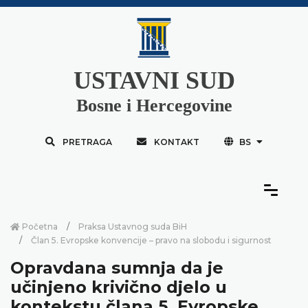
USTAVNI SUD
Bosne i Hercegovine
PRETRAGA
KONTAKT
BS
Početna
Praksa Ustavnog suda BiH
Član 5. Evropske konvencije – pravo na slobodu i sigurnost
Opravdana sumnja da je
učinjeno krivično djelo u
kontekstu člana 5. Evropske