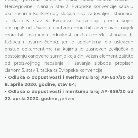
Hercegovine i člana 5. stav 3. Evropske konvencije kada u
okolnostima konkretnog slučaja nisu zadovoljeni standardi
iz člana 5. stav 3. Evropske konvencije, prema kojim
postupak odlučivanja o pritvoru mora biti adversaran i uvijek
mora biti osigurana jednakost oružja između stranaka, tj.
tužioca i osumnjičenog, jer je apelantima bio uskraćen
pristup dokumentima na kojima je zasnovan zaključak o
postojanju osnovane sumnje koja čini važan element zaštite
od proizvoljnog hapšenja i lišavanja slobode propisan
članom 5. stav 1. tačka c) Evropske konvencije.
• Odluka o dopustivosti i meritumu broj AP-627/20 od
8. aprila 2020. godine, stav 64;
• Odluka o dopustivosti i meritumu broj AP-959/20 od
22. aprila 2020. godine,
pritvor