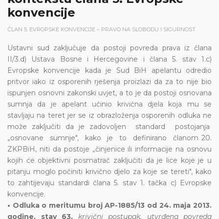
konvencije
ČLAN 5. EVROPSKE KONVENCIJE – PRAVO NA SLOBODU I SIGURNOST
Ustavni sud zaključuje da postoji povreda prava iz člana
II/3.d) Ustava Bosne i Hercegovine i člana 5. stav 1.c)
Evropske konvencije kada je Sud BiH apelantu odredio
pritvor iako iz osporenih rješenja proizlazi da za to nije bio
ispunjen osnovni zakonski uvjet, a to je da postoji osnovana
sumnja da je apelant učinio krivična djela koja mu se
stavljaju na teret jer se iz obrazloženja osporenih odluka ne
može zaključiti da je zadovoljen standard postojanja
„osnovane sumnje", kako je to definirano članom 20.
ZKPBiH, niti da postoje „činjenice ili informacije na osnovu
kojih će objektivni posmatrač zaključiti da je lice koje je u
pitanju moglo počiniti krivično djelo za koje se tereti", kako
to zahtijevaju standardi člana 5. stav 1. tačka c) Evropske
konvencije.
• Odluka o meritumu broj AP-1885/13 od 24. maja 2013.
godine, stav 63,
krivični postupak, utvrđena povreda