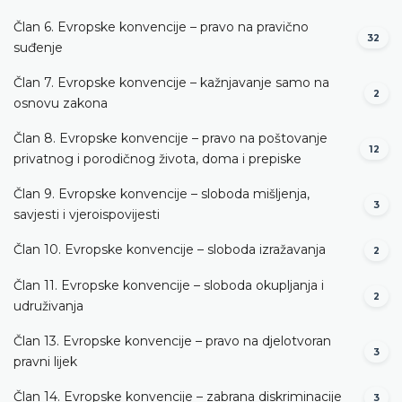
Član 6. Evropske konvencije – pravo na pravično
32
suđenje
Član 7. Evropske konvencije – kažnjavanje samo na
2
osnovu zakona
Član 8. Evropske konvencije – pravo na poštovanje
12
privatnog i porodičnog života, doma i prepiske
Član 9. Evropske konvencije – sloboda mišljenja,
3
savjesti i vjeroispovijesti
Član 10. Evropske konvencije – sloboda izražavanja
2
Član 11. Evropske konvencije – sloboda okupljanja i
2
udruživanja
Član 13. Evropske konvencije – pravo na djelotvoran
3
pravni lijek
Član 14. Evropske konvencije – zabrana diskriminacije
3