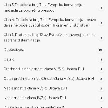
Član 3 Protokola broj 7 uz Evropsku konvenciju –
1
naknada za pogrešnu presudu
Član 4. Protokola broj 7 uz Evropsku konvenciju – pravo
1
da se ne bude dvaput suđen ili kažnjen u istoj stvari
Član 1. Protokola broj 12 uz Evropsku konvenciju – opća
1
zabrana diskriminacije
Dopustivost
19
Ostalo
1
Predmeti iz nadležnosti člana VI/3.а) Ustava BiH
1
Ostali predmeti iz nadležnosti člana VI/3.а) Ustava BiH
2
Nadležnost iz člana VI/3.c) Ustava BiH
2
Nadležnost iz člana IV/3.f) Ustava BiH
1
Dopustivost (apstraktna nadležnost)
2