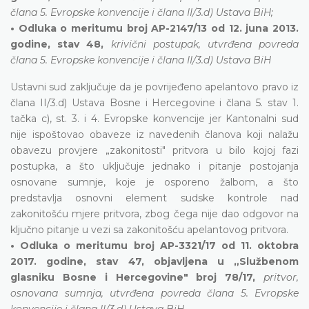
člana 5. Evropske konvencije i člana II/3.d) Ustava BiH;
• Odluka o meritumu broj AP-2147/13 od 12. juna 2013.
godine, stav 48,
krivični postupak, utvrđena povreda
člana 5. Evropske konvencije i člana II/3.d) Ustava BiH
Ustavni sud zaključuje da je povrijeđeno apelantovo pravo iz
člana II/3.d) Ustava Bosne i Hercegovine i člana 5. stav 1.
tačka c), st. 3. i 4. Evropske konvencije jer Kantonalni sud
nije ispoštovao obaveze iz navedenih članova koji nalažu
obavezu provjere „zakonitosti" pritvora u bilo kojoj fazi
postupka, a što uključuje jednako i pitanje postojanja
osnovane sumnje, koje je osporeno žalbom, a što
predstavlja osnovni element sudske kontrole nad
zakonitošću mjere pritvora, zbog čega nije dao odgovor na
ključno pitanje u vezi sa zakonitošću apelantovog pritvora.
• Odluka o meritumu broj AP-3321/17 od 11. oktobra
2017. godine, stav 47, objavljena u „Službenom
glasniku Bosne i Hercegovine" broj 78/17,
pritvor,
osnovana sumnja, utvrđena povreda člana 5. Evropske
konvencije i člana II/3.d) Ustava BiH