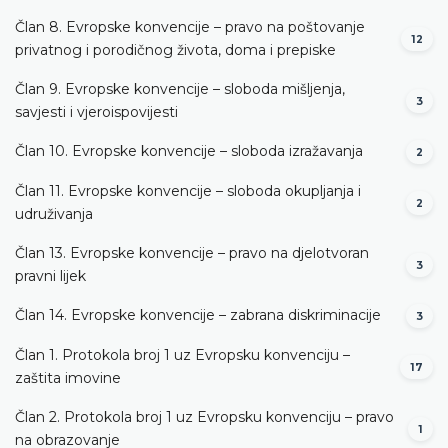
Član 8. Evropske konvencije – pravo na poštovanje
12
privatnog i porodičnog života, doma i prepiske
Član 9. Evropske konvencije – sloboda mišljenja,
3
savjesti i vjeroispovijesti
Član 10. Evropske konvencije – sloboda izražavanja
2
Član 11. Evropske konvencije – sloboda okupljanja i
2
udruživanja
Član 13. Evropske konvencije – pravo na djelotvoran
3
pravni lijek
Član 14. Evropske konvencije – zabrana diskriminacije
3
Član 1. Protokola broj 1 uz Evropsku konvenciju –
17
zaštita imovine
Član 2. Protokola broj 1 uz Evropsku konvenciju – pravo
1
na obrazovanje