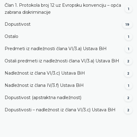
Član 1. Protokola broj 12 uz Evropsku konvenciju – opća
1
zabrana diskriminacije
Dopustivost
19
Ostalo
1
Predmeti iz nadležnosti člana VI/3.а) Ustava BiH
1
Ostali predmeti iz nadležnosti člana VI/3.а) Ustava BiH
2
Nadležnost iz člana VI/3.c) Ustava BiH
2
Nadležnost iz člana IV/3.f) Ustava BiH
1
Dopustivost (apstraktna nadležnost)
2
Dopustivosti – nadležnost iz člana VI/3.c) Ustava BiH
2