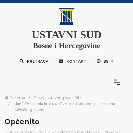
USTAVNI SUD
Bosne i Hercegovine
PRETRAGA
KONTAKT
BS
Početna
Praksa Ustavnog suda BiH
Član 1. Protokola broj 4 uz Evropsku konvenciju – zabrana
dužničkog zatvora
Općenito
ČLAN 1. PROTOKOLA BROJ 4 UZ EVROPSKU KONVENCIJU – ZABRANA