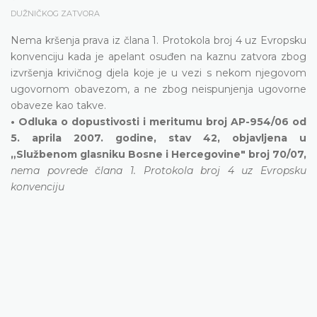
DUŽNIČKOG ZATVORA
Nema kršenja prava iz člana 1. Protokola broj 4 uz Evropsku
konvenciju kada je apelant osuđen na kaznu zatvora zbog
izvršenja krivičnog djela koje je u vezi s nekom njegovom
ugovornom obavezom, a ne zbog neispunjenja ugovorne
obaveze kao takve.
• Odluka o dopustivosti i meritumu broj AP-954/06 od
5. aprila 2007. godine, stav 42, objavljena u
„Službenom glasniku Bosne i Hercegovine" broj 70/07,
nema povrede člana 1. Protokola broj 4 uz Evropsku
konvenciju