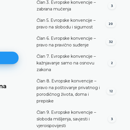
Član 3. Evropske konvencije –
3
zabrana mučenja
Član 5. Evropske konvencije –
20
pravo na slobodu i sigurnost
Član 6. Evropske konvencije –
32
pravo na pravično suđenje
Član 7. Evropske konvencije –
kažnjavanje samo na osnovu
2
zakona
Član 8. Evropske konvencije –
ana
Nenadležnost za odlučivanje
pravo na poštovanje privatnog i
12
porodičnog života, doma i
DETALJNIJE
prepiske
Član 9. Evropske konvencije –
sloboda mišljenja, savjesti i
3
vjeroispovijesti