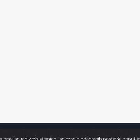
e
Copyri
a pravilan rad web stranice i snimanje odabranih postavki poput j