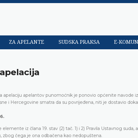
ZA APELANTE
SUDSKA PRAKSA
E-KOMUN
apelacija
a apelaciju apelantov punomoćnik je ponovio općenite navode i
sne i Hercegovine smatra da su povrijeđena, niti je dostavio dok
6.
lemente iz člana 19. stav (2) tač. 1) i 2) Pravila Ustavnog suda, a
ciju, zbog čega je ona odbačena kao nedopuštena.