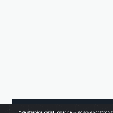
Ustavni sud Bosne i Hercegovin
Ova stranica koristi kolačiće
🍪 Kolačiće koristimo z