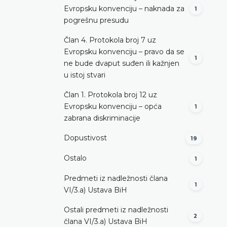
Evropsku konvenciju – naknada za
1
pogrešnu presudu
Član 4. Protokola broj 7 uz
Evropsku konvenciju – pravo da se
1
ne bude dvaput suđen ili kažnjen
u istoj stvari
Član 1. Protokola broj 12 uz
Evropsku konvenciju – opća
1
zabrana diskriminacije
Dopustivost
19
Ostalo
1
Predmeti iz nadležnosti člana
1
VI/3.а) Ustava BiH
Ostali predmeti iz nadležnosti
2
člana VI/3.а) Ustava BiH