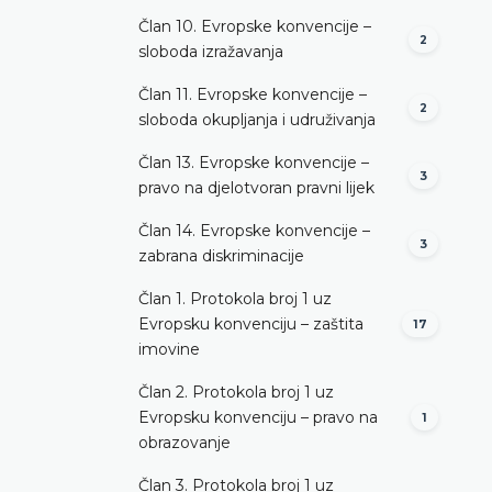
Član 10. Evropske konvencije –
2
sloboda izražavanja
Član 11. Evropske konvencije –
2
sloboda okupljanja i udruživanja
Član 13. Evropske konvencije –
3
pravo na djelotvoran pravni lijek
Član 14. Evropske konvencije –
3
zabrana diskriminacije
Član 1. Protokola broj 1 uz
Evropsku konvenciju – zaštita
17
imovine
Član 2. Protokola broj 1 uz
Evropsku konvenciju – pravo na
1
obrazovanje
Član 3. Protokola broj 1 uz