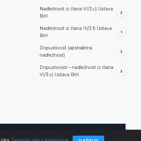
Nadležnost iz člana VI/3.c) Ustava
2
BiH
Nadležnost iz člana IV/3.f) Ustava
1
BiH
Dopustivost (apstraktna
2
nadležnost)
Dopustivosti – nadležnost iz člana
2
VI/3.c) Ustava BiH
ghts @ 2026
Ustavni sud BiH
Sva prava zadržana.
ezika.
Saznajte više o kolačićima
SLAŽEM SE