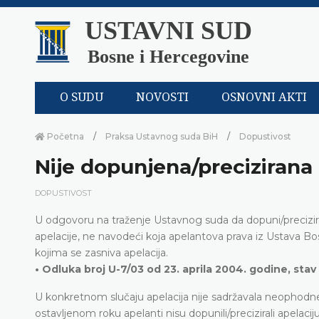
USTAVNI SUD
Bosne i Hercegovine
O SUDU
NOVOSTI
OSNOVNI AKTI
Početna
Praksa Ustavnog suda BiH
Dopustivost
Nije dopunjena/precizirana 
DOPUSTIVOST
U odgovoru na traženje Ustavnog suda da dopuni/precizir
apelacije, ne navodeći koja apelantova prava iz Ustava Bo
kojima se zasniva apelacija.
• Odluka broj U-7/03 od 23. aprila 2004. godine, stav 
U konkretnom slučaju apelacija nije sadržavala neophodne e
ostavljenom roku apelanti nisu dopunili/precizirali apela