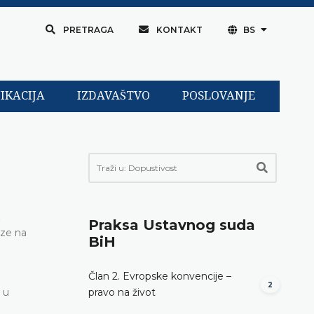
PRETRAGA
KONTAKT
BS
IKACIJA
IZDAVAŠTVO
POSLOVANJE
z
Praksa Ustavnog suda
aze na
BiH
Član 2. Evropske konvencije –
2
 u
pravo na život