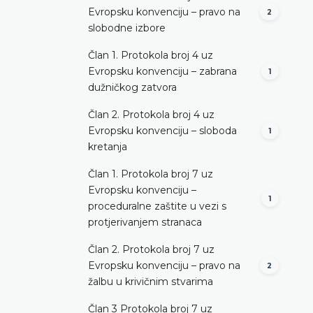
Evropsku konvenciju – pravo na
2
slobodne izbore
Član 1. Protokola broj 4 uz
Evropsku konvenciju – zabrana
1
dužničkog zatvora
Član 2. Protokola broj 4 uz
Evropsku konvenciju – sloboda
1
kretanja
Član 1. Protokola broj 7 uz
Evropsku konvenciju –
1
proceduralne zaštite u vezi s
protjerivanjem stranaca
Član 2. Protokola broj 7 uz
Evropsku konvenciju – pravo na
2
žalbu u krivičnim stvarima
Član 3 Protokola broj 7 uz