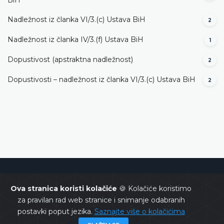
Nadležnost iz članka VI/3.(c) Ustava BiH
2
Nadležnost iz članka IV/3.(f) Ustava BiH
1
Dopustivost (apstraktna nadležnost)
2
Dopustivosti – nadležnost iz članka VI/3.(c) Ustava BiH
2
Ustavni sud Bosne i Hercegovine
Ova stranica koristi kolačiće
🍪 Kolačiće koristimo
za pravilan rad web stranice i snimanje odabranih
postavki poput jezika.
Saznajte više o kolačićima