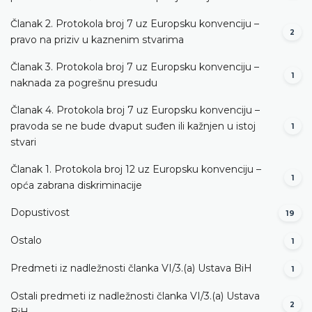
Članak 2. Protokola broj 7 uz Europsku konvenciju –
2
pravo na priziv u kaznenim stvarima
Članak 3. Protokola broj 7 uz Europsku konvenciju –
1
naknada za pogrešnu presudu
Članak 4. Protokola broj 7 uz Europsku konvenciju –
pravoda se ne bude dvaput suđen ili kažnjen u istoj
1
stvari
Članak 1. Protokola broj 12 uz Europsku konvenciju –
1
opća zabrana diskriminacije
Dopustivost
19
Ostalo
1
Predmeti iz nadležnosti članka VI/3.(a) Ustava BiH
1
Ostali predmeti iz nadležnosti članka VI/3.(a) Ustava
2
BiH