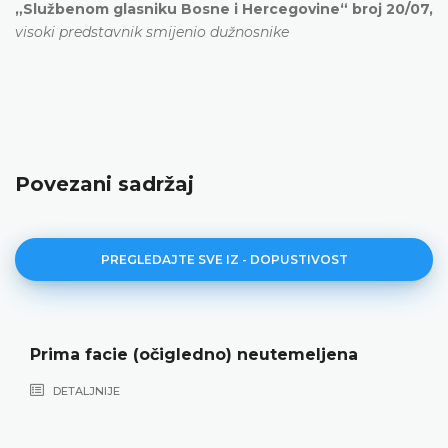
„Službenom glasniku Bosne i Hercegovine“ broj 20/07,
visoki predstavnik smijenio dužnosnike
Povezani sadržaj
PREGLEDAJTE SVE IZ - DOPUSTIVOST
acie (očigledno) neutemeljena
Nenadle
NIJE
DETALJ