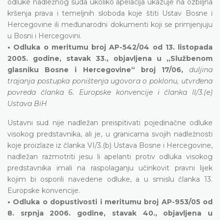
odluke nadležnog suda ukoliko apelacija ukazuje na ozbiljna
kršenja prava i temeljnih sloboda koje štiti Ustav Bosne i
Hercegovine ili međunarodni dokumenti koji se primjenjuju
u Bosni i Hercegovini.
• Odluka o meritumu broj AP-542/04 od 13. listopada
2005. godine, stavak 33., objavljena u „Službenom
glasniku Bosne i Hercegovine“ broj 17/06,
duljina
trajanja postupka poništenja ugovora o poklonu, utvrđena
povreda članka 6. Europske konvencije i članka II/3.(e)
Ustava BiH
Ustavni sud nije nadležan preispitivati pojedinačne odluke
visokog predstavnika, ali je, u granicama svojih nadležnosti
koje proizlaze iz članka VI/3.(b) Ustava Bosne i Hercegovine,
nadležan razmotriti jesu li apelanti protiv odluka visokog
predstavnika imali na raspolaganju učinkovit pravni lijek
kojim bi osporili navedene odluke, a u smislu članka 13.
Europske konvencije.
• Odluka o dopustivosti i meritumu broj AP-953/05 od
8. srpnja 2006. godine, stavak 40., objavljena u