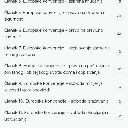
Članak 3. Europske konvencije – zabrana mučenja
3
Članak 5. Europske konvencije – pravo na slobodu i
20
sigurnost
Članak 6. Europske konvencije – pravo na pravično
32
suđenje
Članak 7. Europske konvencije – kažnjavanje samo na
2
temelju zakona
Članak 8. Europske konvencije – pravo na poštovanje
12
privatnog i obiteljskog života, doma i dopisivanja
Članak 9. Europske konvencije – sloboda mišljenja,
3
savjesti i vjeroispovijedi
Članak 10. Europske konvencije – sloboda izražavanja
2
Članak 11. Europske konvencije – sloboda okupljanja i
2
udruživanja