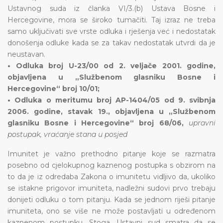
Ustavnog suda iz članka VI/3.(b) Ustava Bosne i
Hercegovine, mora se široko tumačiti. Taj izraz ne treba
samo uključivati sve vrste odluka i rješenja već i nedostatak
donošenja odluke kada se za takav nedostatak utvrdi da je
neustavan.
• Odluka broj U-23/00 od 2. veljače 2001. godine,
objavljena u „Službenom glasniku Bosne i
Hercegovine“ broj 10/01;
• Odluka o meritumu broj AP-1404/05 od 9. svibnja
2006. godine, stavak 19., objavljena u „Službenom
glasniku Bosne i Hercegovine“ broj 68/06,
upravni
postupak, vraćanje stana u posjed
Imunitet je važno prethodno pitanje koje se razmatra
posebno od cjelokupnog kaznenog postupka s obzirom na
to da je iz odredaba Zakona o imunitetu vidljivo da, ukoliko
se istakne prigovor imuniteta, nadležni sudovi prvo trebaju
donijeti odluku o tom pitanju. Kada se jednom riješi pitanje
imuniteta, ono se više ne može postavljati u određenom
kaznenom postupku. Stoga, Ustavni sud smatra da se