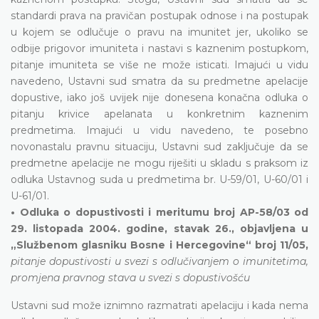
standardi prava na pravičan postupak odnose i na postupak
u kojem se odlučuje o pravu na imunitet jer, ukoliko se
odbije prigovor imuniteta i nastavi s kaznenim postupkom,
pitanje imuniteta se više ne može isticati. Imajući u vidu
navedeno, Ustavni sud smatra da su predmetne apelacije
dopustive, iako još uvijek nije donesena konačna odluka o
pitanju krivice apelanata u konkretnim kaznenim
predmetima. Imajući u vidu navedeno, te posebno
novonastalu pravnu situaciju, Ustavni sud zaključuje da se
predmetne apelacije ne mogu riješiti u skladu s praksom iz
odluka Ustavnog suda u predmetima br. U-59/01, U-60/01 i
U-61/01.
• Odluka o dopustivosti i meritumu broj AP-58/03 od
29. listopada 2004. godine, stavak 26., objavljena u
„Službenom glasniku Bosne i Hercegovine“ broj 11/05,
pitanje dopustivosti u svezi s odlučivanjem o imunitetima,
promjena pravnog stava u svezi s dopustivošću
Ustavni sud može iznimno razmatrati apelaciju i kada nema