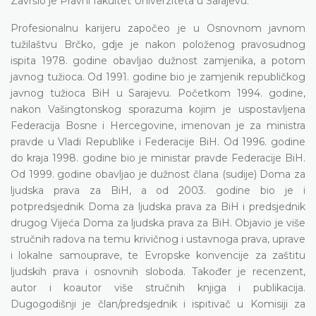
Završio je Pravni fakultet Univerziteta u Sarajevu.
Profesionalnu karijeru započeo je u Osnovnom javnom
tužilaštvu Brčko, gdje je nakon položenog pravosudnog
ispita 1978. godine obavljao dužnost zamjenika, a potom
javnog tužioca. Od 1991. godine bio je zamjenik republičkog
javnog tužioca BiH u Sarajevu. Početkom 1994. godine,
nakon Vašingtonskog sporazuma kojim je uspostavljena
Federacija Bosne i Hercegovine, imenovan je za ministra
pravde u Vladi Republike i Federacije BiH. Od 1996. godine
do kraja 1998. godine bio je ministar pravde Federacije BiH.
Od 1999. godine obavljao je dužnost člana (sudije) Doma za
ljudska prava za BiH, a od 2003. godine bio je i
potpredsjednik Doma za ljudska prava za BiH i predsjednik
drugog Vijeća Doma za ljudska prava za BiH. Objavio je više
stručnih radova na temu krivičnog i ustavnoga prava, uprave
i lokalne samouprave, te Evropske konvencije za zaštitu
ljudskih prava i osnovnih sloboda. Također je recenzent,
autor i koautor više stručnih knjiga i publikacija.
Dugogodišnji je član/predsjednik i ispitivač u Komisiji za