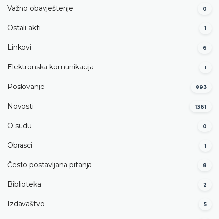
Važno obavještenje
0
Ostali akti
1
Linkovi
6
Elektronska komunikacija
1
Poslovanje
893
Novosti
1361
O sudu
0
Obrasci
1
Često postavljana pitanja
8
Biblioteka
2
Izdavaštvo
5