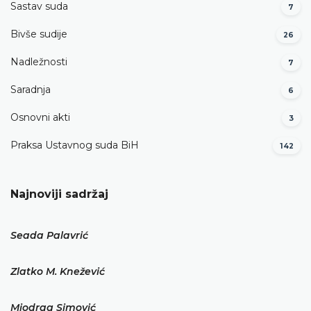
Sastav suda
7
Bivše sudije
26
Nadležnosti
7
Saradnja
6
Osnovni akti
3
Praksa Ustavnog suda BiH
142
Najnoviji sadržaj
Seada Palavrić
Zlatko M. Knežević
Miodrag Simović