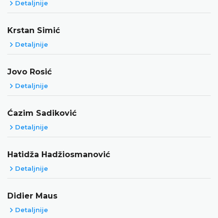
Detaljnije
Krstan Simić
Detaljnije
Jovo Rosić
Detaljnije
Ćazim Sadiković
Detaljnije
Hatidža Hadžiosmanović
Detaljnije
Didier Maus
Detaljnije