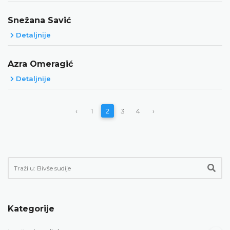
Snežana Savić
Detaljnije
Azra Omeragić
Detaljnije
‹
1
2
3
4
›
Kategorije