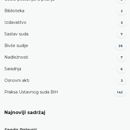
Biblioteka
2
Izdavaštvo
5
Sastav suda
7
Bivše sudije
26
Nadležnosti
7
Saradnja
6
Osnovni akti
3
Praksa Ustavnog suda BiH
142
Najnoviji sadržaj
Seada Palavrić