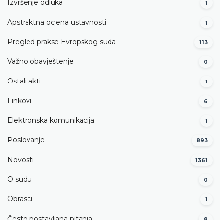
Izvršenje odluka
1
Apstraktna ocjena ustavnosti
1
Pregled prakse Evropskog suda
113
Važno obavještenje
0
Ostali akti
1
Linkovi
6
Elektronska komunikacija
1
Poslovanje
893
Novosti
1361
O sudu
0
Obrasci
1
Često postavljana pitanja
8