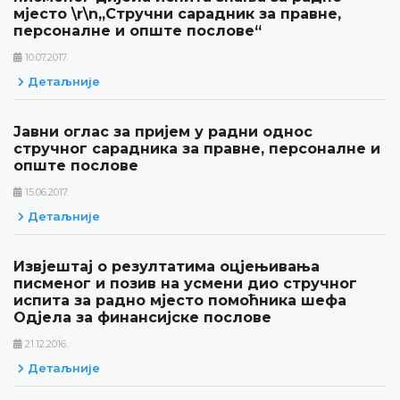
мјесто \r\n„Стручни сарадник за правне,
персоналне и опште послове“
10.07.2017.
Детаљније
Јавни оглас за пријем у радни однос
стручног сарадника за правне, персоналне и
опште послове
15.06.2017.
Детаљније
Извјештај о резултатима оцјењивања
писменог и позив на усмени дио стручног
испита за радно мјесто помоћника шефа
Одјела за финансијске послове
21.12.2016.
Детаљније