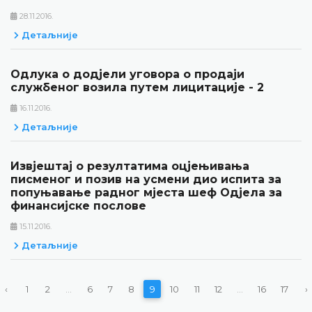
28.11.2016.
Детаљније
Одлука о додјели уговора о продаји
службеног возила путем лицитације - 2
16.11.2016.
Детаљније
Извјештај о резултатима оцјењивања
писменог и позив на усмени дио испита за
попуњавање радног мјеста шеф Одјела за
финансијске послове
15.11.2016.
Детаљније
‹
1
2
...
6
7
8
9
10
11
12
...
16
17
›