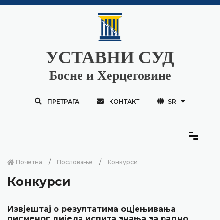
УСТАВНИ СУД
Босне и Херцеговине
ПРЕТРАГА
КОНТАКТ
SR
Почетна
Пословање
Конкурси
Конкурси
Извјештај о резултатима оцјењивања
писменог дијела испита знања за радно