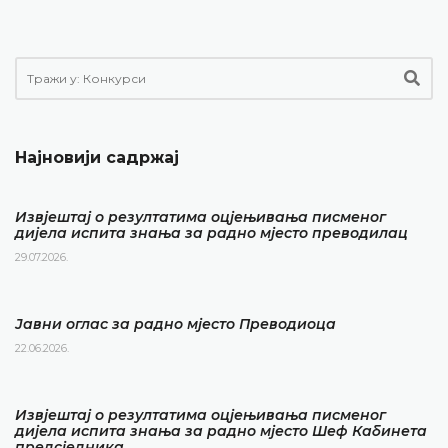
Најновији садржај
Извјештај о резултатима оцјењивања писменог
дијела испита знања за радно мјесто преводилац
29.07.2026.
Јавни оглас за радно мјесто Преводиоца
22.06.2026.
Извјештај о резултатима оцјењивања писменог
дијела испита знања за радно мјесто Шеф Кабинета
предсједника