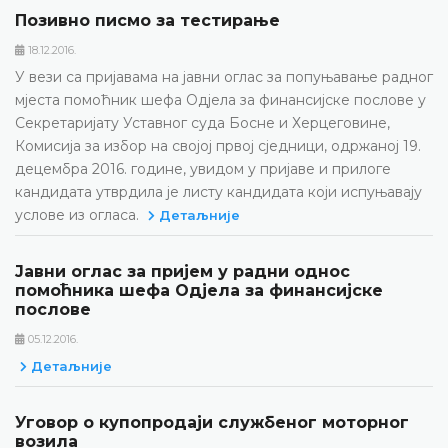
Позивно писмо за тестирање
18.12.2016.
У вези са пријавама на јавни оглас за попуњавање радног
мјеста помоћник шефа Одјела за финансијске послове у
Секретаријату Уставног суда Босне и Херцеговине,
Комисија за избор на својој првој сједници, одржаној 19.
децембра 2016. године, увидом у пријаве и прилоге
кандидата утврдила је листу кандидата који испуњавају
услове из огласа.
Детаљније
Јавни оглас за пријем у радни однос
помоћника шефа Одјела за финансијске
послове
05.12.2016.
Детаљније
Уговор о купопродаји службеног моторног
возила