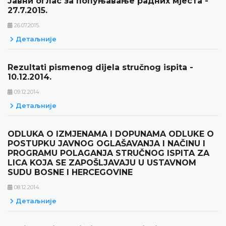
Јавни оглас за попуњавање радних мјеста -
27.7.2015.
26.07.2015.
Детаљније
Rezultati pismenog dijela stručnog ispita -
10.12.2014.
09.12.2014.
Детаљније
ODLUKA O IZMJENAMA I DOPUNAMA ODLUKE O
POSTUPKU JAVNOG OGLAŠAVANJA I NAČINU I
PROGRAMU POLAGANJA STRUČNOG ISPITA ZA
LICA KOJA SE ZAPOŠLJAVAJU U USTAVNOM
SUDU BOSNE I HERCEGOVINE
08.12.2014.
Детаљније