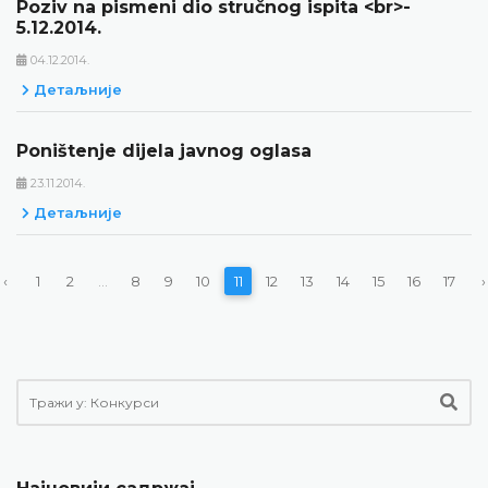
Poziv na pismeni dio stručnog ispita <br>-
5.12.2014.
04.12.2014.
Детаљније
Poništenje dijela javnog oglasa
23.11.2014.
Детаљније
‹
1
2
...
8
9
10
11
12
13
14
15
16
17
›