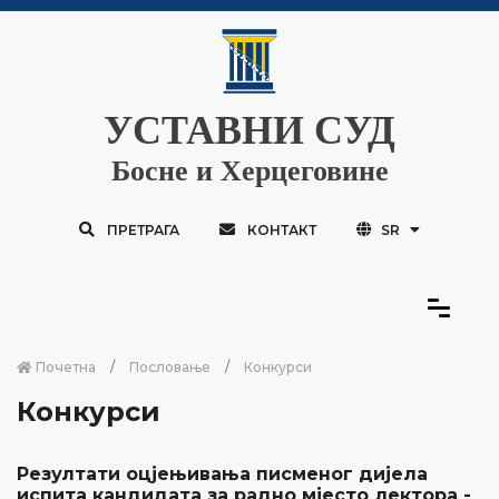
УСТАВНИ СУД
Босне и Херцеговине
ПРЕТРАГА
КОНТАКТ
SR
Почетна
Пословање
Конкурси
Конкурси
Резултати оцјењивања писменог дијела
испита кандидата за радно мјесто лектора -