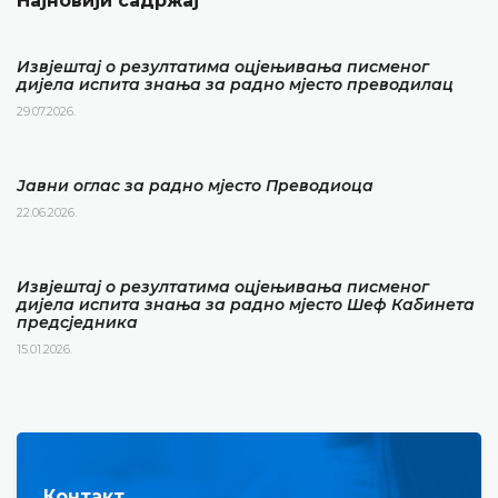
Најновији садржај
Извјештај о резултатима оцјењивања писменог
дијела испита знања за радно мјесто преводилац
29.07.2026.
Јавни оглас за радно мјесто Преводиоца
22.06.2026.
Извјештај о резултатима оцјењивања писменог
дијела испита знања за радно мјесто Шеф Кабинета
предсједника
15.01.2026.
Контакт