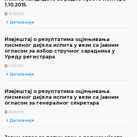
1.10.2015.
30.09.2015.
Детаљније
Извјештај о резултатима оцјењивања
писменог дијела испита у вези са јавним
огласом за избор стручног сарадника у
Уреду регистрара
21.09.2015.
Детаљније
Извјештај о резултатима оцјењивања
писменог дијела испита у вези са јавним
огласом за генералног секретара
06.09.2015.
Детаљније