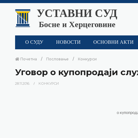
УСТАВНИ СУД
Босне и Херцеговине
О СУДУ
НОВОСТИ
ОСНОВНИ АКТИ
Почетна
Пословање
Конкурси
Уговор о купопродаји сл
28.11.2016.
КОНКУРСИ
о купопрод