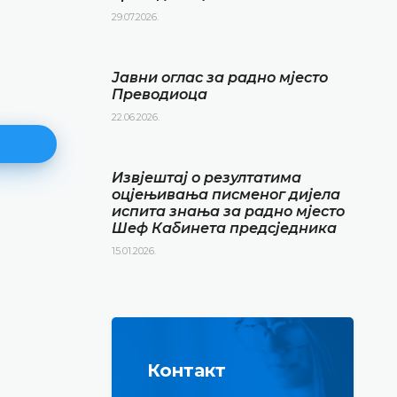
29.07.2026.
Јавни оглас за радно мјесто
Преводиоца
22.06.2026.
Извјештај о резултатима
оцјењивања писменог дијела
испита знања за радно мјесто
Шеф Кабинета предсједника
Извјештај о резултатима
оцјењивања писменог дијела
15.01.2026.
испита знања за радно мјест
Кабинета предсједника
15.01.2026.
ДЕТАЉНИЈЕ
Контакт