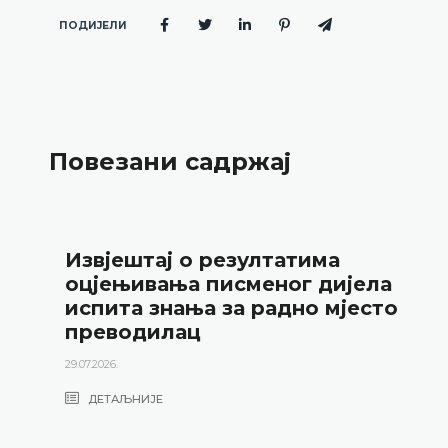
ПОДИЈЕЛИ
Повезани садржај
Извјештај о резултатима
оцјењивања писменог дијела
испита знања за радно мјесто
преводилац
29.07.2026.
ДЕТАЉНИЈЕ