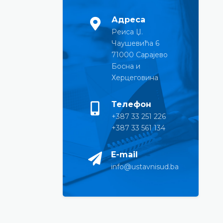
Адреса
Реиса Џ.
Чаушевића 6
71000 Сарајево
Босна и
Херцеговина
Телефон
+387 33 251 226
+387 33 561 134
E-mail
info@ustavnisud.ba