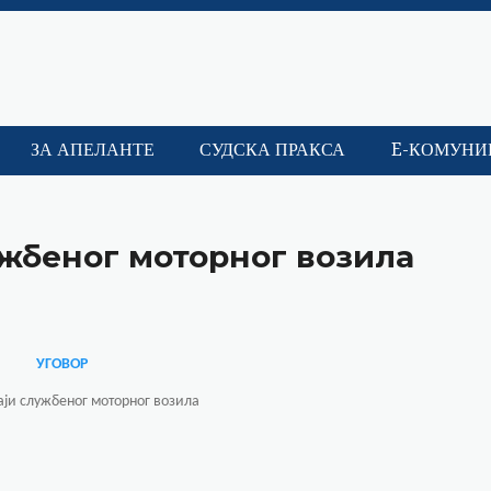
ЗА АПЕЛАНТЕ
СУДСКА ПРАКСА
E-КОМУНИ
ужбеног моторног возила
УГОВОР
аји службеног моторног возила