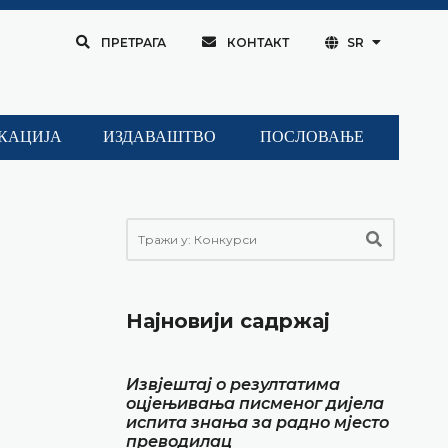
ПРЕТРАГА
КОНТАКТ
SR
КАЦИЈА
ИЗДАВАШТВО
ПОСЛОВАЊЕ
Најновији садржај
Извјештај о резултатима
оцјењивања писменог дијела
испита знања за радно мјесто
преводилац