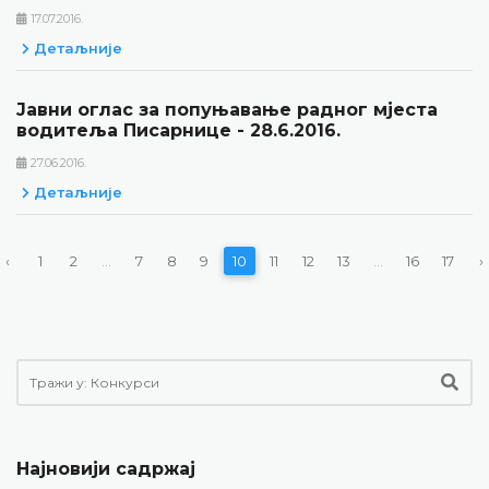
17.07.2016.
Детаљније
Јавни оглас за попуњавање радног мјеста
водитеља Писарнице - 28.6.2016.
27.06.2016.
Детаљније
‹
1
2
...
7
8
9
10
11
12
13
...
16
17
›
Најновији садржај