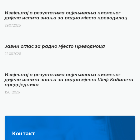
Извјештај о резултатима оцјењивања писменог
дијела испита знања за радно мјесто преводилац
29.07.2026.
Јавни оглас за радно мјесто Преводиоца
22.06.2026.
Извјештај о резултатима оцјењивања писменог
дијела испита знања за радно мјесто Шеф Кабинета
предсједника
15.01.2026.
Контакт