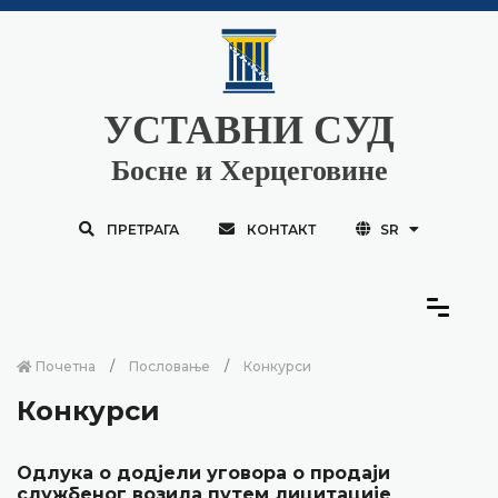
УСТАВНИ СУД
Босне и Херцеговине
ПРЕТРАГА
КОНТАКТ
SR
Почетна
Пословање
Конкурси
Конкурси
Одлука о додјели уговора о продаји
службеног возила путем лицитације