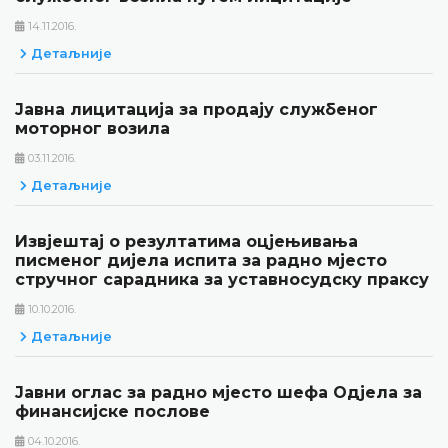
14.11.2016.
Детаљније
Јавна лицитација за продају службеног
моторног возила
03.11.2016.
Детаљније
Извјештај о резултатима оцјењивања
писменог дијела испита за радно мјесто
стручног сарадника за уставносудску праксу
10.10.2016.
Детаљније
Јавни оглас за радно мјесто шефа Одјела за
финансијске послове
04.10.2016.