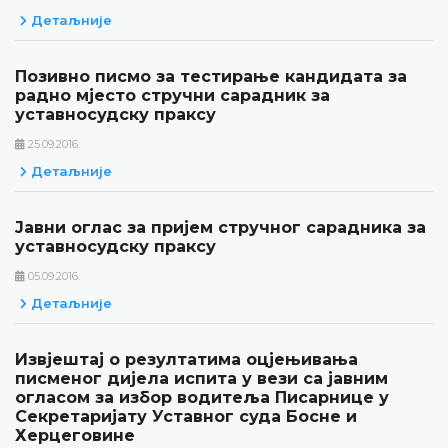
Детаљније
Позивно писмо за тестирање кандидата за
радно мјесто стручни сарадник за
уставносудску праксу
25.09.2016.
Детаљније
Јавни оглас за пријем стручног сарадника за
уставносудску праксу
05.09.2016.
Детаљније
Извјештај о резултатима оцјењивања
писменог дијела испита у вези са јавним
огласом за избор водитеља Писарнице у
Секретаријату Уставног суда Босне и
Херцеговине