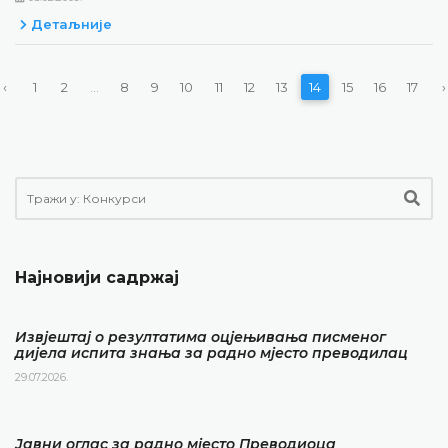
Детаљније
‹
1
2
...
8
9
10
11
12
13
14
15
16
17
›
Најновији садржај
Извјештај о резултатима оцјењивања писменог
дијела испита знања за радно мјесто преводилац
29.07.2026.
Јавни оглас за радно мјесто Преводиоца