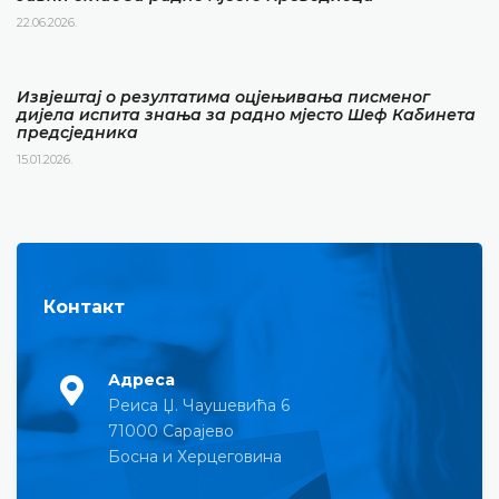
22.06.2026.
Извјештај о резултатима оцјењивања писменог
дијела испита знања за радно мјесто Шеф Кабинета
предсједника
15.01.2026.
Контакт
Адреса
Реиса Џ. Чаушевића 6
71000 Сарајево
Босна и Херцеговина