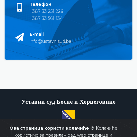
Телефон
+387 33 251 226
+387 33 561 134
E-mail
info@ustavnisud.ba
Уставни суд Босне и Херцеговине
Ова страница користи колачиће
🍪 Колачиће
Copyrights @ 2026
Уставни суд БиХ
Сва права задржана.
користимо за правилан рад web странице и