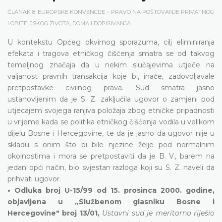
ČLANAK 8. EUROPSKE KONVENCIJE – PRAVO NA POŠTOVANJE PRIVATNOG
I OBITELJSKOG ŽIVOTA, DOMA I DOPISIVANJA
U kontekstu Općeg okvirnog sporazuma, cilj eliminiranja
efekata i tragova etničkog čišćenja smatra se od takvog
temeljnog značaja da u nekim slučajevima utječe na
valjanost pravnih transakcija koje bi, inače, zadovoljavale
pretpostavke civilnog prava. Sud smatra jasno
ustanovljenim da je S. Z. zaključila ugovor o zamjeni pod
utjecajem svojega ranjiva položaja zbog etničke pripadnosti
u vrijeme kada se politika etničkog čišćenja vodila u velikom
dijelu Bosne i Hercegovine, te da je jasno da ugovor nije u
skladu s onim što bi bile njezine želje pod normalnim
okolnostima i mora se pretpostaviti da je B. V., barem na
jedan opći način, bio svjestan razloga koji su S. Z. naveli da
prihvati ugovor.
• Odluka broj U-15/99 od 15. prosinca 2000. godine,
objavljena u „Službenom glasniku Bosne i
Hercegovine" broj 13/01,
Ustavni sud je meritorno riješio