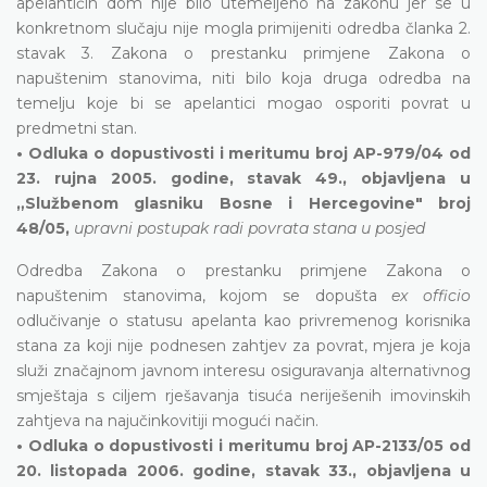
apelantičin dom nije bilo utemeljeno na zakonu jer se u
konkretnom slučaju nije mogla primijeniti odredba članka 2.
stavak 3. Zakona o prestanku primjene Zakona o
napuštenim stanovima, niti bilo koja druga odredba na
temelju koje bi se apelantici mogao osporiti povrat u
predmetni stan.
• Odluka o dopustivosti i meritumu broj AP-979/04 od
23. rujna 2005. godine, stavak 49., objavljena u
„Službenom glasniku Bosne i Hercegovine" broj
48/05,
upravni postupak radi povrata stana u posjed
Odredba Zakona o prestanku primjene Zakona o
napuštenim stanovima, kojom se dopušta
ex officio
odlučivanje o statusu apelanta kao privremenog korisnika
stana za koji nije podnesen zahtjev za povrat, mjera je koja
služi značajnom javnom interesu osiguravanja alternativnog
smještaja s ciljem rješavanja tisuća neriješenih imovinskih
zahtjeva na najučinkovitiji mogući način.
• Odluka o dopustivosti i meritumu broj AP-2133/05 od
20. listopada 2006. godine, stavak 33., objavljena u