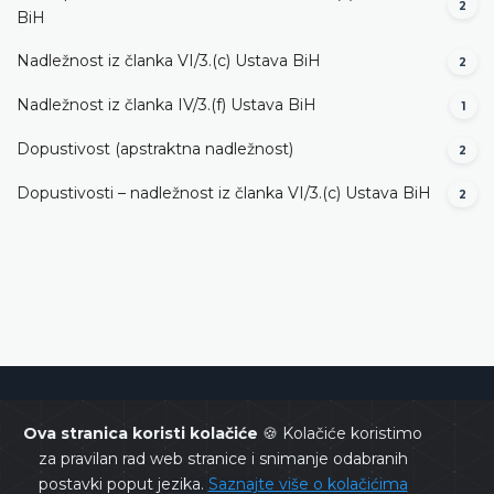
2
BiH
Nadležnost iz članka VI/3.(c) Ustava BiH
2
Nadležnost iz članka IV/3.(f) Ustava BiH
1
Dopustivost (apstraktna nadležnost)
2
Dopustivosti – nadležnost iz članka VI/3.(c) Ustava BiH
2
Ustavni sud Bosne i Hercegovine
Ova stranica koristi kolačiće
🍪 Kolačiće koristimo
za pravilan rad web stranice i snimanje odabranih
postavki poput jezika.
Saznajte više o kolačićima