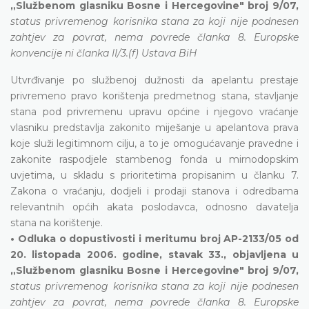
„Službenom glasniku Bosne i Hercegovine" broj 9/07,
status privremenog korisnika stana za koji nije podnesen
zahtjev za povrat, nema povrede članka 8. Europske
konvencije ni članka II/3.(f) Ustava BiH
Utvrđivanje po službenoj dužnosti da apelantu prestaje
privremeno pravo korištenja predmetnog stana, stavljanje
stana pod privremenu upravu općine i njegovo vraćanje
vlasniku predstavlja zakonito miješanje u apelantova prava
koje služi legitimnom cilju, a to je omogućavanje pravedne i
zakonite raspodjele stambenog fonda u mirnodopskim
uvjetima, u skladu s prioritetima propisanim u članku 7.
Zakona o vraćanju, dodjeli i prodaji stanova i odredbama
relevantnih općih akata poslodavca, odnosno davatelja
stana na korištenje.
• Odluka o dopustivosti i meritumu broj AP-2133/05 od
20. listopada 2006. godine, stavak 33., objavljena u
„Službenom glasniku Bosne i Hercegovine" broj 9/07,
status privremenog korisnika stana za koji nije podnesen
zahtjev za povrat, nema povrede članka 8. Europske