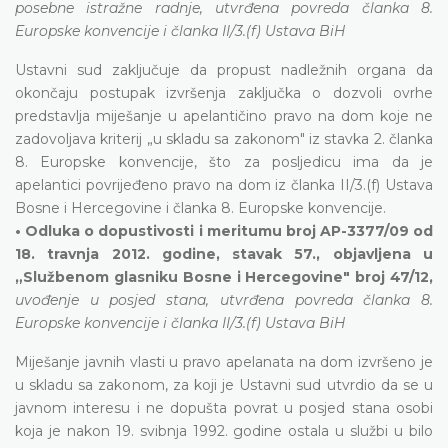
posebne istražne radnje, utvrđena povreda članka 8.
Europske konvencije i članka II/3.(f) Ustava BiH
Ustavni sud zaključuje da propust nadležnih organa da
okončaju postupak izvršenja zaključka o dozvoli ovrhe
predstavlja miješanje u apelantičino pravo na dom koje ne
zadovoljava kriterij „u skladu sa zakonom" iz stavka 2. članka
8. Europske konvencije, što za posljedicu ima da je
apelantici povrijeđeno pravo na dom iz članka II/3.(f) Ustava
Bosne i Hercegovine i članka 8. Europske konvencije.
• Odluka o dopustivosti i meritumu broj AP-3377/09 od
18. travnja 2012. godine, stavak 57., objavljena u
„Službenom glasniku Bosne i Hercegovine" broj 47/12,
uvođenje u posjed stana, utvrđena povreda članka 8.
Europske konvencije i članka II/3.(f) Ustava BiH
Miješanje javnih vlasti u pravo apelanata na dom izvršeno je
u skladu sa zakonom, za koji je Ustavni sud utvrdio da se u
javnom interesu i ne dopušta povrat u posjed stana osobi
koja je nakon 19. svibnja 1992. godine ostala u službi u bilo