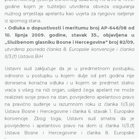
godine kojim je tužiteljici utvrđena obveza osiguranja
nužnog smještaja apelantu kao uvjeta za njegovo iseljenje
iz spornog stana.
• Odluka o dopustivosti i meritumu broj AP-646/08 od
10. lipnja 2009. godine, stavak 35., objavljena u
„Službenom glasniku Bosne i Hercegovine" broj 82/09,
utvrđena povreda članka 8. Europske konvencije i članka
II/3.(f) Ustava BiH
Ustavni sud zaključuje da je u predmetnom postupku,
odnosno u postupku u kojem dulje od pet godina nije
donesena konačna odluka i u kojem se predmet stalno
vraća s višeg na niži organ, uslijed čega apelant ne može
realizirati svoje pravo na stan, povrijeđeno apelantovo pravo
na pravično suđenje u razumnom roku iz članka II/3.(e)
Ustava Bosne i Hercegovine i članka 6. stavak 1. Europske
konvencije. Zbog toga, Ustavni sud smatra da je
povrijeđeno i apelantovo pravo na dom iz članka II/3.(f)
Ustava Bosne i Hercegovine i članka 8. Europske