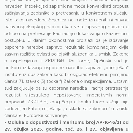
navedeni inspekcijski zapisnik ne može konvalidirati propust
sačinjavanja zapisnika o pretresanju u konkretnom slučaju.
Isto tako, navedena činjenica ne može izmijeniti ni pravnu
narav inspekcijskog nadzora kao vrstu upravnog nadzora u
odnosu na pretresanje kao radnju dokazivanja u kaznenom
postupku. U danim okolnostima proizlazi da je izdavanje
osporene naredbe zapravo rezultiralo kombinacijom dvije
sasvim različite ovlasti policijskih službenika u smislu Zakona
o inspekcijama i ZKPFBiH. Pri tome, Općinski sud je
prilikom izdavanja osporene naredbe zapravo „pomiješao“
institute iz oba zakona kako bi osigurao efektivnu primjenu
članka 71. stavak (3) točka f) Zakona o inspekcijama. Ustavni
sud zaključuje da su osporena naredba i radnja pretresanja
rezultat višestrukog nepoštovanja imperativnih normi
propisanih ZKPFBiH, zbog čega u konkretnom slučaju nije
zadovoljen kriterij miješanja „u skladu sa zakonom“ u smislu
članka 8. Europske konvencije.
• Odluka o dopustivosti i meritumu broj AP-1646/21 od
27. ožujka 2025. godine, toč. 26. i 27., objavljena u