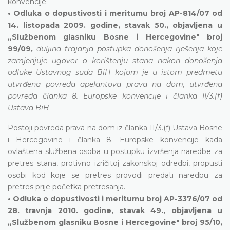
konvencije.
• Odluka o dopustivosti i meritumu broj AP-814/07 od
14. listopada 2009. godine, stavak 50., objavljena u
„Službenom glasniku Bosne i Hercegovine" broj
99/09,
duljina trajanja postupka donošenja rješenja koje
zamjenjuje ugovor o korištenju stana nakon donošenja
odluke Ustavnog suda BiH kojom je u istom predmetu
utvrđena povreda apelantova prava na dom, utvrđena
povreda članka 8. Europske konvencije i članka II/3.(f)
Ustava BiH
Postoji povreda prava na dom iz članka II/3.(f) Ustava Bosne
i Hercegovine i članka 8. Europske konvencije kada
ovlaštena službena osoba u postupku izvršenja naredbe za
pretres stana, protivno izričitoj zakonskoj odredbi, propusti
osobi kod koje se pretres provodi predati naredbu za
pretres prije početka pretresanja.
• Odluka o dopustivosti i meritumu broj AP-3376/07 od
28. travnja 2010. godine, stavak 49., objavljena u
„Službenom glasniku Bosne i Hercegovine" broj 95/10,