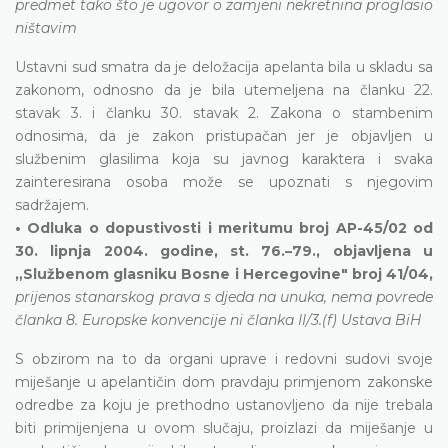
predmet tako što je ugovor o zamjeni nekretnina proglasio
ništavim
Ustavni sud smatra da je deložacija apelanta bila u skladu sa
zakonom, odnosno da je bila utemeljena na članku 22.
stavak 3. i članku 30. stavak 2. Zakona o stambenim
odnosima, da je zakon pristupačan jer je objavljen u
službenim glasilima koja su javnog karaktera i svaka
zainteresirana osoba može se upoznati s njegovim
sadržajem.
• Odluka o dopustivosti i meritumu broj AP-45/02 od
30. lipnja 2004. godine, st. 76.–79., objavljena u
„Službenom glasniku Bosne i Hercegovine" broj 41/04,
prijenos stanarskog prava s djeda na unuka, nema povrede
članka 8. Europske konvencije ni članka II/3.(f) Ustava BiH
S obzirom na to da organi uprave i redovni sudovi svoje
miješanje u apelantičin dom pravdaju primjenom zakonske
odredbe za koju je prethodno ustanovljeno da nije trebala
biti primijenjena u ovom slučaju, proizlazi da miješanje u