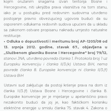
kojim oružanim snagama izvan teritorija Bosne i
Hercegovine, niti uknjižba prava vlasništva na tom stanu,
iako je u postupku pred redovnim sudovima utvrđeno
postojanje pravno obvezujućeg ugovora budući da su
osporenim odlukama redovnih sudova upućeni da u skladu
sa zakonom ostvare propisanu naknadu umjesto naturalne
restitucije.
• Odluka o dopustivosti i meritumu broj AP-1205/08 od
13. srpnja 2012. godine, stavak 67., objavljena u
„Službenom glasniku Bosne i Hercegovine" broj 79/12,
stanovi JNA, utvrđena povreda članka 1. Protokola broj 1 uz
Europsku konvenciju i članka II/3.(k) Ustava BiH, nema
povrede članka 8. Europske konvencije ni članka II/3.(f)
Ustava BiH
Ustavni sud zaključuje da postoji kršenje prava na dom iz
članka II/3.(f) Ustava Bosne i Hercegovine i članka 8.
Europske konvencije jer je miješanje u apelantičino pravo
nezakonito budući da joj je, kao faktičkom korisniku
električne energije u smislu članka 75. stavak 4. Zakona o