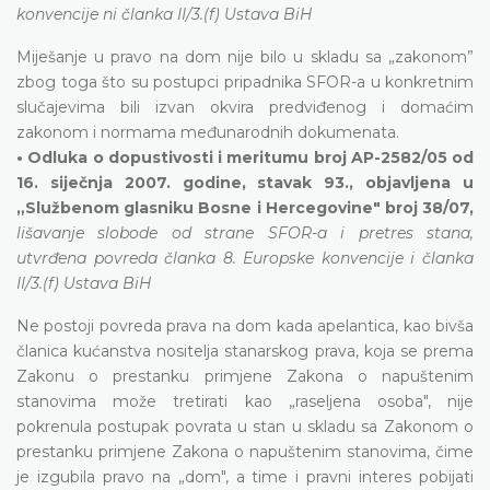
konvencije ni članka II/3.(f) Ustava BiH
Miješanje u pravo na dom nije bilo u skladu sa „zakonom”
zbog toga što su postupci pripadnika SFOR-a u konkretnim
slučajevima bili izvan okvira predviđenog i domaćim
zakonom i normama međunarodnih dokumenata.
• Odluka o dopustivosti i meritumu broj AP-2582/05 od
16. siječnja 2007. godine, stavak 93., objavljena u
„Službenom glasniku Bosne i Hercegovine" broj 38/07,
lišavanje slobode od strane SFOR-a i pretres stana,
utvrđena povreda članka 8. Europske konvencije i članka
II/3.(f) Ustava BiH
Ne postoji povreda prava na dom kada apelantica, kao bivša
članica kućanstva nositelja stanarskog prava, koja se prema
Zakonu o prestanku primjene Zakona o napuštenim
stanovima može tretirati kao „raseljena osoba", nije
pokrenula postupak povrata u stan u skladu sa Zakonom o
prestanku primjene Zakona o napuštenim stanovima, čime
je izgubila pravo na „dom", a time i pravni interes pobijati