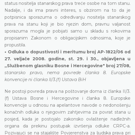
status nositelja stanarskog prava treće osobe na tom stanu.
Nadalje, i da ima pravni interes, s obzirom na to da je
potpisnica sporazuma o određivanju nositelja stanarskog
prava na stanu koji je bio njezin dom, pravnu valjanost
sporazuma mogla je pobijati samo u skladu s rokovima
propisanim Zakonom o obligacijskim odnosima, koje je
propustila.
• Odluka o dopustivosti i meritumu broj AP-1822/06 od
27. veljače 2008. godine, st. 29. i 30., objavljena u
„Službenom glasniku Bosne i Hercegovine" broj 27/08,
stanarsko pravo, nema povrede članka 8. Europske
konvencije ni članka II/3.(f) Ustava BiH
Ne postoji povreda prava na poštovanje doma iz članka II/3.
(f) Ustava Bosne i Hercegovine i članka 8. Europske
konvencije u odnosu na apelantove navode o nedonošenju
konačnih odluka o njegovim zahtjevima za povrat stana u
posjed, kada je postojalo zakonsko ovlaštenje nadležnih
organa da prekinu postupak izvršenja odluke CRPC-a.
Pozivajući se na stajalište Povjerenstva za ljudska prava pri