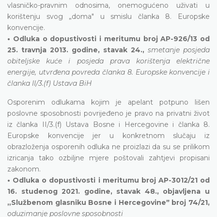
vlasničko-pravnim odnosima, onemogućeno uživati u
korištenju svog „doma" u smislu članka 8. Europske
konvencije.
• Odluka o dopustivosti i meritumu broj AP-926/13 od
25. travnja 2013. godine, stavak 24.,
smetanje posjeda
obiteljske kuće i posjeda prava korištenja električne
energije, utvrđena povreda članka 8. Europske konvencije i
članka II/3.(f) Ustava BiH
Osporenim odlukama kojim je apelant potpuno lišen
poslovne sposobnosti povrijeđeno je pravo na privatni život
iz članka II/3.(f) Ustava Bosne i Hercegovine i članka 8.
Europske konvencije jer u konkretnom slučaju iz
obrazloženja osporenih odluka ne proizlazi da su se prilikom
izricanja tako ozbiljne mjere poštovali zahtjevi propisani
zakonom.
• Odluka o dopustivosti i meritumu broj AP-3012/21 od
16. studenog 2021. godine, stavak 48., objavljena u
„Službenom glasniku Bosne i Hercegovineˮ broj 74/21,
oduzimanje poslovne sposobnosti