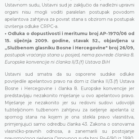
Ustavnom sudu, Ustavni sud je zaključio da nadležni upravni
organi nisu mogli voditi paralelan postupak povodom
apelantova zahtjeva za povrat stana s obzirom na postupak
izvršenja odluke CRPC-a.
• Odluka o dopustivosti i meritumu broj AP-1970/06 od
15. siječnja 2009. godine, stavak 52., objavljena u
„Službenom glasniku Bosne i Hercegovine" broj 26/09,
postupak vraćanja stana u posjed, nema povrede članka 8.
Europske konvencije ni članka II/3.(f) Ustava BiH
Ustavni sud smatra da su osporene sudske odluke
povrijedile apelantovo pravo na dom iz članka II/3.(f) Ustava
Bosne i Hercegovine i članka 8. Europske konvencije jer
predstavljaju nezakonito miješanje u ovo apelantovo pravo.
Miješanje je nezakonito jer su redovni sudovi udovoljili
tužiteljičinom tužbenom zahtjevu za iseljenje apelanta iz
spornog stana na kojem je ona stekla pravo vlasništva,
primjenjujući samo odredbu članka 43. Zakona o osnovama
vlasničko-pravnih odnosa, a zanemarili su postojanje
pravomoćnog rješenja Osnovnog suda broj Rs-6/90 iz 1990.