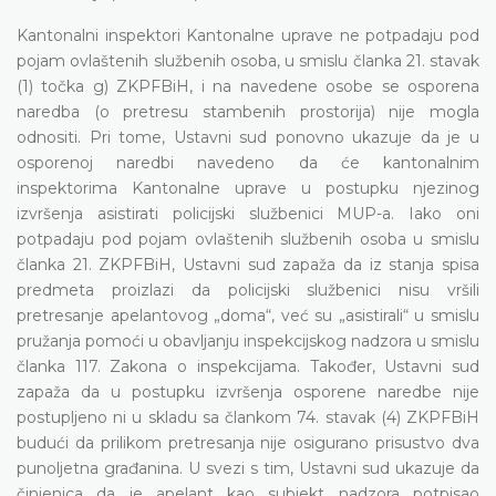
Kantonalni inspektori Kantonalne uprave ne potpadaju pod
pojam ovlaštenih službenih osoba, u smislu članka 21. stavak
(1) točka g) ZKPFBiH, i na navedene osobe se osporena
naredba (o pretresu stambenih prostorija) nije mogla
odnositi. Pri tome, Ustavni sud ponovno ukazuje da je u
osporenoj naredbi navedeno da će kantonalnim
inspektorima Kantonalne uprave u postupku njezinog
izvršenja asistirati policijski službenici MUP-a. Iako oni
potpadaju pod pojam ovlaštenih službenih osoba u smislu
članka 21. ZKPFBiH, Ustavni sud zapaža da iz stanja spisa
predmeta proizlazi da policijski službenici nisu vršili
pretresanje apelantovog „doma“, već su „asistirali“ u smislu
pružanja pomoći u obavljanju inspekcijskog nadzora u smislu
članka 117. Zakona o inspekcijama. Također, Ustavni sud
zapaža da u postupku izvršenja osporene naredbe nije
postupljeno ni u skladu sa člankom 74. stavak (4) ZKPFBiH
budući da prilikom pretresanja nije osigurano prisustvo dva
punoljetna građanina. U svezi s tim, Ustavni sud ukazuje da
činjenica da je apelant kao subjekt nadzora potpisao