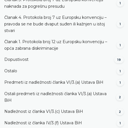
1
naknada za pogrešnu presudu
Članak 4. Protokola broj 7 uz Europsku konvenciju –
pravoda se ne bude dvaput suđen ili kažnjen u istoj
1
stvari
Članak 1. Protokola broj 12 uz Europsku konvenciju –
1
opća zabrana diskriminacije
Dopustivost
19
Ostalo
1
Predmeti iz nadležnosti članka VI/3.(a) Ustava BiH
1
Ostali predmeti iz nadležnosti članka VI/3.(a) Ustava
2
BiH
Nadležnost iz članka VI/3.(c) Ustava BiH
2
Nadležnost iz članka IV/3.(f) Ustava BiH
1