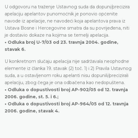
U odgovoru na traženje Ustavnog suda da dopuni/precizira
apelaciju apelantov punomoćnik je ponovio općenite
navode iz apelacije, ne navodeći koja apelantova prava iz
Ustava Bosne i Hercegovine smatra da su povrijeđena, niti
je dostavio dokaze na kojima se temelji apelacija.
• Odluka broj U-7/03 od 23. travnja 2004. godine,
stavak 6.
U konkretnom slučaju apelacija nije sadržavala neophodne
elemente iz članka 19. stavak (2) toč. 1) i 2) Pravila Ustavnog
suda, a u ostavljenom roku apelanti nisu dopunili/precizirali
apelaciju, zbog čega je ona odbačena kao nedopuštena.
• Odluka o dopustivosti broj AP-902/05 od 12. travnja
2006. godine, st. 5. i 6.;
• Odluka o dopustivosti broj AP-964/05 od 12. travnja
2006. godine, stavak 4.