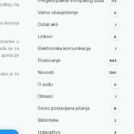
Pregled prakse Evropskog suda
113
odbiju taj
Važno obavještenje
0
a kršenja
Ostali akti
1
Linkovi
6
stranke u
ada se za
Elektronska komunikacija
1
apelacije
Poslovanje
893
Novosti
1361
kako je to
O sudu
0
Obrasci
1
Često postavljana pitanja
8
Biblioteka
2
Izdavaštvo
5