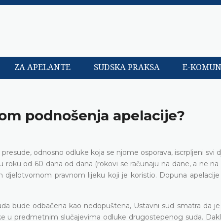
ZA APELANTE
SUDSKA PRAKSA
E-KOMUN
ikom podnošenja apelacije?
presude, odnosno odluke koja se njome osporava, iscrpljeni svi d
u roku od 60 dana od dana (rokovi se računaju na dane, a ne na
m djelotvornom pravnom lijeku koji je koristio. Dopuna apelacij
 suda bude odbačena kao nedopuštena, Ustavni sud smatra da je r
uke u predmetnim slučajevima odluke drugostepenog suda. Dakle,