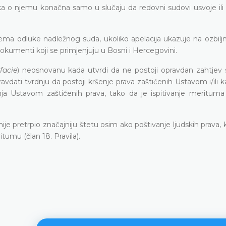
uka o njemu konačna samo u slučaju da redovni sudovi usvoje ili 
ema odluke nadležnog suda, ukoliko apelacija ukazuje na ozbiljn
dokumenti koji se primjenjuju u Bosni i Hercegovini.
facie
) neosnovanu kada utvrdi da ne postoji opravdan zahtjev 
ati tvrdnju da postoji kršenje prava zaštićenih Ustavom i/ili k
ja Ustavom zaštićenih prava, tako da je ispitivanje merituma 
ije pretrpio značajniju štetu osim ako poštivanje ljudskih prava, 
tumu (član 18. Pravila).