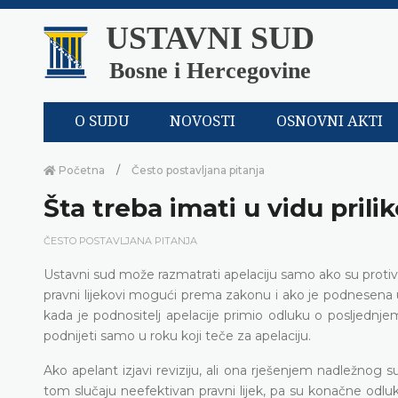
USTAVNI SUD
Bosne i Hercegovine
O SUDU
NOVOSTI
OSNOVNI AKTI
Početna
Često postavljana pitanja
Šta treba imati u vidu pril
ČESTO POSTAVLJANA PITANJA
Ustavni sud može razmatrati apelaciju samo ako su protiv 
pravni lijekovi mogući prema zakonu i ako je podnesena 
kada je podnositelj apelacije primio odluku o posljednje
podnijeti samo u roku koji teče za apelaciju.
Ako apelant izjavi reviziju, ali ona rješenjem nadležnog
tom slučaju neefektivan pravni lijek, pa su konačne odl