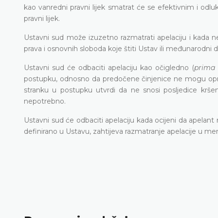
kao vanredni pravni lijek smatrat će se efektivnim i odl
pravni lijek.
Ustavni sud može izuzetno razmatrati apelaciju i kada n
prava i osnovnih sloboda koje štiti Ustav ili međunarodni 
Ustavni sud će odbaciti apelaciju kao očigledno (
prima 
postupku, odnosno da predočene činjenice ne mogu opravd
stranku u postupku utvrdi da ne snosi posljedice kršen
nepotrebno.
Ustavni sud će odbaciti apelaciju kada ocijeni da apelant n
definirano u Ustavu, zahtijeva razmatranje apelacije u meri