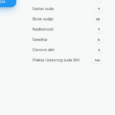
NJA
Sastav suda
7
Bivše sudije
26
Kako podnijeti apelaciju?
Nadležnosti
7
DETALJNIJE
Saradnja
6
Osnovni akti
3
Praksa Ustavnog suda BiH
142