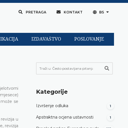
PRETRAGA
KONTAKT
BS
IKACIJA
IZDAVAŠTVO
POSLOVANJE
jelotvorni
Kategorije
 mjesece)
e može se
Izvršenje odluka
1
Apstraktna ocjena ustavnosti
1
evizija u
 revizija