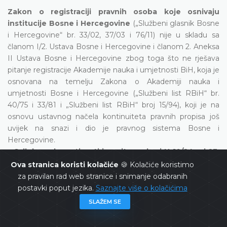
Zakon o registraciji pravnih osoba koje osnivaju
institucije Bosne i Hercegovine
(„Službeni glasnik Bosne
i Hercegovine“ br. 33/02, 37/03 i 76/11) nije u skladu sa
članom I/2. Ustava Bosne i Hercegovine i članom 2. Aneksa
II Ustava Bosne i Hercegovine zbog toga što ne rješava
pitanje registracije Akademije nauka i umjetnosti BiH, koja je
osnovana na temelju Zakona o Akademiji nauka i
umjetnosti Bosne i Hercegovine („Službeni list RBiH“ br.
40/75 i 33/81 i „Službeni list RBiH“ broj 15/94), koji je na
osnovu ustavnog načela kontinuiteta pravnih propisa još
uvijek na snazi i dio je pravnog sistema Bosne i
Hercegovine.
• Odluka o dopustivosti i meritumu broj U-10/24 od 23.
januara 2025. godine, objavljena u „Službenom
Ova stranica koristi kolačiće
🍪 Kolačiće koristimo
glasniku Bosne i Hercegovine“ broj 7/25
za pravilan rad web stranice i snimanje odabranih
postavki poput jezika.
Saznajte više o kolačićima
Imajući u vidu sve posebnosti u vezi s ratnim vojnim
SLAŽEM SE
invalidima (kao osjetljivom kategorijom osiguranika) koje su
uspostavljene i prepoznate Zakonom o pravima branilaca,