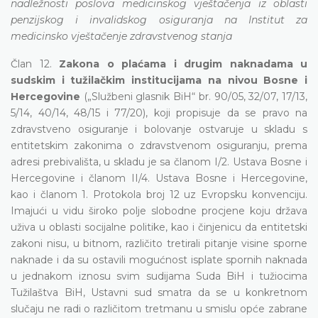
nadležnosti poslova medicinskog vještačenja iz oblasti
penzijskog i invalidskog osiguranja na Institut za
medicinsko vještačenje zdravstvenog stanja
Član 12.
Zakona o plaćama i drugim naknadama u
sudskim i tužilačkim institucijama na nivou Bosne i
Hercegovine
(„Službeni glasnik BiH“ br. 90/05, 32/07, 17/13,
5/14, 40/14, 48/15 i 77/20), koji propisuje da se pravo na
zdravstveno osiguranje i bolovanje ostvaruje u skladu s
entitetskim zakonima o zdravstvenom osiguranju, prema
adresi prebivališta, u skladu je sa članom I/2. Ustava Bosne i
Hercegovine i članom II/4. Ustava Bosne i Hercegovine,
kao i članom 1. Protokola broj 12 uz Evropsku konvenciju.
Imajući u vidu široko polje slobodne procjene koju država
uživa u oblasti socijalne politike, kao i činjenicu da entitetski
zakoni nisu, u bitnom, različito tretirali pitanje visine sporne
naknade i da su ostavili mogućnost isplate spornih naknada
u jednakom iznosu svim sudijama Suda BiH i tužiocima
Tužilaštva BiH, Ustavni sud smatra da se u konkretnom
slučaju ne radi o različitom tretmanu u smislu opće zabrane