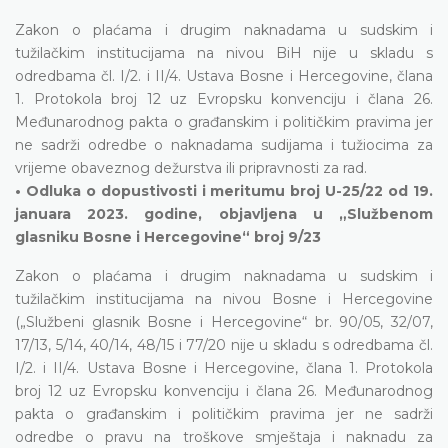
Zakon o plaćama i drugim naknadama u sudskim i
tužilačkim institucijama na nivou BiH nije u skladu s
odredbama čl. I/2. i II/4. Ustava Bosne i Hercegovine, člana
1. Protokola broj 12 uz Evropsku konvenciju i člana 26.
Međunarodnog pakta o građanskim i političkim pravima jer
ne sadrži odredbe o naknadama sudijama i tužiocima za
vrijeme obaveznog dežurstva ili pripravnosti za rad.
• Odluka o dopustivosti i meritumu broj U-25/22 od 19.
januara 2023. godine, objavljena u „Službenom
glasniku Bosne i Hercegovine“ broj 9/23
Zakon o plaćama i drugim naknadama u sudskim i
tužilačkim institucijama na nivou Bosne i Hercegovine
(„Službeni glasnik Bosne i Hercegovine“ br. 90/05, 32/07,
17/13, 5/14, 40/14, 48/15 i 77/20 nije u skladu s odredbama čl.
I/2. i II/4. Ustava Bosne i Hercegovine, člana 1. Protokola
broj 12 uz Evropsku konvenciju i člana 26. Međunarodnog
pakta o građanskim i političkim pravima jer ne sadrži
odredbe o pravu na troškove smještaja i naknadu za