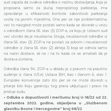
sud zapaža da ovakva odredba o načinu dostavljanja, koja je
propisana samo za slučaj nepropisnog parkiranja, ima
opravdanje u efikasnosti kontrole zakonitosti parkiranja
vozila na javnim mjestima. Ona
per se
nije problematična,
već to naizgled može postati samo kada se dovede u vezu
s odredbom člana 56. stav (3) ZOP-a, za koju je Ustavni sud
već utvrdio da je neustavna. Stoga, neustavnost odredbe iz
člana 56. stav (3) ZOP-a ne povlači za sobom i neustavnost
odredbe iz člana 56. stav (2) alineja 3) koja se odnosi samo
na način dostave, ali ne i na to kada će se smatrati da je
dostava izvršena.
Odredba člana 94. ZOP-a u skladu je s pravom na pravično
suđenje iz člana II/3.e) Ustava BiH, kao i članom 6. stav 1.
Evropske konvencije zato što
per se
ne može dovesti u
pitanje bilo koju garanciju tog prava uključujući i pravo na
pristup sudu.
• Odluka o dopustivosti i meritumu broj U-18/22 od 22.
septembra 2022. godine, objavljena u „Službenom
glasniku Bosne i Hercegovine“ broj 68/22