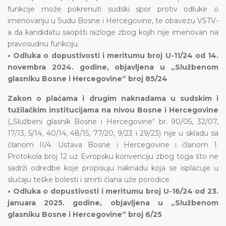
funkcije može pokrenuti sudski spor protiv odluke o
imenovanju u Sudu Bosne i Hercegovine, te obavezu VSTV-
a da kandidatu saopšti razloge zbog kojih nije imenovan na
pravosudnu funkciju.
• Odluka o dopustivosti i meritumu broj U-11/24 od 14.
novembra 2024. godine, objavljena u „Službenom
glasniku Bosne i Hercegovine“ broj 85/24
Zakon o plaćama i drugim naknadama u sudskim i
tužilačkim institucijama na nivou Bosne i Hercegovine
(„Službeni glasnik Bosne i Hercegovine“ br. 90/05, 32/07,
17/13, 5/14, 40/14, 48/15, 77/20, 9/23 i 29/23) nije u skladu sa
članom II/4. Ustava Bosne i Hercegovine i članom 1.
Protokola broj 12 uz Evropsku konvenciju zbog toga što ne
sadrži odredbe koje propisuju naknadu koja se isplaćuje u
slučaju teške bolesti i smrti člana uže porodice.
• Odluka o dopustivosti i meritumu broj U-16/24 od 23.
januara 2025. godine, objavljena u „Službenom
glasniku Bosne i Hercegovine“ broj 6/25