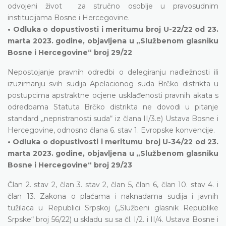
odvojeni život za stručno osoblje u pravosudnim
institucijama Bosne i Hercegovine.
• Odluka o dopustivosti i meritumu broj U-22/22 od 23.
marta 2023. godine, objavljena u „Službenom glasniku
Bosne i Hercegovine“ broj 29/22
Nepostojanje pravnih odredbi o delegiranju nadležnosti ili
izuzimanju svih sudija Apelacionog suda Brčko distrikta u
postupcima apstraktne ocjene usklađenosti pravnih akata s
odredbama Statuta Brčko distrikta ne dovodi u pitanje
standard „nepristranosti suda“ iz člana II/3.e) Ustava Bosne i
Hercegovine, odnosno člana 6. stav 1. Evropske konvencije.
• Odluka o dopustivosti i meritumu broj U-34/22 od 23.
marta 2023. godine, objavljena u „Službenom glasniku
Bosne i Hercegovine“ broj 29/23
Član 2. stav 2, član 3. stav 2, član 5, član 6, član 10. stav 4. i
član 13. Zakona o plaćama i naknadama sudija i javnih
tužilaca u Republici Srpskoj („Službeni glasnik Republike
Srpske“ broj 56/22) u skladu su sa čl. I/2. i II/4. Ustava Bosne i