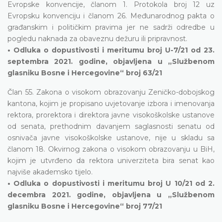
Evropske konvencije, članom 1. Protokola broj 12 uz
Evropsku konvenciju i članom 26. Međunarodnog pakta o
građanskim i političkim pravima jer ne sadrži odredbe u
pogledu naknada za obaveznu dežuru ili pripravnost.
• Odluka o dopustivosti i meritumu broj U-7/21 od 23.
septembra 2021. godine, objavljena u „Službenom
glasniku Bosne i Hercegovine“ broj 63/21
Član 55. Zakona o visokom obrazovanju Zeničko-dobojskog
kantona, kojim je propisano uvjetovanje izbora i imenovanja
rektora, prorektora i direktora javne visokoškolske ustanove
od senata, prethodnim davanjem saglasnosti senatu od
osnivača javne visokoškolske ustanove, nije u skladu sa
članom 18. Okvirnog zakona o visokom obrazovanju u BiH,
kojim je utvrđeno da rektora univerziteta bira senat kao
najviše akademsko tijelo.
• Odluka o dopustivosti i meritumu broj U 10/21 od 2.
decembra 2021. godine, objavljena u „Službenom
glasniku Bosne i Hercegovine“ broj 77/21