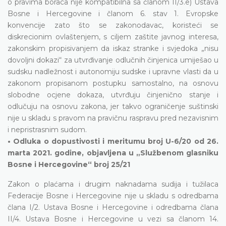
o pravima boraca nije kompatibilna sa članom II/3.e) Ustava
Bosne i Hercegovine i članom 6. stav 1. Evropske
konvencije zato što se zakonodavac, koristeći se
diskrecionim ovlaštenjem, s ciljem zaštite javnog interesa,
zakonskim propisivanjem da iskaz stranke i svjedoka „nisu
dovoljni dokazi“ za utvrđivanje odlučnih činjenica umiješao u
sudsku nadležnost i autonomiju sudske i upravne vlasti da u
zakonom propisanom postupku samostalno, na osnovu
slobodne ocjene dokaza, utvrđuju činjenično stanje i
odlučuju na osnovu zakona, jer takvo ograničenje suštinski
nije u skladu s pravom na pravičnu raspravu pred nezavisnim
i nepristrasnim sudom.
• Odluka o dopustivosti i meritumu broj U-6/20 od 26.
marta 2021. godine, objavljena u „Službenom glasniku
Bosne i Hercegovine“ broj 25/21
Zakon o plaćama i drugim naknadama sudija i tužilaca
Federacije Bosne i Hercegovine nije u skladu s odredbama
člana I/2. Ustava Bosne i Hercegovine i odredbama člana
II/4. Ustava Bosne i Hercegovine u vezi sa članom 14.