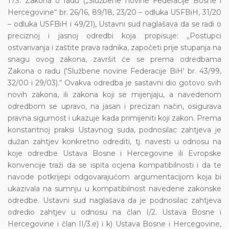
173. Zakona o radu („Službene novine Federacije Bosne i
Hercegovine“ br. 26/16, 89/18, 23/20 – odluka USFBiH, 31/20
– odluka USFBiH i 49/21), Ustavni sud naglašava da se radi o
preciznoj i jasnoj odredbi koja propisuje: „Postupci
ostvarivanja i zaštite prava radnika, započeti prije stupanja na
snagu ovog zakona, završit će se prema odredbama
Zakona o radu ('Službene novine Federacije BiH' br. 43/99,
32/00 i 29/03).“ Ovakva odredba je sastavni dio gotovo svih
novih zakona, ili zakona koji se mijenjaju, a navedenom
odredbom se upravo, na jasan i precizan način, osigurava
pravna sigurnost i ukazuje kada primijeniti koji zakon. Prema
konstantnoj praksi Ustavnog suda, podnosilac zahtjeva je
dužan zahtjev konkretno odrediti, tj. navesti u odnosu na
koje odredbe Ustava Bosne i Hercegovine ili Evropske
konvencije traži da se ispita ocjena kompatibilnosti i da te
navode potkrijepi odgovarajućom argumentacijom koja bi
ukazivala na sumnju u kompatibilnost navedene zakonske
odredbe. Ustavni sud naglašava da je podnosilac zahtjeva
odredio zahtjev u odnosu na član I/2. Ustava Bosne i
Hercegovine i član II/3.e) i k) Ustava Bosne i Hercegovine,