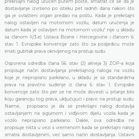
prekršajni nalog uručen putem pošte, smatrat će se da je
dostavljanje izvršeno po isteku pet radnih dana nakon što
ga je ovlašteni organ predao na poštu. Kada je prekršajni
nalog ostavljen na motornom vozilu, datum uručenja je
datum kada je ostavljen na motornom vozilu“ nije u skladu
sa članom II/3.e) Ustava Bosne i Hercegovine i članom 6.
stav 1. Evropske konvencije zato što za posljedicu može
imati gubitak prava okrivljenog na pristup sudu.
Osporena odredba člana 56. stav (2) alineja 3) ZOP-a koja
propisuje način dostavljanja prekršajnog naloga na vozilu
koje je nepropisno parkirano, u skladu je sa standardima
prava na pravično suđenje iz člana 6. stav 1. Evropske
konvencije zato što
per se
ne može dovesti u pitanje bilo
koju garanciju tog prava, uključujući i pravo na pristup sudu.
Naime, propisano je da se prekršajni nalog dostavlja
ostavljanjem na sigurnom i vidljivom dijelu vozila kada je
vozilo nepropisno parkirano. Dakle, ova odredba ne
propisuje ništa u vezi s vremenom kada se prekršajni nalog
smatra dostavljenim, već samo način dostavljanja. Ustavni