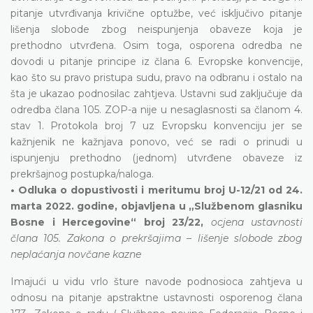
pitanje utvrđivanja krivične optužbe, već isključivo pitanje
lišenja slobode zbog neispunjenja obaveze koja je
prethodno utvrđena. Osim toga, osporena odredba ne
dovodi u pitanje principe iz člana 6. Evropske konvencije,
kao što su pravo pristupa sudu, pravo na odbranu i ostalo na
šta je ukazao podnosilac zahtjeva. Ustavni sud zaključuje da
odredba člana 105. ZOP-a nije u nesaglasnosti sa članom 4.
stav 1. Protokola broj 7 uz Evropsku konvenciju jer se
kažnjenik ne kažnjava ponovo, već se radi o prinudi u
ispunjenju prethodno (jednom) utvrđene obaveze iz
prekršajnog postupka/naloga.
• Odluka o dopustivosti i meritumu broj U-12/21 od 24.
marta 2022. godine, objavljena u „Službenom glasniku
Bosne i Hercegovine“ broj 23/22,
ocjena ustavnosti
člana 105. Zakona o prekršajima – lišenje slobode zbog
neplaćanja novčane kazne
Imajući u vidu vrlo šture navode podnosioca zahtjeva u
odnosu na pitanje apstraktne ustavnosti osporenog člana