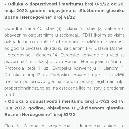
• Odluka o dopustivosti i meritumu broj U-9/22 od 26.
maja 2022. godine, objavljena u „Službenom glasniku
Bosne i Hercegovine“ broj 41/22
Odredbe člana 40. stav (3) i člana 41. stav (2) Zakona o
obaveznim osiguranjima u saobraćaju FBiH (kojim se visina
naknade nematerijalne štete propisuje različito u zavisnosti
od godina života) u skladu su sa članom II/4. Ustava Bosne i
Hercegovine i članom 14. Evropske konvencije u vezi sa
pravom iz člana II/3.k) Ustava Bosne i Hercegovine i člana 1.
Protokola broj 1 uz Evropsku konvenciju i članom 1.
Protokola broj 12 uz Evropsku konvenciju jer za različit
tretman po osnovu godina starosti postoji legitiman cilj i
proporcionalnost, te se na oštećena lica ne stavlja pretjeran
teret.
• Odluka o dopustivosti i meritumu broj U-7/22 od 14.
jula 2022. godine, objavljena u „Službenom glasniku
Bosne i Hercegovine“ broj 53/22
Član 3. Zakona o izmjenama i dopunama Zakona o