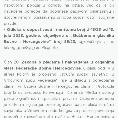
nepovoljniji položaj u odnosu na ostale, već da je cilj
navedene odredbe da doprinese pažljivom balansiranju i
istovremenom odražavanju principa solidarnosti i socijalne
pravde.
• Odluka o dopustivosti i meritumu broj U-13/23 od 13.
jula 2023. godine, objavljena u „Službenom glasniku
Bosne i Hercegovine“ broj 55/23,
ograničenje visine
ličnog godišnjeg koeficijenta
Član 20.
Zakona o plaćama i naknadama u organima
vlasti Federacije Bosne i Hercegovine
, u dijelu pod IV u
alineji kojom je propisano „stručni sudski savjetnici u
Vrhovnom sudu Federacije“, nije u skladu s odredbama
člana II/4. Ustava Bosne i Hercegovine, člana 1. Protokola
broj 12 uz Evropsku konvenciju i člana 26. Međunarodnog
pakta o građanskim i političkim pravima. Osporena odredba
je diskriminirajuća jer onemogućava da se plaća stručnih
savjetnika u Vrhovnom sudu korigira za procent povećanja
prosječne mjesečne neto plaće u Bosni i Hercegovini, a