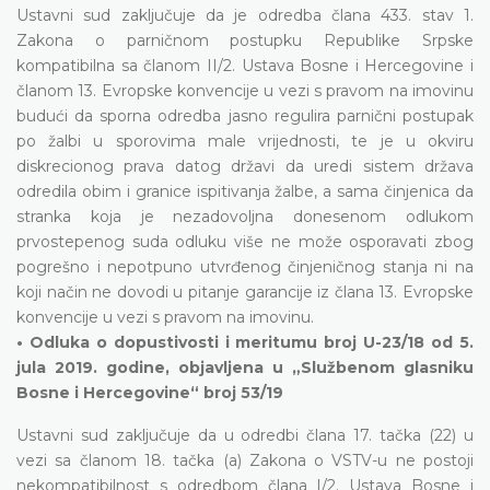
Ustavni sud zaključuje da je odredba člana 433. stav 1.
Zakona o parničnom postupku Republike Srpske
kompatibilna sa članom II/2. Ustava Bosne i Hercegovine i
članom 13. Evropske konvencije u vezi s pravom na imovinu
budući da sporna odredba jasno regulira parnični postupak
po žalbi u sporovima male vrijednosti, te je u okviru
diskrecionog prava datog državi da uredi sistem država
odredila obim i granice ispitivanja žalbe, a sama činjenica da
stranka koja je nezadovoljna donesenom odlukom
prvostepenog suda odluku više ne može osporavati zbog
pogrešno i nepotpuno utvrđenog činjeničnog stanja ni na
koji način ne dovodi u pitanje garancije iz člana 13. Evropske
konvencije u vezi s pravom na imovinu.
• Odluka o dopustivosti i meritumu broj U-23/18 od 5.
jula 2019. godine, objavljena u „Službenom glasniku
Bosne i Hercegovine“ broj 53/19
Ustavni sud zaključuje da u odredbi člana 17. tačka (22) u
vezi sa članom 18. tačka (a) Zakona o VSTV-u ne postoji
nekompatibilnost s odredbom člana I/2. Ustava Bosne i