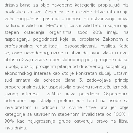
država brine za obje navedene kategorije propisujući niz
povlastica za sve. Činjenica je da civilne žrtve rata imaju
veću mogućnost pristupa u odnosu na ostvarivanje prava
na ličnu invalidninu. Međutim, lica s invaliditetom koja imaju
stepen oštećenja organizma ispod 90% imaju na
raspolaganju pogodnosti koje su propisane Zakonom o
profesionalnoj rehabilitaciji i osposobljavanju invalida. Kada
se, osim navedenog, uzme u obzir da javne vlasti u ovoj
oblasti uživaju visok stepen slobodnog polja procjene i da su
u boljoj poziciji procijeniti pitanja od društvenog, socijalnog i
ekonomskog interesa kao što je konkretan slučaj, Ustavni
sud smatra da odredba člana 3. zadovoljava princip
proporcionalnosti, jer uspostavlja pravičnu ravnotežu između
javnog interesa i zaštite prava pojedinca. Osporenom
odredbom nije stavljen prekomjeran teret na osobe sa
invaliditetom u odnosu na civilne žrtve rata jer obje
kategorije sa utvrđenim stepenom invaliditeta od 100% i
90% kao najugroženije grupe ostvaruju pravo na ličnu
invalidninu.