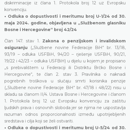
diskriminacije iz člana 1. Protokola broj 12 uz Evropsku
konvenciju.
• Odluka o dopustivosti i meritumu broj U-1/24 od 30.
maja 2024. godine, objavljena u „Službenom glasniku
Bosne i Hercegovine“ broj 42/24
Član 147. stav 1.
Zakona o penzijskom i invalidskom
osiguranju
(„Službene novine Federacije BiH“ br. 13/18,
93/19 – odluka USFBiH, 94/20 – rješenje USFBiH, 90/21,
19/22 i 42/23 – odluka USFBiH) u dijelu u kojem je propisano
„s prebivalištem u Federaciji ili Distriktu Brčko Bosne i
Hercegovine“, te član 2. stav 3. Pravilnika o naknadi
pogrebnih troškova u slučaju smrti korisnika penzije
(„Službene novine Federacije BiH“ br. 47/18 i 48/22) nisu u
skladu sa članom II/4. Ustava Bosne i Hercegovine i članom
1. Protokola broj 12 uz Evropsku konvenciju za zaštitu
ljudskih prava i osnovnih sloboda jer se njima ne uspostavlja
razuman odnos proporcionalnosti između upotrijebljenih
sredstava i cilja koji se želi ostvariti.
• Odluka o dopustivosti i meritumu broj U-5/24 od 30.