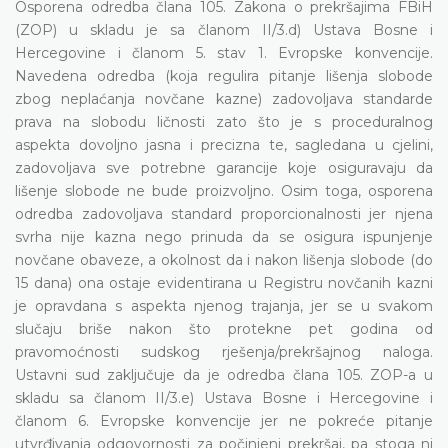
Osporena odredba člana 105. Zakona o prekršajima FBiH
(ZOP) u skladu je sa članom II/3.d) Ustava Bosne i
Hercegovine i članom 5. stav 1. Evropske konvencije.
Navedena odredba (koja regulira pitanje lišenja slobode
zbog neplaćanja novčane kazne) zadovoljava standarde
prava na slobodu ličnosti zato što je s proceduralnog
aspekta dovoljno jasna i precizna te, sagledana u cjelini,
zadovoljava sve potrebne garancije koje osiguravaju da
lišenje slobode ne bude proizvoljno. Osim toga, osporena
odredba zadovoljava standard proporcionalnosti jer njena
svrha nije kazna nego prinuda da se osigura ispunjenje
novčane obaveze, a okolnost da i nakon lišenja slobode (do
15 dana) ona ostaje evidentirana u Registru novčanih kazni
je opravdana s aspekta njenog trajanja, jer se u svakom
slučaju briše nakon što protekne pet godina od
pravomoćnosti sudskog rješenja/prekršajnog naloga.
Ustavni sud zaključuje da je odredba člana 105. ZOP-a u
skladu sa članom II/3.e) Ustava Bosne i Hercegovine i
članom 6. Evropske konvencije jer ne pokreće pitanje
utvrđivanja odgovornosti za počinjeni prekršaj, pa stoga ni