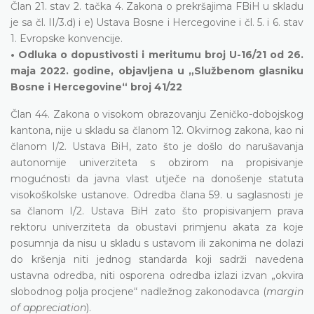
Član 21. stav 2. tačka 4. Zakona o prekršajima FBiH u skladu
je sa čl. II/3.d) i e) Ustava Bosne i Hercegovine i čl. 5. i 6. stav
1. Evropske konvencije.
• Odluka o dopustivosti i meritumu broj U-16/21 od 26.
maja 2022. godine, objavljena u „Službenom glasniku
Bosne i Hercegovine“ broj 41/22
Član 44. Zakona o visokom obrazovanju Zeničko-dobojskog
kantona, nije u skladu sa članom 12. Okvirnog zakona, kao ni
članom I/2. Ustava BiH, zato što je došlo do narušavanja
autonomije univerziteta s obzirom na propisivanje
mogućnosti da javna vlast utječe na donošenje statuta
visokoškolske ustanove. Odredba člana 59. u saglasnosti je
sa članom I/2. Ustava BiH zato što propisivanjem prava
rektoru univerziteta da obustavi primjenu akata za koje
posumnja da nisu u skladu s ustavom ili zakonima ne dolazi
do kršenja niti jednog standarda koji sadrži navedena
ustavna odredba, niti osporena odredba izlazi izvan „okvira
slobodnog polja procjene“ nadležnog zakonodavca (
margin
of appreciation
).