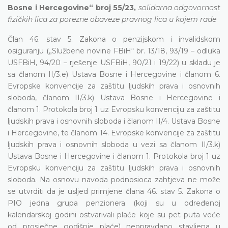
Bosne i Hercegovine“ broj 55/23,
solidarna odgovornost
fizičkih lica za porezne obaveze pravnog lica u kojem rade
Član 46. stav 5. Zakona o penzijskom i invalidskom
osiguranju („Službene novine FBiH“ br. 13/18, 93/19 – odluka
USFBiH, 94/20 – rješenje USFBiH, 90/21 i 19/22) u skladu je
sa članom II/3.e) Ustava Bosne i Hercegovine i članom 6.
Evropske konvencije za zaštitu ljudskih prava i osnovnih
sloboda, članom II/3.k) Ustava Bosne i Hercegovine i
članom 1. Protokola broj 1 uz Evropsku konvenciju za zaštitu
ljudskih prava i osnovnih sloboda i članom II/4. Ustava Bosne
i Hercegovine, te članom 14. Evropske konvencije za zaštitu
ljudskih prava i osnovnih sloboda u vezi sa članom II/3.k)
Ustava Bosne i Hercegovine i članom 1. Protokola broj 1 uz
Evropsku konvenciju za zaštitu ljudskih prava i osnovnih
sloboda. Na osnovu navoda podnosioca zahtjeva ne može
se utvrditi da je usljed primjene člana 46. stav 5. Zakona o
PIO jedna grupa penzionera (koji su u određenoj
kalendarskoj godini ostvarivali plaće koje su pet puta veće
od prosječne godišnje plaće) neopravdano stavljena u