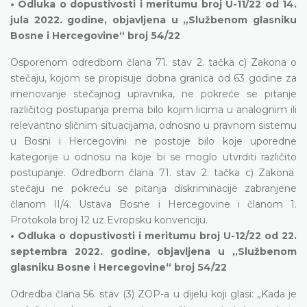
• Odluka o dopustivosti i meritumu broj U-11/22 od 14.
jula 2022. godine, objavljena u „Službenom glasniku
Bosne i Hercegovine“ broj 54/22
Osporenom odredbom člana 71. stav 2. tačka c) Zakona o
stečaju, kojom se propisuje dobna granica od 63 godine za
imenovanje stečajnog upravnika, ne pokreće se pitanje
različitog postupanja prema bilo kojim licima u analognim ili
relevantno sličnim situacijama, odnosno u pravnom sistemu
u Bosni i Hercegovini ne postoje bilo koje uporedne
kategorije u odnosu na koje bi se moglo utvrditi različito
postupanje. Odredbom člana 71. stav 2. tačka c) Zakona
stečaju ne pokreću se pitanja diskriminacije zabranjene
članom II/4. Ustava Bosne i Hercegovine i članom 1.
Protokola broj 12 uz Evropsku konvenciju.
• Odluka o dopustivosti i meritumu broj U-12/22 od 22.
septembra 2022. godine, objavljena u „Službenom
glasniku Bosne i Hercegovine“ broj 54/22
Odredba člana 56. stav (3) ZOP-a u dijelu koji glasi: „Kada je