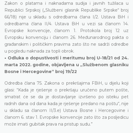
Zakon o platama i naknadama sudija i javnih tužilaca u
Republici Srpskoj („Službeni glasnik Republike Srpske“ broj
66/18) nije u skladu s odredbama člana I/2. Ustava BiH i
odredbama člana II/4. Ustava BiH u vezi sa članom 14.
Evropske konvencije, članom 1. Protokola broj 12 uz
Evropsku konvenciju i članom 26. Međunarodnog pakta o
građanskim i političkim pravima zato što ne sadrži odredbe
u pogledu naknada za topli obrok.
• Odluka o dopustivosti i meritumu broj U-18/21 od 24.
marta 2022. godine, objavljena u „Službenom glasniku
Bosne i Hercegovine“ broj 19/22
Odredba člana 75. Zakona o prekršajima FBiH, u dijelu koji
glasi: “Kada je rješenje o prekršaju uručeno putem pošte,
smatrat će se da je dostavljanje izvršeno po isteku pet
radnih dana od dana kada je rješenje predano na poštu“, nije
u skladu sa članom II/3.e) Ustava Bosne i Hercegovine i
članom 6. stav 1. Evropske konvencije zato što za posljedicu
može imati gubitak prava na pristup sudu.”