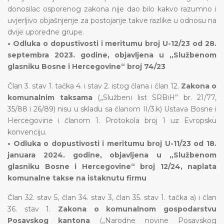
donosilac osporenog zakona nije dao bilo kakvo razumno i
uvjerljivo objašnjenje za postojanje takve razlike u odnosu na
dvije uporedne grupe.
• Odluka o dopustivosti i meritumu broj U-12/23 od 28.
septembra 2023. godine, objavljena u „Službenom
glasniku Bosne i Hercegovine“ broj 74/23
Član 3. stav 1. tačka 4. i stav 2. istog člana i član 12.
Zakona o
komunalnim taksama
(„Službeni list SRBiH” br. 21/77,
35/88 i 26/89) nisu u skladu sa članom II/3.k) Ustava Bosne i
Hercegovine i članom 1. Protokola broj 1 uz Evropsku
konvenciju.
• Odluka o dopustivosti i meritumu broj U-11/23 od 18.
januara 2024. godine, objavljena u „Službenom
glasniku Bosne i Hercegovine“ broj 12/24, naplata
komunalne takse na istaknutu firmu
Član 32. stav 5, član 34. stav 3, član 35. stav 1. tačka a) i član
36. stav 1.
Zakona o komunalnom gospodarstvu
Posavskog kantona
(„Narodne novine Posavskog