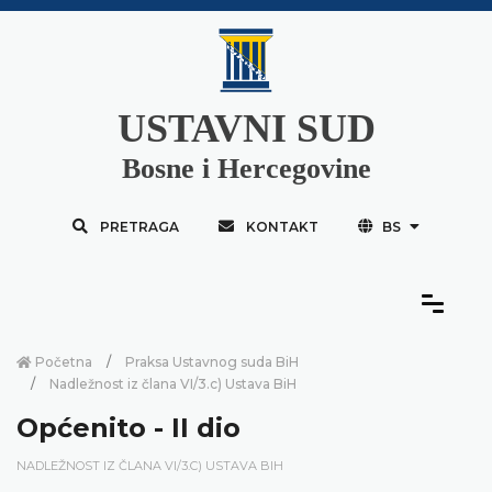
USTAVNI SUD
Bosne i Hercegovine
PRETRAGA
KONTAKT
BS
Početna
Praksa Ustavnog suda BiH
Nadležnost iz člana VI/3.c) Ustava BiH
Općenito - II dio
NADLEŽNOST IZ ČLANA VI/3.C) USTAVA BIH