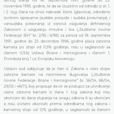
ratnog stanja od 18. septembra 1991. godine do 23.
novembra 1995. godine, te da se izuzetno od odredbi iz st. 1.
i 2. tog člana na iznos naknade štete (glavnica), određene
izvršnim ispravama (sudske presude i sudska poravnanja), i
vansudska poravnanja iz osnova osiguranja definiranog
Zakonom o osiguranju imovine i lica („Službene novine
Federacije BiH” br. 2/95 i 6/98) za period od 18. septembra
1991. godine do 23. decembra 1996. godine plaća zatezna
kamata po stopi od 0,5% godišnje, nisu u saglasnosti sa
članom II/3.k) Ustava Bosne i Hercegovine i članom 1.
Protokola broj 1 uz Evropsku konvenciju.
Ustavni sud zaključuje da je član 4. Zakona o visini stope
zatezne kamate na neizmirena dugovanja („Službene
novine Federacije Bosne i Hercegovine” br. 56/04, 68/04,
29/05 i 48/11), koji propisuje da će se postupci za utvrđivanje
visine zatezne kamate iz člana 1. tog zakona koji nisu
okončani do dana stupanja na snagu zakona ili su okončani
a nisu izvršeni okončati prema odredbama tog zakona i
kamatnoj stopi od 12% godišnje, u saglasnosti sa članom