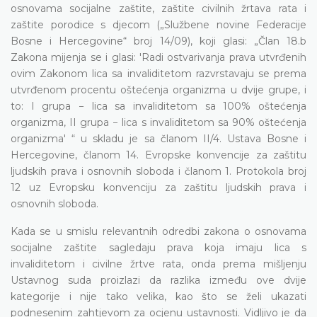
osnovama socijalne zaštite, zaštite civilnih žrtava rata i
zaštite porodice s djecom („Službene novine Federacije
Bosne i Hercegovine“ broj 14/09), koji glasi: „Član 18.b
Zakona mijenja se i glasi: 'Radi ostvarivanja prava utvrđenih
ovim Zakonom lica sa invaliditetom razvrstavaju se prema
utvrđenom procentu oštećenja organizma u dvije grupe, i
to: I grupa − lica sa invaliditetom sa 100% oštećenja
organizma, II grupa − lica s invaliditetom sa 90% oštećenja
organizma' “ u skladu je sa članom II/4. Ustava Bosne i
Hercegovine, članom 14. Evropske konvencije za zaštitu
ljudskih prava i osnovnih sloboda i članom 1. Protokola broj
12 uz Evropsku konvenciju za zaštitu ljudskih prava i
osnovnih sloboda.
Kada se u smislu relevantnih odredbi zakona o osnovama
socijalne zaštite sagledaju prava koja imaju lica s
invaliditetom i civilne žrtve rata, onda prema mišljenju
Ustavnog suda proizlazi da razlika između ove dvije
kategorije i nije tako velika, kao što se želi ukazati
podnesenim zahtjevom za ocjenu ustavnosti. Vidljivo je da