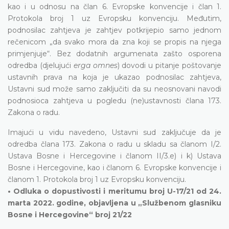
kao i u odnosu na član 6. Evropske konvencije i član 1.
Protokola broj 1 uz Evropsku konvenciju. Međutim,
podnosilac zahtjeva je zahtjev potkrijepio samo jednom
rečenicom „da svako mora da zna koji se propis na njega
primjenjuje“. Bez dodatnih argumenata zašto osporena
odredba (djelujući
erga omnes
) dovodi u pitanje poštovanje
ustavnih prava na koja je ukazao podnosilac zahtjeva,
Ustavni sud može samo zaključiti da su neosnovani navodi
podnosioca zahtjeva u pogledu (ne)ustavnosti člana 173.
Zakona o radu.
Imajući u vidu navedeno, Ustavni sud zaključuje da je
odredba člana 173. Zakona o radu u skladu sa članom I/2.
Ustava Bosne i Hercegovine i članom II/3.e) i k) Ustava
Bosne i Hercegovine, kao i članom 6. Evropske konvencije i
članom 1. Protokola broj 1 uz Evropsku konvenciju.
• Odluka o dopustivosti i meritumu broj U-17/21 od 24.
marta 2022. godine, objavljena u „Službenom glasniku
Bosne i Hercegovine“ broj 21/22