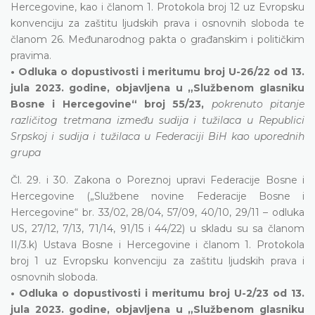
Hercegovine, kao i članom 1. Protokola broj 12 uz Evropsku
konvenciju za zaštitu ljudskih prava i osnovnih sloboda te
članom 26. Međunarodnog pakta o građanskim i političkim
pravima.
• Odluka o dopustivosti i meritumu broj U-26/22 od 13.
jula 2023. godine, objavljena u „Službenom glasniku
Bosne i Hercegovine“ broj 55/23,
pokrenuto pitanje
različitog tretmana između sudija i tužilaca u Republici
Srpskoj i sudija i tužilaca u Federaciji BiH kao uporednih
grupa
Čl. 29. i 30. Zakona o Poreznoj upravi Federacije Bosne i
Hercegovine („Službene novine Federacije Bosne i
Hercegovine“ br. 33/02, 28/04, 57/09, 40/10, 29/11 – odluka
US, 27/12, 7/13, 71/14, 91/15 i 44/22) u skladu su sa članom
II/3.k) Ustava Bosne i Hercegovine i članom 1. Protokola
broj 1 uz Evropsku konvenciju za zaštitu ljudskih prava i
osnovnih sloboda.
• Odluka o dopustivosti i meritumu broj U-2/23 od 13.
jula 2023. godine, objavljena u „Službenom glasniku