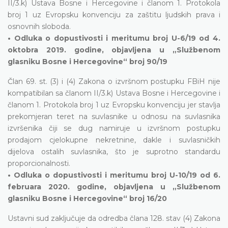
II/3.k) Ustava Bosne i Hercegovine i članom 1. Protokola
broj 1 uz Evropsku konvenciju za zaštitu ljudskih prava i
osnovnih sloboda.
• Odluka o dopustivosti i meritumu broj U-6/19 od 4.
oktobra 2019. godine, objavljena u „Službenom
glasniku Bosne i Hercegovine“ broj 90/19
Član 69. st. (3) i (4) Zakona o izvršnom postupku FBiH nije
kompatibilan sa članom II/3.k) Ustava Bosne i Hercegovine i
članom 1. Protokola broj 1 uz Evropsku konvenciju jer stavlja
prekomjeran teret na suvlasnike u odnosu na suvlasnika
izvršenika čiji se dug namiruje u izvršnom postupku
prodajom cjelokupne nekretnine, dakle i suvlasničkih
dijelova ostalih suvlasnika, što je suprotno standardu
proporcionalnosti.
• Odluka o dopustivosti i meritumu broj U-10/19 od 6.
februara 2020. godine, objavljena u „Službenom
glasniku Bosne i Hercegovine“ broj 16/20
Ustavni sud zaključuje da odredba člana 128. stav (4) Zakona