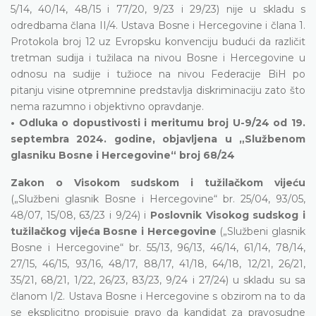
5/14, 40/14, 48/15 i 77/20, 9/23 i 29/23) nije u skladu s
odredbama člana II/4. Ustava Bosne i Hercegovine i člana 1.
Protokola broj 12 uz Evropsku konvenciju budući da različit
tretman sudija i tužilaca na nivou Bosne i Hercegovine u
odnosu na sudije i tužioce na nivou Federacije BiH po
pitanju visine otpremnine predstavlja diskriminaciju zato što
nema razumno i objektivno opravdanje.
• Odluka o dopustivosti i meritumu broj U-9/24 od 19.
septembra 2024. godine, objavljena u „Službenom
glasniku Bosne i Hercegovine“ broj 68/24
Zakon o Visokom sudskom i tužilačkom vijeću
(„Službeni glasnik Bosne i Hercegovine“ br. 25/04, 93/05,
48/07, 15/08, 63/23 i 9/24) i
Poslovnik Visokog sudskog i
tužilačkog vijeća Bosne i Hercegovine
(„Službeni glasnik
Bosne i Hercegovine“ br. 55/13, 96/13, 46/14, 61/14, 78/14,
27/15, 46/15, 93/16, 48/17, 88/17, 41/18, 64/18, 12/21, 26/21,
35/21, 68/21, 1/22, 26/23, 83/23, 9/24 i 27/24) u skladu su sa
članom I/2. Ustava Bosne i Hercegovine s obzirom na to da
se eksplicitno propisuje pravo da kandidat za pravosudne