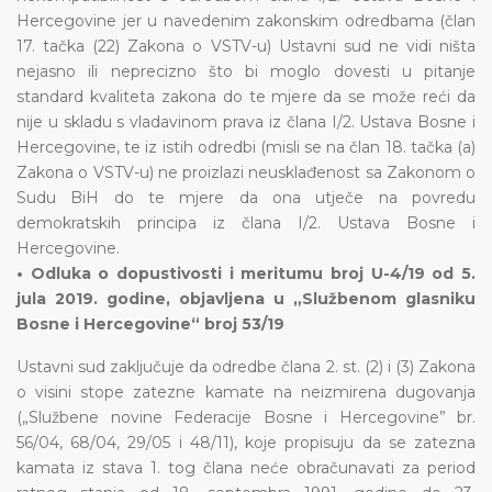
Hercegovine jer u navedenim zakonskim odredbama (član
17. tačka (22) Zakona o VSTV-u) Ustavni sud ne vidi ništa
nejasno ili neprecizno što bi moglo dovesti u pitanje
standard kvaliteta zakona do te mjere da se može reći da
nije u skladu s vladavinom prava iz člana I/2. Ustava Bosne i
Hercegovine, te iz istih odredbi (misli se na član 18. tačka (a)
Zakona o VSTV-u) ne proizlazi neusklađenost sa Zakonom o
Sudu BiH do te mjere da ona utječe na povredu
demokratskih principa iz člana I/2. Ustava Bosne i
Hercegovine.
• Odluka o dopustivosti i meritumu broj U-4/19 od 5.
jula 2019. godine, objavljena u „Službenom glasniku
Bosne i Hercegovine“ broj 53/19
Ustavni sud zaključuje da odredbe člana 2. st. (2) i (3) Zakona
o visini stope zatezne kamate na neizmirena dugovanja
(„Službene novine Federacije Bosne i Hercegovine” br.
56/04, 68/04, 29/05 i 48/11), koje propisuju da se zatezna
kamata iz stava 1. tog člana neće obračunavati za period