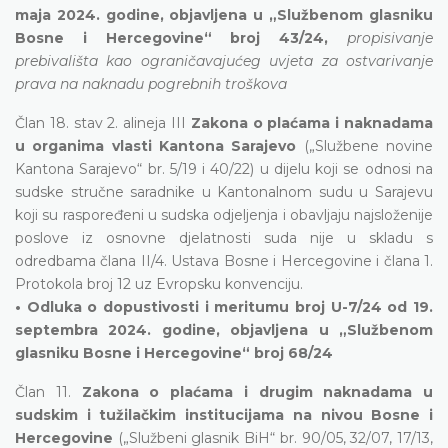
maja 2024. godine, objavljena u „Službenom glasniku
Bosne i Hercegovine“ broj 43/24,
propisivanje
prebivališta kao ograničavajućeg uvjeta za ostvarivanje
prava na naknadu pogrebnih troškova
Član 18. stav 2. alineja III
Zakona o plaćama i naknadama
u organima vlasti Kantona Sarajevo
(„Službene novine
Kantona Sarajevo“ br. 5/19 i 40/22) u dijelu koji se odnosi na
sudske stručne saradnike u Kantonalnom sudu u Sarajevu
koji su raspoređeni u sudska odjeljenja i obavljaju najsloženije
poslove iz osnovne djelatnosti suda nije u skladu s
odredbama člana II/4. Ustava Bosne i Hercegovine i člana 1.
Protokola broj 12 uz Evropsku konvenciju.
• Odluka o dopustivosti i meritumu broj U-7/24 od 19.
septembra 2024. godine, objavljena u „Službenom
glasniku Bosne i Hercegovine“ broj 68/24
Član 11.
Zakona o plaćama i drugim naknadama u
sudskim i tužilačkim institucijama na nivou Bosne i
Hercegovine
(„Službeni glasnik BiH“ br. 90/05, 32/07, 17/13,