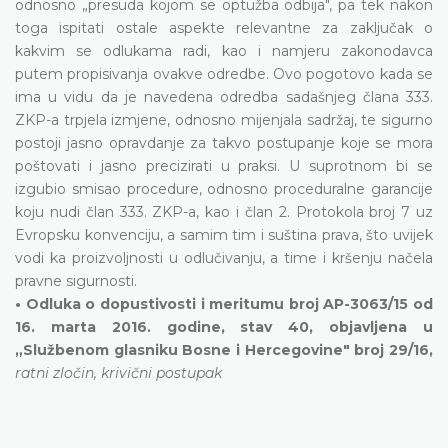
odnosno „presuda kojom se optužba odbija", pa tek nakon
toga ispitati ostale aspekte relevantne za zaključak o
kakvim se odlukama radi, kao i namjeru zakonodavca
putem propisivanja ovakve odredbe. Ovo pogotovo kada se
ima u vidu da je navedena odredba sadašnjeg člana 333.
ZKP-a trpjela izmjene, odnosno mijenjala sadržaj, te sigurno
postoji jasno opravdanje za takvo postupanje koje se mora
poštovati i jasno precizirati u praksi. U suprotnom bi se
izgubio smisao procedure, odnosno proceduralne garancije
koju nudi član 333. ZKP-a, kao i član 2. Protokola broj 7 uz
Evropsku konvenciju, a samim tim i suština prava, što uvijek
vodi ka proizvoljnosti u odlučivanju, a time i kršenju načela
pravne sigurnosti.
• Odluka o dopustivosti i meritumu broj AP-3063/15 od
16. marta 2016. godine, stav 40, objavljena u
„Službenom glasniku Bosne i Hercegovine" broj 29/16,
ratni zločin, krivični postupak