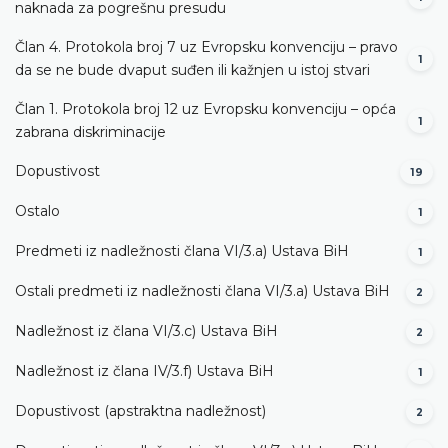
naknada za pogrešnu presudu
Član 4. Protokola broj 7 uz Evropsku konvenciju – pravo
1
da se ne bude dvaput suđen ili kažnjen u istoj stvari
Član 1. Protokola broj 12 uz Evropsku konvenciju – opća
1
zabrana diskriminacije
Dopustivost
19
Ostalo
1
Predmeti iz nadležnosti člana VI/3.а) Ustava BiH
1
Ostali predmeti iz nadležnosti člana VI/3.а) Ustava BiH
2
Nadležnost iz člana VI/3.c) Ustava BiH
2
Nadležnost iz člana IV/3.f) Ustava BiH
1
Dopustivost (apstraktna nadležnost)
2