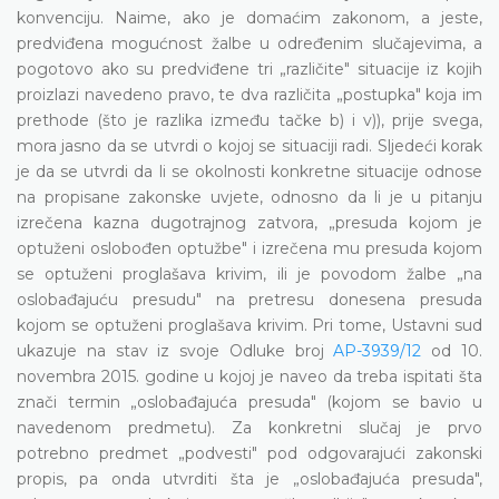
konvenciju. Naime, ako je domaćim zakonom, a jeste,
predviđena mogućnost žalbe u određenim slučajevima, a
pogotovo ako su predviđene tri „različite" situacije iz kojih
proizlazi navedeno pravo, te dva različita „postupka" koja im
prethode (što je razlika između tačke b) i v)), prije svega,
mora jasno da se utvrdi o kojoj se situaciji radi. Sljedeći korak
je da se utvrdi da li se okolnosti konkretne situacije odnose
na propisane zakonske uvjete, odnosno da li je u pitanju
izrečena kazna dugotrajnog zatvora, „presuda kojom je
optuženi oslobođen optužbe" i izrečena mu presuda kojom
se optuženi proglašava krivim, ili je povodom žalbe „na
oslobađajuću presudu" na pretresu donesena presuda
kojom se optuženi proglašava krivim. Pri tome, Ustavni sud
ukazuje na stav iz svoje Odluke broj
AP-3939/12
od 10.
novembra 2015. godine u kojoj je naveo da treba ispitati šta
znači termin „oslobađajuća presuda" (kojom se bavio u
navedenom predmetu). Za konkretni slučaj je prvo
potrebno predmet „podvesti" pod odgovarajući zakonski
propis, pa onda utvrditi šta je „oslobađajuća presuda",