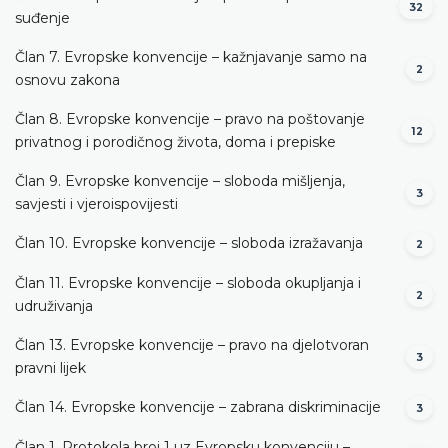
32
suđenje
Član 7. Evropske konvencije – kažnjavanje samo na
2
osnovu zakona
Član 8. Evropske konvencije – pravo na poštovanje
12
privatnog i porodičnog života, doma i prepiske
Član 9. Evropske konvencije – sloboda mišljenja,
3
savjesti i vjeroispovijesti
Član 10. Evropske konvencije – sloboda izražavanja
2
Član 11. Evropske konvencije – sloboda okupljanja i
2
udruživanja
Član 13. Evropske konvencije – pravo na djelotvoran
3
pravni lijek
Član 14. Evropske konvencije – zabrana diskriminacije
3
Član 1. Protokola broj 1 uz Evropsku konvenciju –