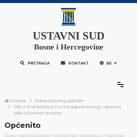
USTAVNI SUD
Bosne i Hercegovine
PRETRAGA
KONTAKT
BS
Početna
Praksa Ustavnog suda BiH
Član 2. Protokola broj 7 uz Evropsku konvenciju – pravo na
žalbu u krivičnim stvarima
Općenito
ČLAN 2. PROTOKOLA BROJ 7 UZ EVROPSKU KONVENCIJU – PRAVO NA