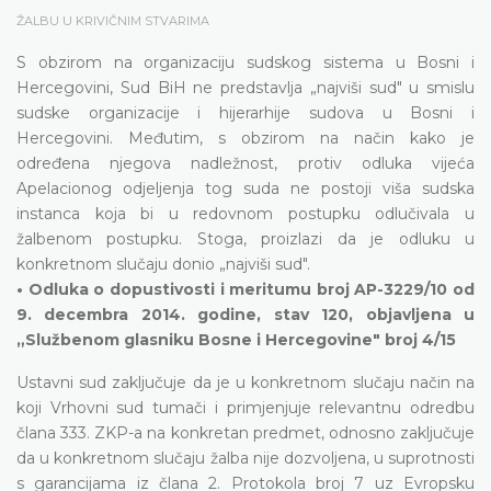
ŽALBU U KRIVIČNIM STVARIMA
S obzirom na organizaciju sudskog sistema u Bosni i
Hercegovini, Sud BiH ne predstavlja „najviši sud" u smislu
sudske organizacije i hijerarhije sudova u Bosni i
Hercegovini. Međutim, s obzirom na način kako je
određena njegova nadležnost, protiv odluka vijeća
Apelacionog odjeljenja tog suda ne postoji viša sudska
instanca koja bi u redovnom postupku odlučivala u
žalbenom postupku. Stoga, proizlazi da je odluku u
konkretnom slučaju donio „najviši sud".
• Odluka o dopustivosti i meritumu broj AP-3229/10 od
9. decembra 2014. godine, stav 120, objavljena u
„Službenom glasniku Bosne i Hercegovine" broj 4/15
Ustavni sud zaključuje da je u konkretnom slučaju način na
koji Vrhovni sud tumači i primjenjuje relevantnu odredbu
člana 333. ZKP-a na konkretan predmet, odnosno zaključuje
da u konkretnom slučaju žalba nije dozvoljena, u suprotnosti
s garancijama iz člana 2. Protokola broj 7 uz Evropsku