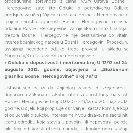
proceduralne ispravnosti iz člana IV/3.f) Ustava Bosne i
Hercegovine zato što Odluka o potvrđivanju Odluke
predsjedavajućeg Vijeća ministara Bosne i Hercegovine o
smjeni ministra sigurnosti Bosne i Hercegovine, ministra
odbrane Bosne i Hercegovine i zamjenika ministra finansija i
trezora Bosne i Hercegovine nije destruktivna po vitalni
interes bošnjačkog naroda u Bosni i Hercegovini. Proceduru
usvajanja navedene odluke treba provesti u skladu sa
članom IV/3.d) Ustava Bosne i Hercegovine.
• Odluka o dopustivosti i meritumu broj U-12/12 od 24.
augusta 2012. godine, objavljena u „Službenom
glasniku Bosne i Hercegovine“ broj 79/12
Ustavni sud nalazi da Prijedlog zakona o izmjenama i
dopunama Zakona o sukobu interesa u institucijama vlasti
Bosne i Hercegovine broj 01.0202-1-23/13 od 20. maja 2013.
godine, u dijelu koji propisuje osnivanje i sastav komisije koja
bi odlučivala o sukobu interesa na nivou države, ne sadrži niti
jednu odredbu koja stavlja u povoljniji ili nepovoljniji položaj
bilo koji od konstitutivnih naroda, u konkretnom slučaju