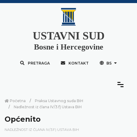
USTAVNI SUD
Bosne i Hercegovine
PRETRAGA
KONTAKT
BS
Početna
Praksa Ustavnog suda BiH
Nadležnost iz člana IV/3.f) Ustava BiH
Općenito
NADLEŽNOST IZ ČLANA IV/3.F) USTAVA BIH