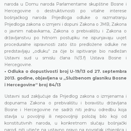
naroda u Domu naroda Parlamentarne skupštine Bosne i
Hercegovine o destruktivnosti po vitalne interese
bošnjačkog naroda Prijedloga odluke o razmatranju
Prijedloga zakona o izmjeni i dopuni Zakona o JMB, Zakona
o javnim nabavkama, Zakona o prebivalištu i Zakona o
državljanstvu po hitnom postupku ne ispunjavaju uvjet
proceduralne ispravnosti zato što predložene odluke ne
predstavljaju „odluku“ za čije bi ispitivanje bio nadležan
Ustavni sud u smislu člana IV/3.f) Ustava Bosne i
Hercegovine.
• Odluka o dopustivosti broj U-19/13 od 27. septembra
2013. godine, objavljena u „Službenom glasniku Bosne
i Hercegovine“ broj 84/13
Ustavni sud zaključuje da Prijedlog zakona o izmjenama i
dopunama Zakona o prebivalištu i boravištu državljana
Bosne i Hercegovine ne sadrži niti jednu odredbu koja
stavlja u povoljniji ili nepovoljniji položaj bilo koji od
konstitutivnih naroda, u konkretnom slučaju bošnjački
narod, niti utječe na ustavno pravo na povratak izbjeglica i