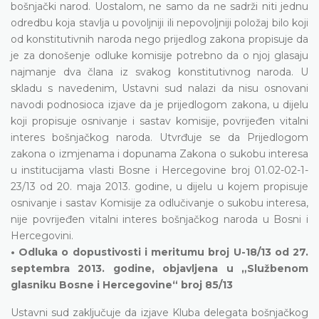
bošnjački narod. Uostalom, ne samo da ne sadrži niti jednu
odredbu koja stavlja u povoljniji ili nepovoljniji položaj bilo koji
od konstitutivnih naroda nego prijedlog zakona propisuje da
je za donošenje odluke komisije potrebno da o njoj glasaju
najmanje dva člana iz svakog konstitutivnog naroda. U
skladu s navedenim, Ustavni sud nalazi da nisu osnovani
navodi podnosioca izjave da je prijedlogom zakona, u dijelu
koji propisuje osnivanje i sastav komisije, povrijeđen vitalni
interes bošnjačkog naroda. Utvrđuje se da Prijedlogom
zakona o izmjenama i dopunama Zakona o sukobu interesa
u institucijama vlasti Bosne i Hercegovine broj 01.02-02-1-
23/13 od 20. maja 2013. godine, u dijelu u kojem propisuje
osnivanje i sastav Komisije za odlučivanje o sukobu interesa,
nije povrijeđen vitalni interes bošnjačkog naroda u Bosni i
Hercegovini.
• Odluka o dopustivosti i meritumu broj U-18/13 od 27.
septembra 2013. godine, objavljena u „Službenom
glasniku Bosne i Hercegovine“ broj 85/13
Ustavni sud zaključuje da izjave Kluba delegata bošnjačkog