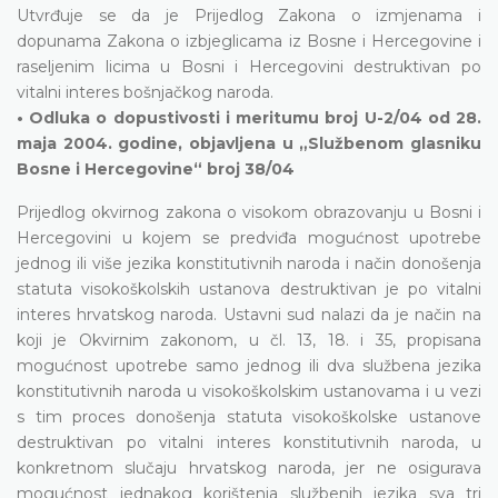
Utvrđuje se da je Prijedlog Zakona o izmjenama i
dopunama Zakona o izbjeglicama iz Bosne i Hercegovine i
raseljenim licima u Bosni i Hercegovini destruktivan po
vitalni interes bošnjačkog naroda.
• Odluka o dopustivosti i meritumu broj U-2/04 od 28.
maja 2004. godine, objavljena u „Službenom glasniku
Bosne i Hercegovine“ broj 38/04
Prijedlog okvirnog zakona o visokom obrazovanju u Bosni i
Hercegovini u kojem se predviđa mogućnost upotrebe
jednog ili više jezika konstitutivnih naroda i način donošenja
statuta visokoškolskih ustanova destruktivan je po vitalni
interes hrvatskog naroda. Ustavni sud nalazi da je način na
koji je Okvirnim zakonom, u čl. 13, 18. i 35, propisana
mogućnost upotrebe samo jednog ili dva službena jezika
konstitutivnih naroda u visokoškolskim ustanovama i u vezi
s tim proces donošenja statuta visokoškolske ustanove
destruktivan po vitalni interes konstitutivnih naroda, u
konkretnom slučaju hrvatskog naroda, jer ne osigurava
mogućnost jednakog korištenja službenih jezika sva tri