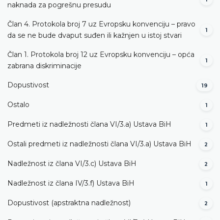
naknada za pogrešnu presudu
Član 4. Protokola broj 7 uz Evropsku konvenciju – pravo
1
da se ne bude dvaput suđen ili kažnjen u istoj stvari
Član 1. Protokola broj 12 uz Evropsku konvenciju – opća
1
zabrana diskriminacije
Dopustivost
19
Ostalo
1
Predmeti iz nadležnosti člana VI/3.а) Ustava BiH
1
Ostali predmeti iz nadležnosti člana VI/3.а) Ustava BiH
2
Nadležnost iz člana VI/3.c) Ustava BiH
2
Nadležnost iz člana IV/3.f) Ustava BiH
1
Dopustivost (apstraktna nadležnost)
2