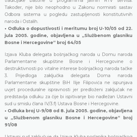
tradicijske baštine u programima javnih RTV servisa.
Također, nije bilo neophodno u Zakonu normirati sastav
Odbora sistema u pogledu zastupljenosti konstitutivnih
naroda i Ostalih.
• Odluka o dopustivosti i meritumu broj U-10/05 od 22.
jula 2005. godine, objavljena u „Službenom glasniku
Bosne i Hercegovine“ broj 64/05
Izjava Kluba delegata bošnjačkog naroda u Domu naroda
Parlamentarne skupštine Bosne i Hercegovine o
destruktivnosti po vitalne interese bošnjačkog naroda tačke
3. Prijedloga zaključka delegata Doma naroda
Parlamentarne skupštine BiH Ilije Filipovića ne ispunjava
uvjet proceduralne ispravnosti jer predloženi zaključak ne
predstavlja odluku za čije bi ispitivanje bio nadležan Ustavni
sud u smislu člana IV/3.f) Ustava Bosne i Hercegovine.
• Odluka broj U-9/08 od 8. jula 2005. godine, objavljena
u „Službenom glasniku Bosne i Hercegovine“ broj
91/08
Ustavni sud zaključuje da Izjava Kluba poslanika bošnjačkog