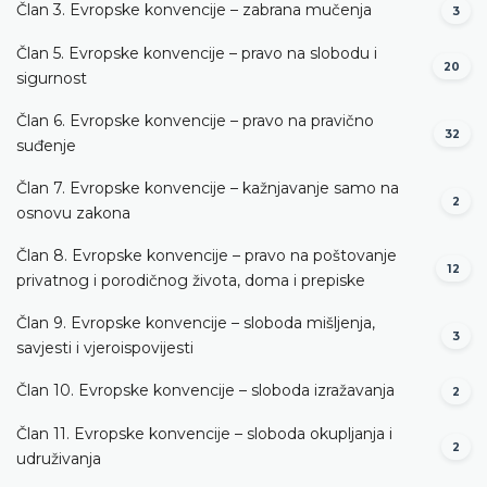
Član 3. Evropske konvencije – zabrana mučenja
3
Član 5. Evropske konvencije – pravo na slobodu i
20
sigurnost
Član 6. Evropske konvencije – pravo na pravično
32
suđenje
Član 7. Evropske konvencije – kažnjavanje samo na
2
osnovu zakona
Član 8. Evropske konvencije – pravo na poštovanje
12
privatnog i porodičnog života, doma i prepiske
Član 9. Evropske konvencije – sloboda mišljenja,
3
savjesti i vjeroispovijesti
Član 10. Evropske konvencije – sloboda izražavanja
2
Član 11. Evropske konvencije – sloboda okupljanja i
2
udruživanja