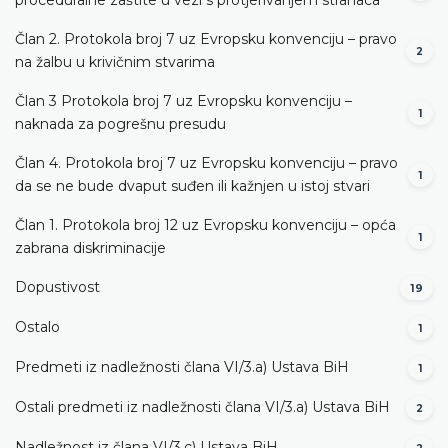
Član 2. Protokola broj 7 uz Evropsku konvenciju – pravo
2
na žalbu u krivičnim stvarima
Član 3 Protokola broj 7 uz Evropsku konvenciju –
1
naknada za pogrešnu presudu
Član 4. Protokola broj 7 uz Evropsku konvenciju – pravo
1
da se ne bude dvaput suđen ili kažnjen u istoj stvari
Član 1. Protokola broj 12 uz Evropsku konvenciju – opća
1
zabrana diskriminacije
Dopustivost
19
Ostalo
1
Predmeti iz nadležnosti člana VI/3.а) Ustava BiH
1
Ostali predmeti iz nadležnosti člana VI/3.а) Ustava BiH
2
Nadležnost iz člana VI/3.c) Ustava BiH