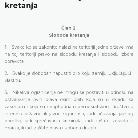
kretanja
Član 2.
Sloboda kretanja
1. Svako ko se zakonito nalazi na teritoriji jedne države ima
na toj teritoriji pravo na slobodu kretanja i slobodu izbora
boravišta.
2. Svako je slobodan napustiti bilo koju zemlju, uključujući i
vlastitu.
3. Nikakva ograničenja ne mogu se postaviti u odnosu na
ostvarivanje ovih prava osim onih koja su u skladu sa
zakonom i koja su neophodna u demokratskom društvu u
interesu državne ili javne sigurnosti, radi očuvanja javnog
poretka, radi sprečavanja kriminala, radi zaštite zdravlja ili
morala, ili radi zaštite prava i sloboda drugih.