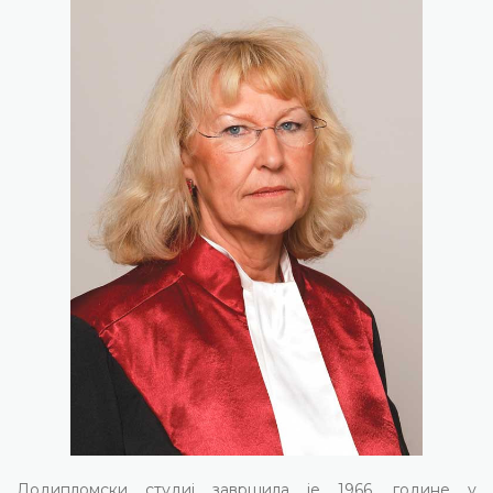
Додипломски студиј завршила је 1966. године у