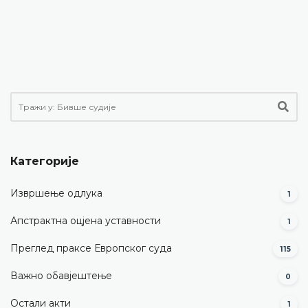
Категорије
Извршење одлука
1
Апстрактна оцјена уставности
1
Преглед праксе Европског суда
115
Важно обавјештење
0
Остали акти
1