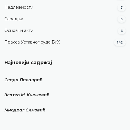
Надлежности
7
Сарадња
6
Основни акти
3
Пракса Уставног суда БиХ
142
Најновији садржај
Сеада Палаврић
Златко М. Кнежевић
Миодраг Симовић