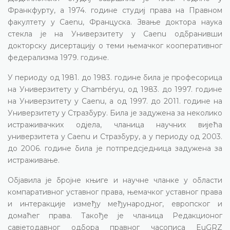
Франкфурту, а 1974. године студиј права на Правном
факултету у Caenu, Француска. Звање доктора наука
стекла је на Универзитету у Caenu одбранивши
докторску дисертацију о теми њемачког кооперативног
федерализма 1979. године.
У периоду од 1981. до 1983. године била је професорица
на Универзитету у Chambéryu, од 1983. до 1997. године
на Универзитету у Caenu, а од 1997. до 2011. године на
Универзитету у Стразбуру. Била је задужена за неколико
истраживачких одјела, чланица научних вијећа
универзитета у Caenu и Стразбуру, а у периоду од 2003.
до 2006. године била је потпредсједница задужена за
истраживање.
Објавила је бројне књиге и научне чланке у области
компаративног уставног права, њемачког уставног права
и интеракције између међународног, европског и
домаћег права. Такође је чланица Редакционог
савјетодавног одбора правног часописа EuGRZ