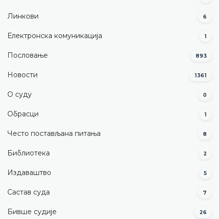
Линкови
6
Електронска комуникација
1
Пословање
893
Новости
1361
О суду
0
Обрасци
1
Често постављана питања
8
Библиотека
2
Издаваштво
5
Састав суда
7
Бивше судије
26