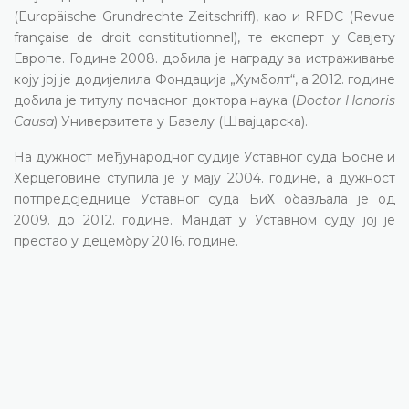
(Europäische Grundrechte Zeitschriff), као и RFDC (Revue
française de droit constitutionnel), те експерт у Савјету
Европе. Године 2008. добила је награду за истраживање
коју јој је додијелила Фондација „Хумболт“, а 2012. године
добила је титулу почасног доктора наука (
Doctor Honoris
Causa
) Универзитета у Базелу (Швајцарска).
На дужност међународног судије Уставног суда Босне и
Херцеговине ступила је у мају 2004. године, а дужност
потпредсједнице Уставног суда БиХ обављала је од
2009. до 2012. године. Мандат у Уставном суду јој је
престао у децембру 2016. године.