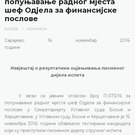
попуњавање радног мјеста
шеф Одјела за финансијске
послове
15.11.2016.
КОНКУРСИ
Сарајево, 1
6
.
новембар
2016.
године
Извјештај о резултатима оцјењивања писменог
дијела испита
У вези са јавним огласом број П-
373
/16 за
попуњавање радног мјеста
шеф Одјела за финансијске
послове
у
Секретаријату Уставног суда
Босне и
Херцеговине, у Уставном суду Босне и Херцеговине је
15
.
новембр
а
2016. године обављено тестирање кандидата
који су приступили писменом дијелу стручног испита.