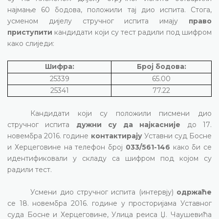
најмање 60 бодова, положили тај дио испита.
Стога,
усменом дијелу стручног испита
имају
право
приступити
кандидати који су тест радили под шифром
како слиједи:
Шифра:
Број бодова:
25339
65.00
25341
77.22
Кандидати који су положили писмени дио
стручног испита
дужни су да најкасније
до 1
7
.
новембра
2016. године
контактирају
Уставни суд Босне
и Херцеговине на телефон број
033/561-146
како би се
идентификовали у складу са шифром под којом су
радили тест.
Усмени дио стручног испита (интервју)
одржаће
се
18
.
новембр
а
2016. године у просторијама Уставног
суда Босне и Херцеговине, Улица реиса Џ. Чаушевића