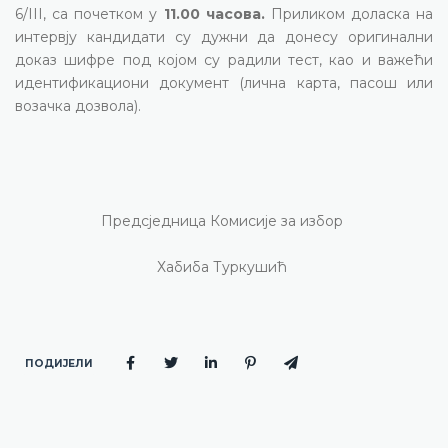
6/III, са почетком у
1
1
.00 часова.
Приликом доласка на
интервју кандидати су дужни да донесу оригинални
доказ шифре под којом су радили тест, као и важећи
идентификациони документ (лична карта, пасош или
возачка дозвола).
Предсједница Комисије за избор
Хабиба Туркушић
ПОДИЈЕЛИ