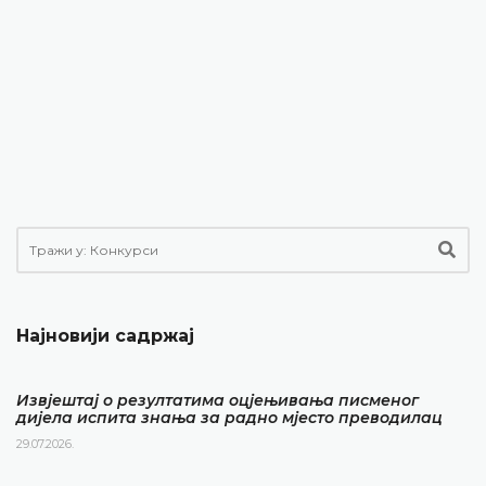
Најновији садржај
Извјештај о резултатима оцјењивања писменог
дијела испита знања за радно мјесто преводилац
29.07.2026.