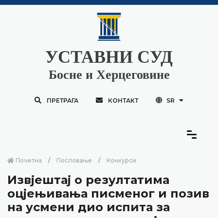
УСТАВНИ СУД
Босне и Херцеговине
ПРЕТРАГА
КОНТАКТ
SR
Почетна
Пословање
Конкурси
Извјештај о резултатима
оцјењивања писменог и позив
на усмени дио испита за