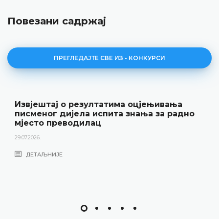
Повезани садржај
ПРЕГЛЕДАЈТЕ СВЕ ИЗ - КОНКУРСИ
Извјештај о резултатима оцјењивања
писменог дијела испита знања за радно
мјесто преводилац
29.07.2026.
ДЕТАЉНИЈЕ