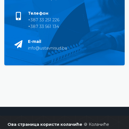
Телефон
+387 33 251 226
+387 33 561 134
E-mail
info@ustavnisud.ba
Уставни суд Босне и Херцеговине
Ова страница користи колачиће
🍪 Колачиће