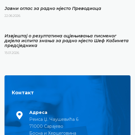
Јавни оглас за радно мјесто Преводиоца
22.06.2026.
Извјештај о резултатима оцјењивања писменог
дијела испита знања за радно мјесто Шеф Кабинета
предсједника
15.01.2026.
Контакт
Адреса
Реиса Џ. Чаушевића 6
71000 Сарајево
Босна и Херцеговина