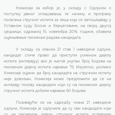
Комисија за избор је, у складу с Одлуком о
поступку јавног оглашавања, те начину и програму
полагања стручног испита за лица која се запошљавају у
Уставном суду Босне и Херцеговине, на својој другој
сједници, одржаној 1
5
.
новембр
а
2016. године, обавила
оцјењивање писмених радова кандидата.
У складу са чланом 21 став 1 наведене одлуке,
кандидат стиче право да приступи усменом дијелу
испита (интервјуу) ако је његов укупан број бодова на
писменом дијелу испита најмање 75.
Изузетно, уколико
Комисија оцјени да број кандидата на стручном испиту
није довољан, Комисија може предложити да се на
интервју позову кандидати који су на писменом дијелу
стручног испита добили најмање 60 бодова.
Позивајући се на одредбу члана 21 наведене
одлуке, Комисија је одлучила да су сви кандидати који
су на писменом дијелу стручног испита остварили