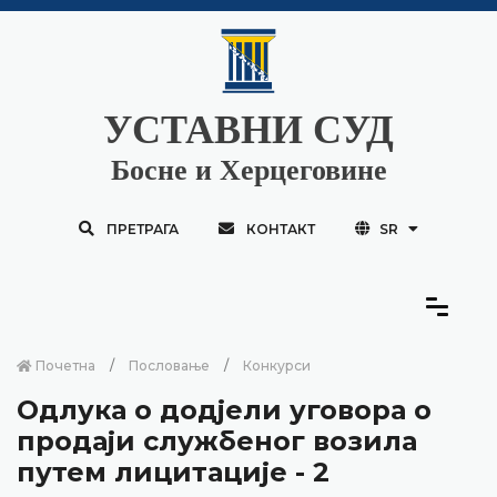
УСТАВНИ СУД
Босне и Херцеговине
ПРЕТРАГА
КОНТАКТ
SR
Почетна
Пословање
Конкурси
Одлука о додјели уговора о
продаји службеног возила
путем лицитације - 2