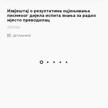
Извјештај о резултатима оцјењивања
писменог дијела испита знања за радно
мјесто преводилац
29.07.2026.
ДЕТАЉНИЈЕ