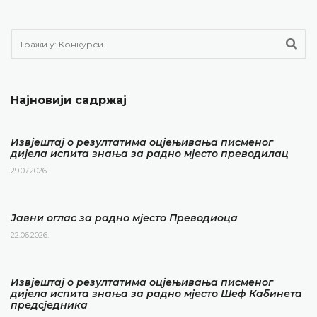
Најновији садржај
Извјештај о резултатима оцјењивања писменог
дијела испита знања за радно мјесто преводилац
29.07.2026.
Јавни оглас за радно мјесто Преводиоца
22.06.2026.
Извјештај о резултатима оцјењивања писменог
дијела испита знања за радно мјесто Шеф Кабинета
предсједника