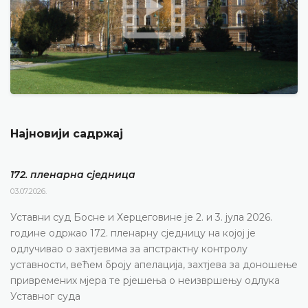
Најновији садржај
172. пленарна сједницa
03.07.2026.
Уставни суд Босне и Херцеговине је 2. и 3. јула 2026.
године одржао 172. пленарну сједницу на којој је
одлучивао о захтјевима за апстрактну контролу
уставности, већем броју апелација, захтјева за доношење
привремених мјера те рјешења о неизвршењу одлука
Уставног суда