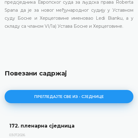
предсједника Европског суда за људска права
Roberta
Spana
да је за новог међународног судију у Уставном
суду Босне и Херцеговине именовао
Ledi Bianku
, а у
складу са чланом
VI
/1а) Устава Босне и Херцеговине.
Повезани садржај
ПРЕГЛЕДАЈТЕ СВЕ ИЗ - СЈЕДНИЦЕ
172. пленарна сједницa
03.07.2026.