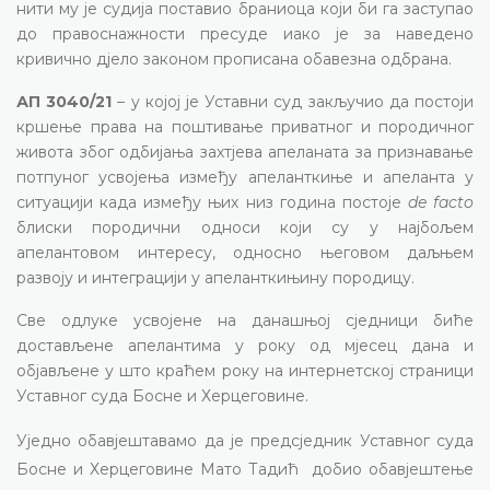
нити му је судија поставио браниоца који би га заступао
до правоснажности пресуде иако је за наведено
кривично дјело законом прописана обавезна одбрана.
АП 3040/21
– у којој је Уставни суд закључио да постоји
кршење права на поштивање приватног и породичног
живота због одбијања захтјева апеланата за признавање
потпуног усвојења између апеланткиње и апеланта у
ситуацији када између њих низ година постоје
de facto
блиски породични односи који су у најбољем
апелантовом интересу, односно његовом даљњем
развоју и интеграцији у апеланткињину породицу.
Све одлуке усвојене на данашњој сједници биће
достављене апелантима у року од мјесец дана и
објављене у што краћем року на интернетској страници
Уставног суда Босне и Херцеговине.
Уједно обавјештавамо да је предсједник Уставног суда
Босне и Херцеговине Мато Тадић
добио обавјештење