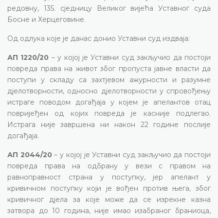
редовну, 135. сједницу Великог вијећа Уставног суда
Босне и Херцеговине.
Од одлука које је данас донио Уставни суд издваја:
АП 1220/20
– у којој је Уставни суд закључио да постоји
повреда права на живот због пропуста јавне власти да
поступи у складу са захтјевом ажурности и разумне
дјелотворности, односно дјелотворности у спровођењу
истраге поводом догађаја у којем је апелантов отац
повријеђен од којих повреда је касније подлегао.
Истрага није завршена ни након 22 године послије
догађаја.
АП 2044/20
– у којој је Уставни суд закључио да постоји
повреда права на одбрану у вези с правом на
равноправност страна у поступку, јер апелант у
кривичном поступку који је вођен против њега, због
кривичног дјела за које може да се изрекне казна
затвора до 10 година, није имао изабраног браниоца,