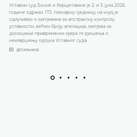
Уставни суд Босне и Херцеговине је 2. и 3. јула 2026.
године одржао 172. пленарну сједницу на којој је
одлучивао о захтјевима за апстрактну контролу
уставности, већем броју апелација, захтјева за
доношење привремених мјера те рјешења о
неизвршењу одлука Уставног суда
ДЕТАЉНИЈЕ