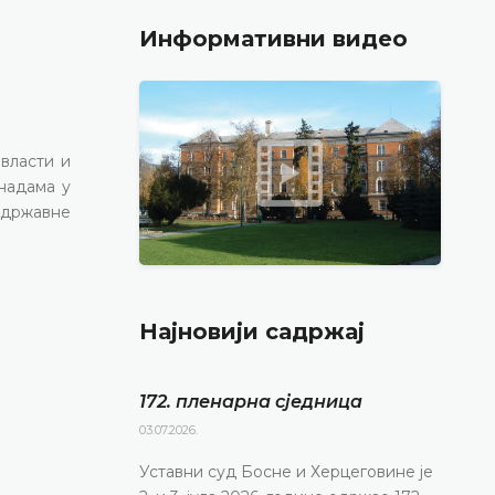
Информативни видео
власти и
кнадама у
а државне
Најновији садржај
172. пленарна сједницa
03.07.2026.
Уставни суд Босне и Херцеговине је