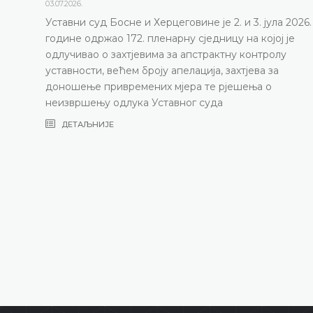
03.07.2026.
Уставни суд Босне и Херцеговине је 2. и 3. јула 2026.
године одржао 172. пленарну сједницу на којој је
одлучивао о захтјевима за апстрактну контролу
уставности, већем броју апелација, захтјева за
доношење привремених мјера те рјешења о
неизвршењу одлука Уставног суда
ДЕТАЉНИЈЕ