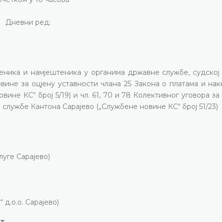
Дневни ред:
еника и намјештеника у органима државне службе, судској 
вине за оцјену уставности члана 25 Закона о платама и на
вине КС“ број 5/19) и чл. 61, 70 и 78 Колективног уговора з
службе Кантона Сарајево („Службене новине КС“ број 51/23)
луге Сарајево)
 д.о.о. Сарајево)
ст