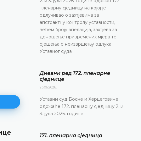
2. и 3. јула 2026. године одржао 172.
пленарну сједницу на којој је
одлучивао о захтјевима за
апстрактну контролу уставности,
већем броју апелација, захтјева за
доношење привремених мјера те
рјешења о неизвршењу одлука
Уставног суда
Дневни ред 172. пленарне
сједнице
23.06.2026.
Уставни суд Босне и Херцеговине
одржаће 172. пленарну сједницу 2. и
3. јула 2026. године
ице
171. пленарна сједницa
171. пленарна сједницa