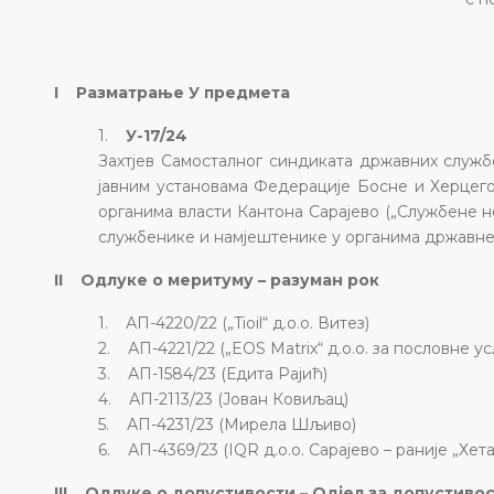
I Разматрање У предмета
1.
У-17/24
Захтјев Самосталног синдиката државних служб
јавним установама Федерације Босне и Херцего
органима власти Кантона Сарајево („Службене но
службенике и намјештенике у органима државне 
II Одлуке о меритуму – разуман рок
1. АП-4220/22 („Tioil“ д.о.о. Витез)
2. АП-4221/22 („EOS Matrix“ д.о.о. за пословне ус
3. АП-1584/23 (Едита Рајић)
4. АП-2113/23 (Јован Ковиљац)
5. АП-4231/23 (Мирела Шљиво)
6. АП-4369/23 (IQR д.о.о. Сарајево – раније „Хета“
III Одлуке о допустивости – Одјел за допустиво