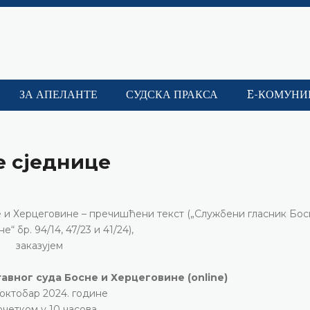
ЗА АПЕЛАНТЕ
СУДСКА ПРАКСА
E-КОМУНИ
е сједнице
не и Херцеговине – пречишћени текст („Службени гласник Бос
“ бр. 94/14, 47/23 и 41/24),
заказујем
тавног суда Босне и Херцеговине (online)
. октобар 2024. године
очетком у 10 часова