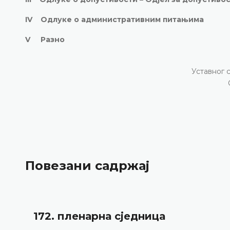
IV Одлуке о административним питањима
V Разно
Уставног 
Повезани садржај
172. пленарна сједницa