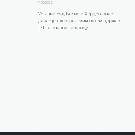
11.06.2026.
11.06.2026.
Уставни суд Босне и Херцеговине данас је
Уставни суд Босне и Херцеговине
електронским путем одржао 171. пленарну сј
данас је електронским путем одржао
ДЕТАЉНИЈЕ
171. пленарну сједницу