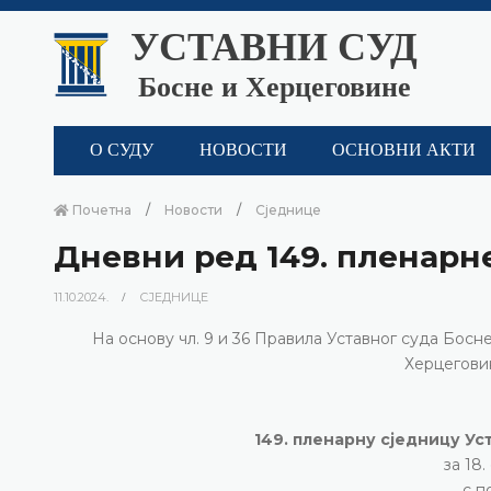
УСТАВНИ СУД
Босне и Херцеговине
О СУДУ
НОВОСТИ
ОСНОВНИ АКТИ
Почетна
Новости
Сједнице
Дневни ред 149. пленарн
11.10.2024.
СЈЕДНИЦЕ
На основу чл. 9 и 36 Правила Уставног суда Бос
Херцеговине
149. пленарну сједницу Ус
за 18
с п