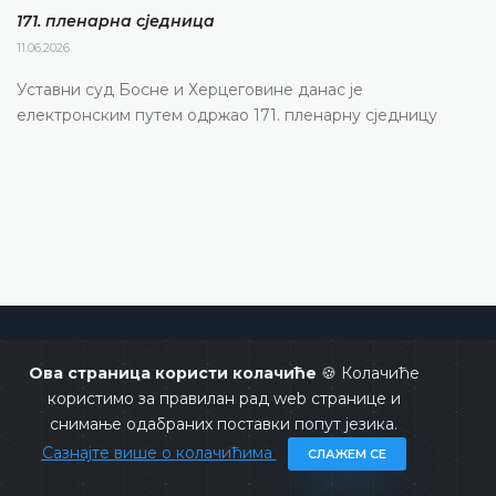
171. пленарна сједницa
11.06.2026.
Уставни суд Босне и Херцеговине данас је
електронским путем одржао 171. пленарну сједницу
Уставни суд Босне и Херцеговине
Ова страница користи колачиће
🍪 Колачиће
користимо за правилан рад web странице и
снимање одабраних поставки попут језика.
Сазнајте више о колачићима
СЛАЖЕМ СЕ
Copyrights @ 2026
Уставни суд БиХ
Сва права задржана.