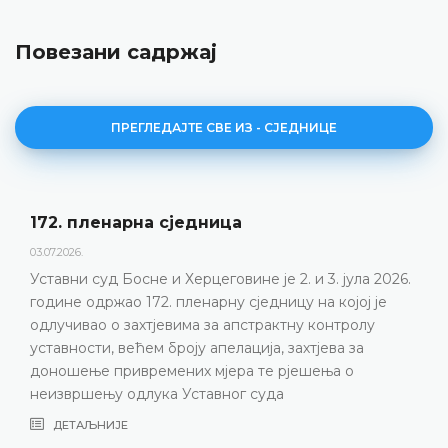
Повезани садржај
ПРЕГЛЕДАЈТЕ СВЕ ИЗ - СЈЕДНИЦЕ
172. пленарна сједницa
03.07.2026.
Уставни суд Босне и Херцеговине је 2. и 3. јула 2026.
године одржао 172. пленарну сједницу на којој је
одлучивао о захтјевима за апстрактну контролу
уставности, већем броју апелација, захтјева за
доношење привремених мјера те рјешења о
неизвршењу одлука Уставног суда
ДЕТАЉНИЈЕ