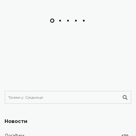
Новости
Догађаји
470