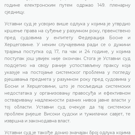
године електронским путем одржао 149. пленарну
сједницу.
Уставни суд је усвојио више одлука у којима је утврдио
кршење права на суђење у разумном року, првенствено
пред судовима у ентитету Федерација Босне и
Херцеговине. У неким случајевима ради се о дужини
трајања поступка од 17, па чак и 24 године, у којима
поступак још увијек није окончан. Стога је Уставни суд
подсјетио на своју раније успостављену праксу која
указује на постојање системског проблема у погледу
рјешавања предмета у разумном року пред судовима у
Босни и Херцеговини, што је посљедица системских
недостатака у организовању правосуђа и ефективном
остваривању надлежности разних нивоа јавне власти у
тој области. Уставни суд очекује да тај системски
проблем ријеше Високи судски и тужилачки савјет, те
извршна и законодавна власт.
Уставни суд је такође донио значајан број одлука којима