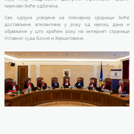
лијекови биће одбачена.
Све одлуке усвојене на пленарној сједници биће
достављене апелантима у року од мјесец дана и
објављене у што краћем року на интернет страници
Уставног суда Босне и Херцеговине.