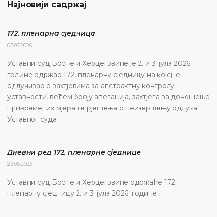
Најновији садржај
172. пленарна сједницa
03.07.2026.
Уставни суд Босне и Херцеговине је 2. и 3. јула 2026.
године одржао 172. пленарну сједницу на којој је
одлучивао о захтјевима за апстрактну контролу
уставности, већем броју апелација, захтјева за доношење
привремених мјера те рјешења о неизвршењу одлука
Уставног суда
Дневни ред 172. пленарне сједнице
23.06.2026.
Уставни суд Босне и Херцеговине одржаће 172.
пленарну сједницу 2. и 3. јула 2026. године