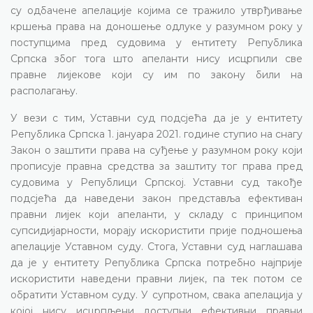
су одбачене апелације којима се тражило утврђивање
кршења права на доношење одлуке у разумном року у
поступцима пред судовима у ентитету Република
Српска због тога што апеланти нису исцрпили све
правне лијекове који су им по закону били на
располагању.
У вези с тим, Уставни суд подсјећа да је у ентитету
Република Српска 1. јануара 2021. године ступио на снагу
Закон о заштити права на суђење у разумном року који
прописује правна средства за заштиту тог права пред
судовима у Републици Српској. Уставни суд такође
подсјећа да наведени закон представља ефективан
правни лијек који апеланти, у складу с принципом
супсидијарности, морају искористити прије подношења
апелације Уставном суду. Стога, Уставни суд наглашава
да је у ентитету Република Српска потребно најприје
искористити наведени правни лијек, па тек потом се
обратити Уставном суду. У супротном, свака апелација у
којој нису исцрпљени доступни ефективни правни