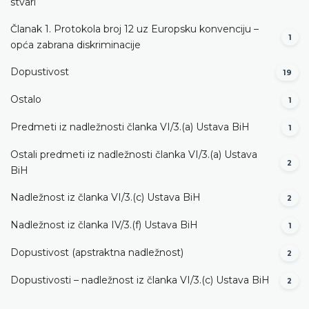
stvari
Članak 1. Protokola broj 12 uz Europsku konvenciju –
1
opća zabrana diskriminacije
Dopustivost
19
Ostalo
1
Predmeti iz nadležnosti članka VI/3.(a) Ustava BiH
1
Ostali predmeti iz nadležnosti članka VI/3.(a) Ustava
2
BiH
Nadležnost iz članka VI/3.(c) Ustava BiH
2
Nadležnost iz članka IV/3.(f) Ustava BiH
1
Dopustivost (apstraktna nadležnost)
2
Dopustivosti – nadležnost iz članka VI/3.(c) Ustava BiH
2