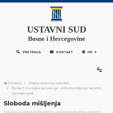
USTAVNI SUD
Bosne i Hercegovine
PRETRAGA
KONTAKT
HR
Početna
Praksa Ustavnog suda BiH
Članak 9. Europske konvencije – sloboda mišljenja, savjesti i
vjeroispovijedi
Sloboda mišljenja
ČLANAK 9. EUROPSKE KONVENCIJE – SLOBODA MIŠLJENJA, SAVJESTI I