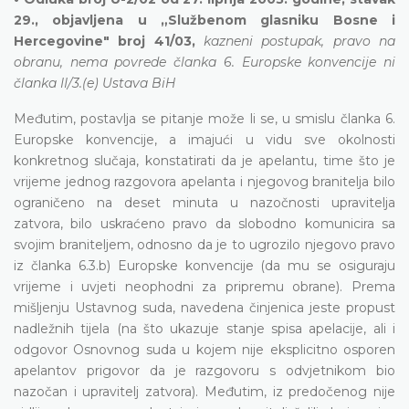
29., objavljena u „Službenom glasniku Bosne i
Hercegovine" broj 41/03,
kazneni postupak, pravo na
obranu, nema povrede članka 6. Europske konvencije ni
članka II/3.(e) Ustava BiH
Međutim, postavlja se pitanje može li se, u smislu članka 6.
Europske konvencije, a imajući u vidu sve okolnosti
konkretnog slučaja, konstatirati da je apelantu, time što je
vrijeme jednog razgovora apelanta i njegovog branitelja bilo
ograničeno na deset minuta u nazočnosti upravitelja
zatvora, bilo uskraćeno pravo da slobodno komunicira sa
svojim braniteljem, odnosno da je to ugrozilo njegovo pravo
iz članka 6.3.b) Europske konvencije (da mu se osiguraju
vrijeme i uvjeti neophodni za pripremu obrane). Prema
mišljenju Ustavnog suda, navedena činjenica jeste propust
nadležnih tijela (na što ukazuje stanje spisa apelacije, ali i
odgovor Osnovnog suda u kojem nije eksplicitno osporen
apelantov prigovor da je razgovoru s odvjetnikom bio
nazočan i upravitelj zatvora). Međutim, iz predočenog nije