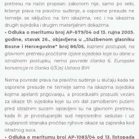
pretresu na način propisan zakonom nije, samo po sebi,
kršenje prava na pravično suđenje, a osporene presude ne
temelje se isključivo na tim iskazima, već i na iskazima
drugih svjedoka i drugim materijalnim dokazima.
• Odluka o meritumu broj AP-679/04 od 13. rujna 2005.
godine, stavak 26., objavljena u „Službenom glasniku
Bosne i Hercegovine" broj 86/05,
kazneni postupak, na
glavnom pretresu pročitane izjave svjedoka koje su dane u
istražnom postupku, nema povrede članka 6. Europske
konvencije ni članka II/3.(e) Ustava BiH
Nema povrede prava na pravično suđenje u slučaju kada se
osporene presude ne temelje samo na iskazima svjedoka
kojima apelanti prigovaraju, a proceduralni propusti vezani
za iskaze tih svjedoka koje su oni dali zamolbenim putem
pred istražnim sucem ispravljeni su na glavnom pretresu,
kada ih je prvostupanjski sud neposredno saslušao i uz
suglasnost stranaka pročitao njihove iskaze sa zapisnika kod
istražnog suca.
• Odluka o meritumu broj AP-1083/04 od 13. listopada