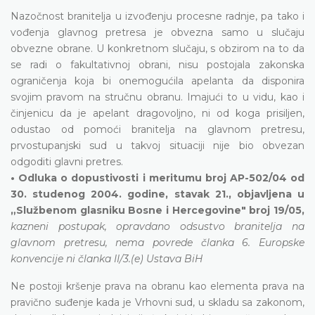
Nazočnost branitelja u izvođenju procesne radnje, pa tako i
vođenja glavnog pretresa je obvezna samo u slučaju
obvezne obrane. U konkretnom slučaju, s obzirom na to da
se radi o fakultativnoj obrani, nisu postojala zakonska
ograničenja koja bi onemogućila apelanta da disponira
svojim pravom na stručnu obranu. Imajući to u vidu, kao i
činjenicu da je apelant dragovoljno, ni od koga prisiljen,
odustao od pomoći branitelja na glavnom pretresu,
prvostupanjski sud u takvoj situaciji nije bio obvezan
odgoditi glavni pretres.
• Odluka o dopustivosti i meritumu broj AP-502/04 od
30. studenog 2004. godine, stavak 21., objavljena u
„Službenom glasniku Bosne i Hercegovine" broj 19/05,
kazneni postupak, opravdano odsustvo branitelja na
glavnom pretresu, nema povrede članka 6. Europske
konvencije ni članka II/3.(e) Ustava BiH
Ne postoji kršenje prava na obranu kao elementa prava na
pravično suđenje kada je Vrhovni sud, u skladu sa zakonom,