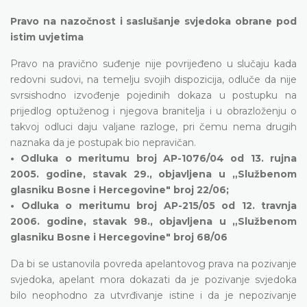
Pravo na nazočnost i saslušanje svjedoka obrane pod
istim uvjetima
Pravo na pravično suđenje nije povrijeđeno u slučaju kada
redovni sudovi, na temelju svojih dispozicija, odluče da nije
svrsishodno izvođenje pojedinih dokaza u postupku na
prijedlog optuženog i njegova branitelja i u obrazloženju o
takvoj odluci daju valjane razloge, pri čemu nema drugih
naznaka da je postupak bio nepravičan.
• Odluka o meritumu broj AP-1076/04 od 13. rujna
2005. godine, stavak 29., objavljena u „Službenom
glasniku Bosne i Hercegovine" broj 22/06;
• Odluka o meritumu broj AP-215/05 od 12. travnja
2006. godine, stavak 98., objavljena u „Službenom
glasniku Bosne i Hercegovine" broj 68/06
Da bi se ustanovila povreda apelantovog prava na pozivanje
svjedoka, apelant mora dokazati da je pozivanje svjedoka
bilo neophodno za utvrđivanje istine i da je nepozivanje