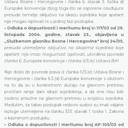
Ustava Bosne i Hercegovine i članka 6. stavak 3. točka d)
Europske konvencije zbog toga što se osporene osuđujuće
presude temelje isključivo na iskazu svjedoka koje apelant
nije mogao ispitivati ni u jednoj fazi postupka.
• Odluka o dopustivosti i meritumu broj U-117/03 od 29.
listopada 2004. godine, stavak 23., objavljena u
„Službenom glasniku Bosne i Hercegovine" broj 24/05,
presuda utemeljena isključivo na iskazima svjedoka koje
apelant nije imao mogućnost ispitivati, utvrđena povreda
članka 6. Europske konvencije i članka II/3.(e) Ustava BiH
Nije došlo do povrede prava iz članka II/3.(e) Ustava Bosne i
Hercegovine i članka 6.3.(d) Europske konvencije s obzirom
na to da su u konkretnom slučaju na glavnom pretresu
pročitani ranije dani iskazi svjedokinja, a da one nisu bile
osobno prisutne na glavnom pretresu u svojstvu svjedoka.
Međutim, za takav postupak redovni sudovi su imali valjane
razloge utemeljene na članku 333. stavak 1. točka 1. Zakona
o kaznenom postupku.
• Odluka o dopustivosti i meritumu broj AP-105/03 od