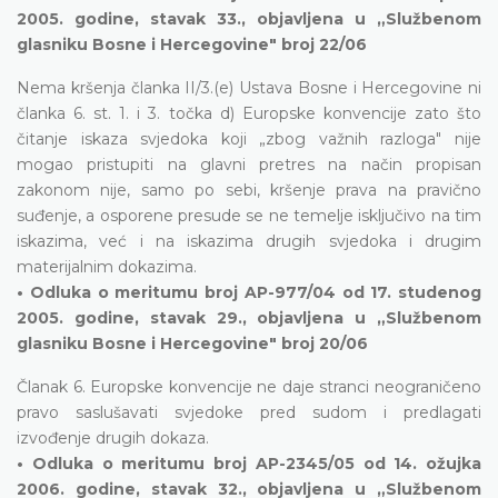
2005. godine, stavak 33., objavljena u „Službenom
glasniku Bosne i Hercegovine" broj 22/06
Nema kršenja članka II/3.(e) Ustava Bosne i Hercegovine ni
članka 6. st. 1. i 3. točka d) Europske konvencije zato što
čitanje iskaza svjedoka koji „zbog važnih razloga" nije
mogao pristupiti na glavni pretres na način propisan
zakonom nije, samo po sebi, kršenje prava na pravično
suđenje, a osporene presude se ne temelje isključivo na tim
iskazima, već i na iskazima drugih svjedoka i drugim
materijalnim dokazima.
• Odluka o meritumu broj AP-977/04 od 17. studenog
2005. godine, stavak 29., objavljena u „Službenom
glasniku Bosne i Hercegovine" broj 20/06
Članak 6. Europske konvencije ne daje stranci neograničeno
pravo saslušavati svjedoke pred sudom i predlagati
izvođenje drugih dokaza.
• Odluka o meritumu broj AP-2345/05 od 14. ožujka
2006. godine, stavak 32., objavljena u „Službenom