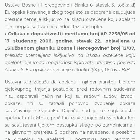
Ustava Bosne i Hercegovine i članka 6. stavak 3. točka d)
Europske konvencije zbog toga što se osporene osuđujuće
presude temelje isključivo na iskazu oštećene koju apelant
nije mogao ispitivati ni u jednoj fazi postupka.
• Odluka o dopustivosti i meritumu broj AP-2238/05 od
17. studenog 2006. godine, stavak 22., objavljena u
„Službenom glasniku Bosne i Hercegovine" broj 12/07,
presuda utemeljena isključivo na iskazu oštećene koju
apelant nije imao mogućnost ispitivati, utvrđena povreda
članka 6. Europske konvencije i članka II/3.(e) Ustava BiH
Ustavni sud zapaža da apelanti i njihovi branitelji tijekom
cjelokupnog trajanja postupka pred redovnim sudovima
nisu osporavali način na koji su redovni sudovi izvodili
dokaze, niti su zatražili ponovno izvođenje dokaza
saslušavanjem svjedoka. Dapače, sud je, uz suglasnost i
apelanata i tužitelja, pročitao izjave pojedinih svjedoka koji
su saslušavani tijekom postupka-istrage po zamolnicama i
na glavnom pretresu. S obzirom na navedeno, a posebno
na činjenicu da apelanti u postupku pred redovnim