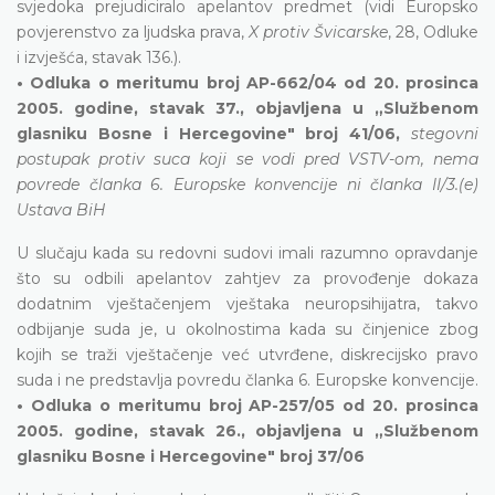
svjedoka prejudiciralo apelantov predmet (vidi Europsko
povjerenstvo za ljudska prava,
X protiv Švicarske
, 28, Odluke
i izvješća, stavak 136.).
• Odluka o meritumu broj AP-662/04 od 20. prosinca
2005. godine, stavak 37., objavljena u „Službenom
glasniku Bosne i Hercegovine" broj 41/06,
stegovni
postupak protiv suca koji se vodi pred VSTV-om, nema
povrede članka 6. Europske konvencije ni članka II/3.(e)
Ustava BiH
U slučaju kada su redovni sudovi imali razumno opravdanje
što su odbili apelantov zahtjev za provođenje dokaza
dodatnim vještačenjem vještaka neuropsihijatra, takvo
odbijanje suda je, u okolnostima kada su činjenice zbog
kojih se traži vještačenje već utvrđene, diskrecijsko pravo
suda i ne predstavlja povredu članka 6. Europske konvencije.
• Odluka o meritumu broj AP-257/05 od 20. prosinca
2005. godine, stavak 26., objavljena u „Službenom
glasniku Bosne i Hercegovine" broj 37/06