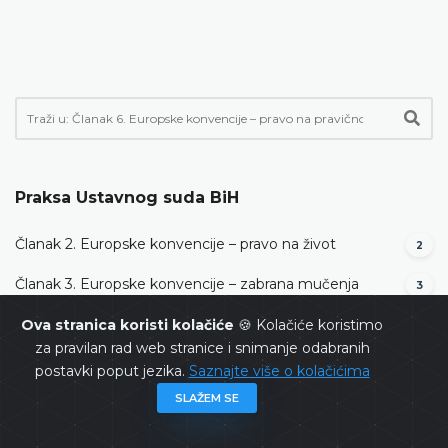
Praksa Ustavnog suda BiH
Članak 2. Europske konvencije – pravo na život
2
Članak 3. Europske konvencije – zabrana mučenja
3
Članak 5. Europske konvencije – pravo na slobodu i
Ova stranica koristi kolačiće
🍪 Kolačiće koristimo
20
sigurnost
za pravilan rad web stranice i snimanje odabranih
postavki poput jezika.
Saznajte više o kolačićima
Članak 6. Europske konvencije – pravo na pravično
SLAŽEM SE
32
suđenje
Članak 7. Europske konvencije – kažnjavanje samo na