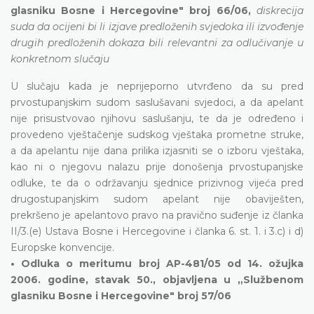
glasniku Bosne i Hercegovine" broj 66/06,
diskrecija
suda da ocijeni bi li izjave predloženih svjedoka ili izvođenje
drugih predloženih dokaza bili relevantni za odlučivanje u
konkretnom slučaju
U slučaju kada je neprijeporno utvrđeno da su pred
prvostupanjskim sudom saslušavani svjedoci, a da apelant
nije prisustvovao njihovu saslušanju, te da je određeno i
provedeno vještačenje sudskog vještaka prometne struke,
a da apelantu nije dana prilika izjasniti se o izboru vještaka,
kao ni o njegovu nalazu prije donošenja prvostupanjske
odluke, te da o održavanju sjednice prizivnog vijeća pred
drugostupanjskim sudom apelant nije obaviješten,
prekršeno je apelantovo pravo na pravično suđenje iz članka
II/3.(e) Ustava Bosne i Hercegovine i članka 6. st. 1. i 3.c) i d)
Europske konvencije.
• Odluka o meritumu broj AP-481/05 od 14. ožujka
2006. godine, stavak 50., objavljena u „Službenom
glasniku Bosne i Hercegovine" broj 57/06