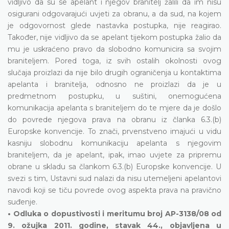
vidljivo da su se apelant i njegov branitelj žalili da im nisu
osigurani odgovarajući uvjeti za obranu, a da sud, na kojem
je odgovornost glede nastavka postupka, nije reagirao.
Također, nije vidljivo da se apelant tijekom postupka žalio da
mu je uskraćeno pravo da slobodno komunicira sa svojim
braniteljem. Pored toga, iz svih ostalih okolnosti ovog
slučaja proizlazi da nije bilo drugih ograničenja u kontaktima
apelanta i branitelja, odnosno ne proizlazi da je u
predmetnom postupku, u suštini, onemogućena
komunikacija apelanta s braniteljem do te mjere da je došlo
do povrede njegova prava na obranu iz članka 6.3.(b)
Europske konvencije. To znači, prvenstveno imajući u vidu
kasniju slobodnu komunikaciju apelanta s njegovim
braniteljem, da je apelant, ipak, imao uvjete za pripremu
obrane u skladu sa člankom 6.3.(b) Europske konvencije. U
svezi s tim, Ustavni sud nalazi da nisu utemeljeni apelantovi
navodi koji se tiču povrede ovog aspekta prava na pravično
suđenje.
• Odluka o dopustivosti i meritumu broj AP-3138/08 od
9. ožujka 2011. godine, stavak 44., objavljena u