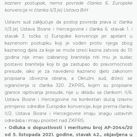
kazneni postupak, nema povrede članka 6. Europske
konvencije ni članka II/3.(e) Ustava BiH
Ustavni sud zaključuje da postoji povreda prava iz članka
II/3.(e) Ustava Bosne i Hercegovine i članka 6. stavak 1. i
stavak 3. točka c) Europske konvencije jer apelant u
kaznenom postupku koji je vođen protiv njega zbog
kaznenog djela za koje se može izreći kazna zatvora do 10
godina nije imao izabranog branitelja niti mu je sudac
postavio branitelja koji bi ga zastupao do pravomoćnosti
presude, iako je za navedeno kazneno djelo zakonom
propisana obvezna obrana, a Okružni sud, držeći se
ograničenja iz članka 320. ZKPRS, kojim su propisane
granice ispitivanja presude, nije u skladu sa člankom II/6.
Ustava Bosne i Hercegovine na konkretan slučaj izravno
primijenio odredbe Europske konvencije, koje prema članku
II/2. Ustava Bosne i Hercegovine imaju snagu ustavnih
odredaba i imaju prioritet nad ZKPRS.
• Odluka o dopustivosti i meritumu broj AP-2044/20
od 5. listopada 2021. godine, stavak 42., objavljena u