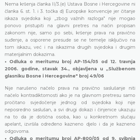
Nema kršenja članka II/3.(e) Ustava Bosne i Hercegovine ni
članka 6. st. 1. i 3. točka d) Europske konvencije jer čitanje
iskaza svjedoka koji „zbog važnih razloga" nije mogao
ponovo pristupiti na glavni pretres na način propisan
zakonom nije, samo po sebi, kršenje prava na pravično
suđenje, a osporene presude se ne temelje isključivo na
tom iskazu, već i na iskazima drugih svjedoka i drugim
materijalnim dokazima.
• Odluka o meritumu broj AP-154/05 od 12. travnja
2006. godine, stavak 34., objavljena u „Službenom
glasniku Bosne i Hercegovine" broj 49/06
Nije narušeno načelo prava na pravično saslušanje niti
načelo kontradiktornosti ako je na glavnom pretresu samo
pročitano svjedočenje jednog od svjedoka koji nije
neposredno saslušan, a svi drugi dokazi i činjenice ukazuju
na to da je dotična osoba, kao u konkretnom slučaju
apelant, izvršila određeno kazneno djelo i da je kazneno
odgovorna.
• Odluka o meritumu broj AP-800/05 od 9. svibnja