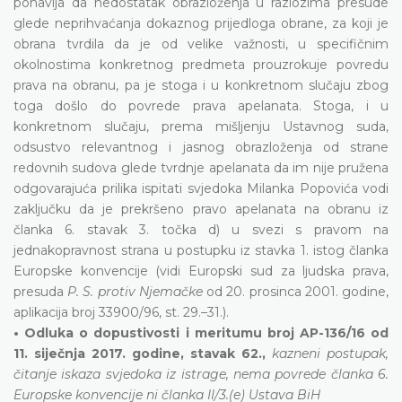
ponavlja da nedostatak obrazloženja u razlozima presude
glede neprihvaćanja dokaznog prijedloga obrane, za koji je
obrana tvrdila da je od velike važnosti, u specifičnim
okolnostima konkretnog predmeta prouzrokuje povredu
prava na obranu, pa je stoga i u konkretnom slučaju zbog
toga došlo do povrede prava apelanata. Stoga, i u
konkretnom slučaju, prema mišljenju Ustavnog suda,
odsustvo relevantnog i jasnog obrazloženja od strane
redovnih sudova glede tvrdnje apelanata da im nije pružena
odgovarajuća prilika ispitati svjedoka Milanka Popovića vodi
zaključku da je prekršeno pravo apelanata na obranu iz
članka 6. stavak 3. točka d) u svezi s pravom na
jednakopravnost strana u postupku iz stavka 1. istog članka
Europske konvencije (vidi Europski sud za ljudska prava,
presuda
P. S. protiv Njemačke
od 20. prosinca 2001. godine,
aplikacija broj 33900/96, st. 29.–31.).
• Odluka o dopustivosti i meritumu broj AP-136/16 od
11. siječnja 2017. godine, stavak 62.,
kazneni postupak,
čitanje iskaza svjedoka iz istrage, nema povrede članka 6.
Europske konvencije ni članka II/3.(e) Ustava BiH