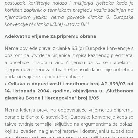
postupak, korištenje nalaza i mišljenja vještaka kada je
korišten zapisnik o tehničkom pregledu vozila sačinjen na
njemačkom jeziku, nema povrede članka 6. Europske
konvencije ni članka II/3.(e) Ustava BiH
Adekvatno vrijeme za pripremu obrane
Nema povrede prava iz članka 6.3.(b) Europske konvencije s
obzirom na utvrđene činjenice iz spisa kaznenog predmeta,
a posebice imajući u vidu činjenicu da su se i apelant i
njegov novoimenovani branitelj izjasnili da im nije potrebno
dodatno vrijeme za pripremu obrane.
• Odluka o dopustivosti i meritumu broj AP-639/03 od
14. listopada 2004. godine, objavljena u „Službenom
glasniku Bosne i Hercegovine" broj 8/05
Nema kršenja prava na odgovarajuće vrijeme za pripremu
obrane iz članka 6. stavak 3.b) Europske konvencije kada se
takve tvrdnje temelje isključivo na argumentima da dokazi
koji su izvedeni na glavnoj raspravi i dostavljeni u sudski spis