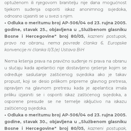
optuženom ili njegovom branitelju nije dana mogućnost
tijekom suđenja osporiti iskaz anonimnog svjedoka,
odnosno izjasniti se u svezi s njim.
• Odluka o meritumu broj AP-506/04 od 23. rujna 2005.
godine, stavak 25., objavljena u „Službenom glasniku
Bosne i Hercegovine" broj 80/05,
kazneni postupak,
pravo na obranu, nema povrede članka 6. Europske
konvencije ni članka II/3.(e) Ustava BiH
Nema kršenja prava na pravično suđenje ni prava na obranu
u slučaju kada apelantici nije dostavljeno rješenje kojim se
određuje saslušanje zaštićenog svjedoka ako je takav
propust, koji se desio prilikom pripreme glavnog pretresa,
ispravljen na glavnom pretresu kada je apelantica imala
priliku izjasniti se i osporiti iskaz zaštićenog svjedoka, a
osporene presude se ne temelje isključivo na iskazu
zaštićenog svjedoka.
• Odluka o meritumu broj AP-506/04 od 23. rujna 2005.
godine, stavak 30., objavljena u „Službenom glasniku
Bosne i Hercegovine" broj 80/05,
kazneni postupak,