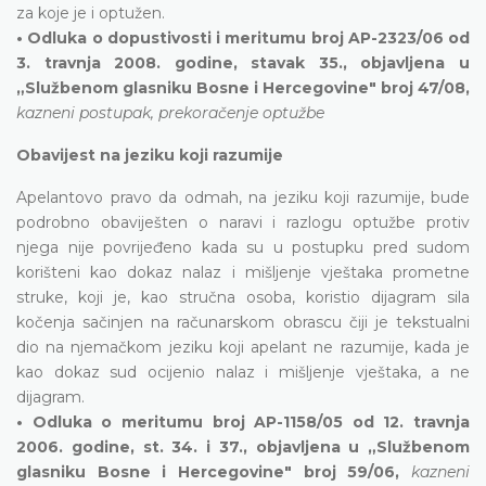
za koje je i optužen.
• Odluka o dopustivosti i meritumu broj AP-2323/06 od
3. travnja 2008. godine, stavak 35., objavljena u
„Službenom glasniku Bosne i Hercegovine" broj 47/08,
kazneni postupak, prekoračenje optužbe
Obavijest na jeziku koji razumije
Apelantovo pravo da odmah, na jeziku koji razumije, bude
podrobno obaviješten o naravi i razlogu optužbe protiv
njega nije povrijeđeno kada su u postupku pred sudom
korišteni kao dokaz nalaz i mišljenje vještaka prometne
struke, koji je, kao stručna osoba, koristio dijagram sila
kočenja sačinjen na računarskom obrascu čiji je tekstualni
dio na njemačkom jeziku koji apelant ne razumije, kada je
kao dokaz sud ocijenio nalaz i mišljenje vještaka, a ne
dijagram.
• Odluka o meritumu broj AP-1158/05 od 12. travnja
2006. godine, st. 34. i 37., objavljena u „Službenom
glasniku Bosne i Hercegovine" broj 59/06,
kazneni