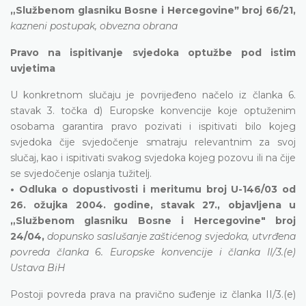
„Službenom glasniku Bosne i Hercegovineˮ broj 66/21,
kazneni postupak, obvezna obrana
Pravo na ispitivanje svjedoka optužbe pod istim
uvjetima
U konkretnom slučaju je povrijeđeno načelo iz članka 6.
stavak 3. točka d) Europske konvencije koje optuženim
osobama garantira pravo pozivati i ispitivati bilo kojeg
svjedoka čije svjedočenje smatraju relevantnim za svoj
slučaj, kao i ispitivati svakog svjedoka kojeg pozovu ili na čije
se svjedočenje oslanja tužitelj.
• Odluka o dopustivosti i meritumu broj U-146/03 od
26. ožujka 2004. godine, stavak 27., objavljena u
„Službenom glasniku Bosne i Hercegovine" broj
24/04,
dopunsko saslušanje zaštićenog svjedoka, utvrđena
povreda članka 6. Europske konvencije i članka II/3.(e)
Ustava BiH
Postoji povreda prava na pravično suđenje iz članka II/3.(e)