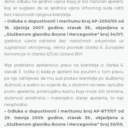
donio odluku na sjednici vijeća kojoj je bio nazočan apelant,
koji se suglasio da se sjednica vijeća Vrhovnog suda održi
bez nazočnosti njegova branitelja.
• Odluka o dopustivosti i meritumu broj AP-2050/05 od
16. siječnja 2007. godine, stavak 38., objavljena u
„Službenom glasniku Bosne i Hercegovine" broj 34/07,
sjednica vijeća održana bez nazočnosti odvjetnika uz
suglasnost okrivljenog, nema povrede članka 6. Europske
konvencije ni članka II/3.(e) Ustava BiH
Nije prekršeno apelantovo pravo na branitelja iz članka 6.
stavak 3. točka c) kada je apelant bio poučen o tom pravu,
pa nije zahtijevao da mu sud postavi branitelja po službenoj
dužnosti, a sudovi su ocijenili da, s obzirom na narav optužbe
protiv apelanta, potencijalnu kaznu koja može biti izrečena,
složenost predmeta i materijalno stanje apelanta, to nije
neophodno.
• Odluka o dopustivosti i meritumu broj AP-877/07 od
29. travnja 2009. godine, stavak 36., objavljena u
„Službenom glasniku Bosne i Hercegovine" broj 50/09,