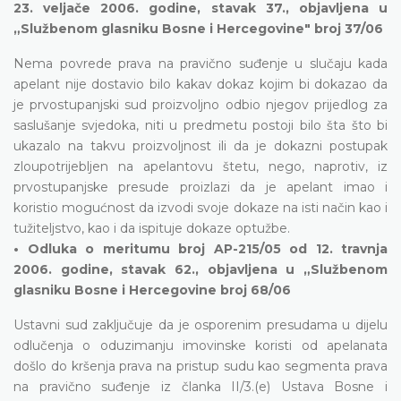
23. veljače 2006. godine, stavak 37., objavljena u
„Službenom glasniku Bosne i Hercegovine" broj 37/06
Nema povrede prava na pravično suđenje u slučaju kada
apelant nije dostavio bilo kakav dokaz kojim bi dokazao da
je prvostupanjski sud proizvoljno odbio njegov prijedlog za
saslušanje svjedoka, niti u predmetu postoji bilo šta što bi
ukazalo na takvu proizvoljnost ili da je dokazni postupak
zloupotrijebljen na apelantovu štetu, nego, naprotiv, iz
prvostupanjske presude proizlazi da je apelant imao i
koristio mogućnost da izvodi svoje dokaze na isti način kao i
tužiteljstvo, kao i da ispituje dokaze optužbe.
• Odluka o meritumu broj AP-215/05 od 12. travnja
2006. godine, stavak 62., objavljena u „Službenom
glasniku Bosne i Hercegovine broj 68/06
Ustavni sud zaključuje da je osporenim presudama u dijelu
odlučenja o oduzimanju imovinske koristi od apelanata
došlo do kršenja prava na pristup sudu kao segmenta prava
na pravično suđenje iz članka II/3.(e) Ustava Bosne i