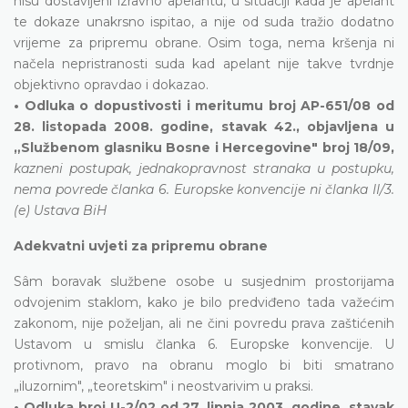
nisu dostavljeni izravno apelantu, u situaciji kada je apelant
te dokaze unakrsno ispitao, a nije od suda tražio dodatno
vrijeme za pripremu obrane. Osim toga, nema kršenja ni
načela nepristranosti suda kad apelant nije takve tvrdnje
objektivno opravdao i dokazao.
• Odluka o dopustivosti i meritumu broj AP-651/08 od
28. listopada 2008. godine, stavak 42., objavljena u
„Službenom glasniku Bosne i Hercegovine" broj 18/09,
kazneni postupak, jednakopravnost stranaka u postupku,
nema povrede članka 6. Europske konvencije ni članka II/3.
(e) Ustava BiH
Adekvatni uvjeti za pripremu obrane
Sâm boravak službene osobe u susjednim prostorijama
odvojenim staklom, kako je bilo predviđeno tada važećim
zakonom, nije poželjan, ali ne čini povredu prava zaštićenih
Ustavom u smislu članka 6. Europske konvencije. U
protivnom, pravo na obranu moglo bi biti smatrano
„iluzornim", „teoretskim" i neostvarivim u praksi.
• Odluka broj U-2/02 od 27. lipnja 2003. godine, stavak