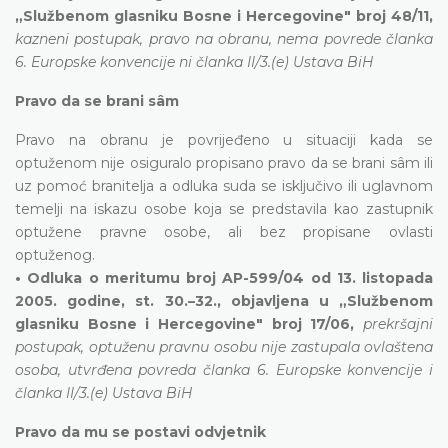
„Službenom glasniku Bosne i Hercegovine" broj 48/11,
kazneni postupak, pravo na obranu, nema povrede članka
6. Europske konvencije ni članka II/3.(e) Ustava BiH
Pravo da se brani sâm
Pravo na obranu je povrijeđeno u situaciji kada se
optuženom nije osiguralo propisano pravo da se brani sâm ili
uz pomoć branitelja a odluka suda se isključivo ili uglavnom
temelji na iskazu osobe koja se predstavila kao zastupnik
optužene pravne osobe, ali bez propisane ovlasti
optuženog.
• Odluka o meritumu broj AP-599/04 od 13. listopada
2005. godine, st. 30.–32., objavljena u „Službenom
glasniku Bosne i Hercegovine" broj 17/06,
prekršajni
postupak, optuženu pravnu osobu nije zastupala ovlaštena
osoba, utvrđena povreda članka 6. Europske konvencije i
članka II/3.(e) Ustava BiH
Pravo da mu se postavi odvjetnik