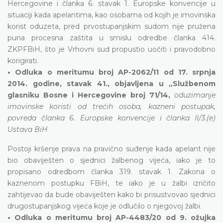
Hercegovine i članka 6. stavak 1. Europske konvencije u
situaciji kada apelantima, kao osobama od kojih je imovinska
korist oduzeta, pred prvostupanjskim sudom nije pružena
puna procesna zaštita u smislu odredbe članka 414.
ZKPFBiH, što je Vrhovni sud propustio uočiti i pravodobno
korigirati.
• Odluka o meritumu broj AP-2062/11 od 17. srpnja
2014. godine, stavak 41., objavljena u „Službenom
glasniku Bosne i Hercegovine broj 71/14,
oduzimanje
imovinske koristi od trećih osoba, kazneni postupak,
povreda članka 6. Europske konvencije i članka II/3.(e)
Ustava BiH
Postoji kršenje prava na pravično suđenje kada apelant nije
bio obaviješten o sjednici žalbenog vijeća, iako je to
propisano odredbom članka 319. stavak 1. Zakona o
kaznenom postupku FBiH, te iako je u žalbi izričito
zahtijevao da bude obaviješten kako bi prisustvovao sjednici
drugostupanjskog vijeća koje je odlučilo o njegovoj žalbi.
• Odluka o meritumu broj AP-4483/20 od 9. ožujka