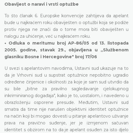
Obavijest o naravi i vrsti optužbe
To što članak 6. Europske konvencije zahtijeva da apelant
bude u najkraćem roku obaviješten o optužbi koja se podiže
protiv njega ne znači da o tome mora biti obaviješten u
nalogu za uhićenje, već u najkraćem roku.
• Odluka o meritumu broj AP-86/05 od 13. listopada
2005. godine, stavak 29., objavljena u „Službenom
glasniku Bosne i Hercegovine" broj 17/06
U svezi s apelantovim navodima, Ustavni sud ukazuje na to
da je Vrhovni sud u supstrat optužnice nepobitno ugradio
određene činjenice i okolnosti za koje je sam sud utvrdio da
su bile „bitne za pravilno sagledavanje cjelokupnog
inkriminiranog događaja", kako je to, uostalom, i navedeno u
obrazloženju osporene presude. Međutim, Ustavni sud
smatra da time nije narušen objektivni identitet optužnice
na način koji bi mogao dovesti u pitanje apelantovo uživanje
prava na pravično suđenje, jer je izmjenom sačuvan
identitet s obzirom na to da je apelant osuđen za isto djelo