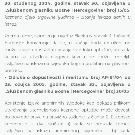
30. studenog 2004. godine, stavak 30., objavljena u
„Službenom glasniku Bosne i Hercegovine" broj 15/05,
kazneno djelo trgovine ljudima – čitanje iskaza danih u
istrazi
Prema tome, ispunjen je uvjet iz članka 6. stavak 3. točka d)
Europske konvencije da se, u slučaju kada optuženi ne
može izravno postavljati pitanja svjedoku optužbe, presuda
kojom se utvrđuje njegova krivnja ne može temeljiti
isključivo na iskazima svjedoka koji su pročitani na glavnom
pretresu.
• Odluka o dopustivosti i meritumu broj AP-91/04 od
23. ožujka 2005. godine, stavak 32., objavljena u
„Službenom glasniku Bosne i Hercegovine" broj 30/05
Korištenje izjava anonimnih svjedoka kao dokaza prilikom
utvrđivanja utemeljenosti kaznene optužbe može dovesti
do povrede prava na pravično suđenje iz članka 6. Europske
konvencije u dva slučaja: a) kada se presuda temelji
isključivo na iskazu anonimnog svjedoka i b) kada