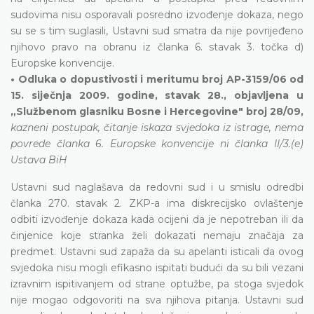
sudovima nisu osporavali posredno izvođenje dokaza, nego
su se s tim suglasili, Ustavni sud smatra da nije povrijeđeno
njihovo pravo na obranu iz članka 6. stavak 3. točka d)
Europske konvencije.
• Odluka o dopustivosti i meritumu broj AP-3159/06 od
15. siječnja 2009. godine, stavak 28., objavljena u
„Službenom glasniku Bosne i Hercegovine" broj 28/09,
kazneni postupak, čitanje iskaza svjedoka iz istrage, nema
povrede članka 6. Europske konvencije ni članka II/3.(e)
Ustava BiH
Ustavni sud naglašava da redovni sud i u smislu odredbi
članka 270. stavak 2. ZKP-a ima diskrecijsko ovlaštenje
odbiti izvođenje dokaza kada ocijeni da je nepotreban ili da
činjenice koje stranka želi dokazati nemaju značaja za
predmet. Ustavni sud zapaža da su apelanti isticali da ovog
svjedoka nisu mogli efikasno ispitati budući da su bili vezani
izravnim ispitivanjem od strane optužbe, pa stoga svjedok
nije mogao odgovoriti na sva njihova pitanja. Ustavni sud