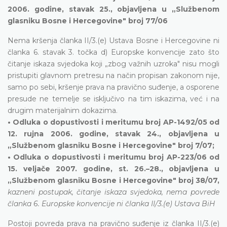
2006. godine, stavak 25., objavljena u „Službenom
glasniku Bosne i Hercegovine" broj 77/06
Nema kršenja članka II/3.(e) Ustava Bosne i Hercegovine ni
članka 6. stavak 3. točka d) Europske konvencije zato što
čitanje iskaza svjedoka koji „zbog važnih uzroka" nisu mogli
pristupiti glavnom pretresu na način propisan zakonom nije,
samo po sebi, kršenje prava na pravično suđenje, a osporene
presude ne temelje se isključivo na tim iskazima, već i na
drugim materijalnim dokazima.
• Odluka o dopustivosti i meritumu broj AP-1492/05 od
12. rujna 2006. godine, stavak 24., objavljena u
„Službenom glasniku Bosne i Hercegovine" broj 7/07;
• Odluka o dopustivosti i meritumu broj AP-223/06 od
15. veljače 2007. godine, st. 26.–28., objavljena u
„Službenom glasniku Bosne i Hercegovine" broj 38/07,
kazneni postupak, čitanje iskaza svjedoka, nema povrede
članka 6. Europske konvencije ni članka II/3.(e) Ustava BiH
Postoji povreda prava na pravično suđenje iz članka II/3.(e)