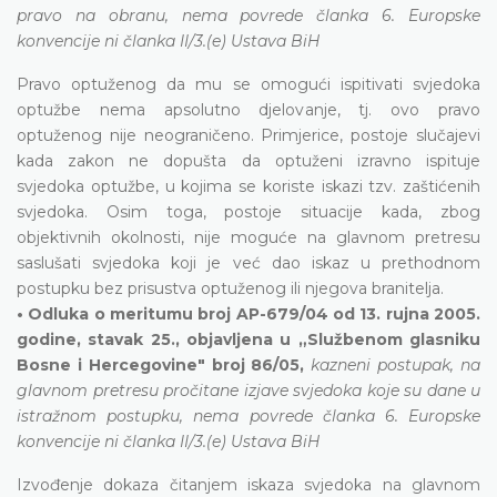
pravo na obranu, nema povrede članka 6. Europske
konvencije ni članka II/3.(e) Ustava BiH
Pravo optuženog da mu se omogući ispitivati svjedoka
optužbe nema apsolutno djelovanje, tj. ovo pravo
optuženog nije neograničeno. Primjerice, postoje slučajevi
kada zakon ne dopušta da optuženi izravno ispituje
svjedoka optužbe, u kojima se koriste iskazi tzv. zaštićenih
svjedoka. Osim toga, postoje situacije kada, zbog
objektivnih okolnosti, nije moguće na glavnom pretresu
saslušati svjedoka koji je već dao iskaz u prethodnom
postupku bez prisustva optuženog ili njegova branitelja.
• Odluka o meritumu broj AP-679/04 od 13. rujna 2005.
godine, stavak 25., objavljena u „Službenom glasniku
Bosne i Hercegovine" broj 86/05,
kazneni postupak, na
glavnom pretresu pročitane izjave svjedoka koje su dane u
istražnom postupku, nema povrede članka 6. Europske
konvencije ni članka II/3.(e) Ustava BiH
Izvođenje dokaza čitanjem iskaza svjedoka na glavnom