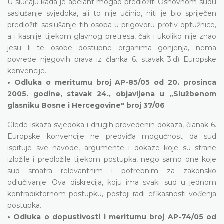
U slučaju kada je apelant mogao predložiti Osnovnom sudu
saslušanje svjedoka, ali to nije učinio, niti je bio spriječen
predložiti saslušanje tih osoba u prigovoru protiv optužnice,
a i kasnije tijekom glavnog pretresa, čak i ukoliko nije znao
jesu li te osobe dostupne organima gonjenja, nema
povrede njegovih prava iz članka 6. stavak 3.d) Europske
konvencije.
• Odluka o meritumu broj AP-85/05 od 20. prosinca
2005. godine, stavak 24., objavljena u „Službenom
glasniku Bosne i Hercegovine" broj 37/06
Glede iskaza svjedoka i drugih provedenih dokaza, članak 6.
Europske konvencije ne predviđa mogućnost da sud
ispituje sve navode, argumente i dokaze koje su strane
izložile i predložile tijekom postupka, nego samo one koje
sud smatra relevantnim i potrebnim za zakonsko
odlučivanje. Ova diskrecija, koju ima svaki sud u jednom
kontradiktornom postupku, postoji radi efikasnosti vođenja
postupka.
• Odluka o dopustivosti i meritumu broj AP-74/05 od