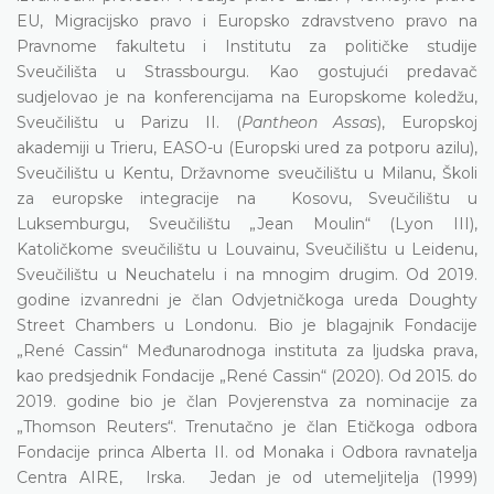
EU, Migracijsko pravo i Europsko zdravstveno pravo na
Pravnome fakultetu i Institutu za političke studije
Sveučilišta u Strassbourgu. Kao gostujući predavač
sudjelovao je na konferencijama na Europskome koledžu,
Sveučilištu u Parizu II. (
Pantheon Assas
), Europskoj
akademiji u Trieru, EASO-u (Europski ured za potporu azilu),
Sveučilištu u Kentu, Državnome sveučilištu u Milanu, Školi
za europske integracije na Kosovu, Sveučilištu u
Luksemburgu, Sveučilištu „Jean Moulin“ (Lyon III),
Katoličkome sveučilištu u Louvainu, Sveučilištu u Leidenu,
Sveučilištu u Neuchatelu i na mnogim drugim. Od 2019.
godine izvanredni je član Odvjetničkoga ureda Doughty
Street Chambers u Londonu. Bio je blagajnik Fondacije
„René Cassin“ Međunarodnoga instituta za ljudska prava,
kao predsjednik Fondacije „René Cassin“ (2020). Od 2015. do
2019. godine bio je član Povjerenstva za nominacije za
„Thomson Reuters“. Trenutačno je član Etičkoga odbora
Fondacije princa Alberta II. od Monaka i Odbora ravnatelja
Centra AIRE, Irska. Jedan je od utemeljitelja (1999)