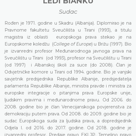
LEDI BIANKU
Sudac
Rođen je 1971. godine u Skadru (Albanija). Diplomirao je na
Pravnome fakultetu Sveučilišta u Tirani (1993), a titulu
magistra iz oblasti europskoga prava stekao je na
Europskome koledžu (
College of Europe
) u Brižu (1997). Bio
je izvanredni profesor Međunarodnoga javnoga prava na
Sveučilištu u Tirani (od 1993), profesor na Sveučilištu u Tirani
(od 1997) i Albanskoj školi za suce (do 2008). Član je
Odvjetničke komore u Tirani od 1994. godine. Bio je vanjski
savjetnik predsjednika Republike Albanije, predsjedatelja
parlamenta Republike Albanije, ministra pravde i ministra za
europske integracije o pitanjima prava Europske unije,
ljudskim pravima i međunarodnome pravu. Od 2006. do
2008. godine bio je član Venecijanskoga povjerenstva za
demokraciju putem prava. Od 2008. do 2009. godine bio je
sudac Europskoga suda za ljudska prava, a dopredsjednik
Odjela I. od 2016. do 2017. godine. Od 2018. godine je
izvanredni profesor. Predaje pravo EKLJP, Temeljno pravo