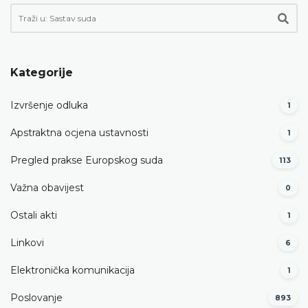
Kategorije
Izvršenje odluka
1
Apstraktna ocjena ustavnosti
1
Pregled prakse Europskog suda
113
Važna obavijest
0
Ostali akti
1
Linkovi
6
Elektronička komunikacija
1
Poslovanje
893