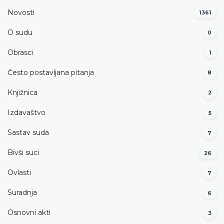
Novosti
1361
O sudu
0
Obrasci
1
Često postavljana pitanja
8
Knjižnica
2
Izdavaštvo
5
Sastav suda
7
Bivši suci
26
Ovlasti
7
Suradnja
6
Osnovni akti
3