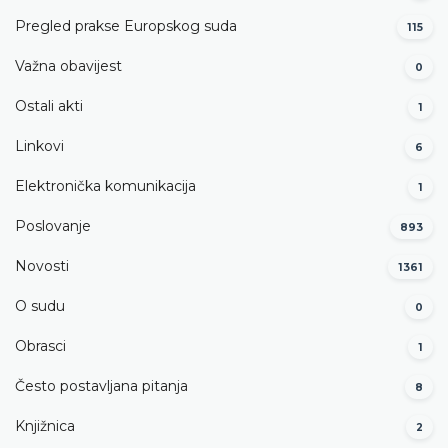
Pregled prakse Europskog suda
115
Važna obavijest
0
Ostali akti
1
Linkovi
6
Elektronička komunikacija
1
Poslovanje
893
Novosti
1361
O sudu
0
Obrasci
1
Često postavljana pitanja
8
Knjižnica
2