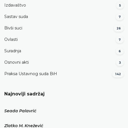
Izdavaštvo
5
Sastav suda
7
Bivši suci
26
Ovlasti
7
Suradnja
6
Osnovni akti
3
Praksa Ustavnog suda BiH
142
Najnoviji sadržaj
Seada Palavrić
Zlatko M. Knežević