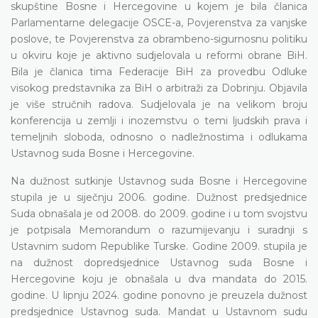
skupštine Bosne i Hercegovine u kojem je bila članica
Parlamentarne delegacije OSCE-a, Povjerenstva za vanjske
poslove, te Povjerenstva za obrambeno-sigurnosnu politiku
u okviru koje je aktivno sudjelovala u reformi obrane BiH.
Bila je članica tima Federacije BiH za provedbu Odluke
visokog predstavnika za BiH o arbitraži za Dobrinju. Objavila
je više stručnih radova. Sudjelovala je na velikom broju
konferencija u zemlji i inozemstvu o temi ljudskih prava i
temeljnih sloboda, odnosno o nadležnostima i odlukama
Ustavnog suda Bosne i Hercegovine.
Na dužnost sutkinje Ustavnog suda Bosne i Hercegovine
stupila je u siječnju 2006. godine. Dužnost predsjednice
Suda obnašala je od 2008. do 2009. godine i u tom svojstvu
je potpisala Memorandum o razumijevanju i suradnji s
Ustavnim sudom Republike Turske. Godine 2009. stupila je
na dužnost dopredsjednice Ustavnog suda Bosne i
Hercegovine koju je obnašala u dva mandata do 2015.
godine. U lipnju 2024. godine ponovno je preuzela dužnost
predsjednice Ustavnog suda. Mandat u Ustavnom sudu