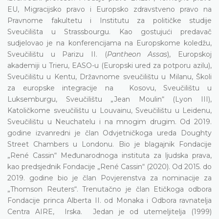
EU, Migracijsko pravo i Europsko zdravstveno pravo na
Pravnome fakultetu i Institutu za političke studije
Sveučilišta u Strassbourgu. Kao gostujući predavač
sudjelovao je na konferencijama na Europskome koledžu,
Sveučilištu u Parizu II. (
Pantheon Assas
), Europskoj
akademiji u Trieru, EASO-u (Europski ured za potporu azilu),
Sveučilištu u Kentu, Državnome sveučilištu u Milanu, Školi
za europske integracije na Kosovu, Sveučilištu u
Luksemburgu, Sveučilištu „Jean Moulin“ (Lyon III),
Katoličkome sveučilištu u Louvainu, Sveučilištu u Leidenu,
Sveučilištu u Neuchatelu i na mnogim drugim. Od 2019.
godine izvanredni je član Odvjetničkoga ureda Doughty
Street Chambers u Londonu. Bio je blagajnik Fondacije
„René Cassin“ Međunarodnoga instituta za ljudska prava,
kao predsjednik Fondacije „René Cassin“ (2020). Od 2015. do
2019. godine bio je član Povjerenstva za nominacije za
„Thomson Reuters“. Trenutačno je član Etičkoga odbora
Fondacije princa Alberta II. od Monaka i Odbora ravnatelja
Centra AIRE, Irska. Jedan je od utemeljitelja (1999)