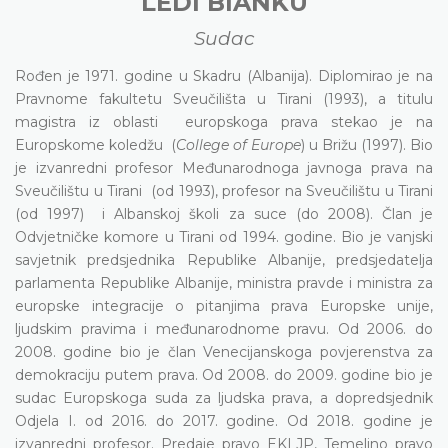
LEDI BIANKU
Sudac
Rođen je 1971. godine u Skadru (Albanija). Diplomirao je na
Pravnome fakultetu Sveučilišta u Tirani (1993), a titulu
magistra iz oblasti europskoga prava stekao je na
Europskome koledžu (
College of Europe
) u Brižu (1997). Bio
je izvanredni profesor Međunarodnoga javnoga prava na
Sveučilištu u Tirani (od 1993), profesor na Sveučilištu u Tirani
(od 1997) i Albanskoj školi za suce (do 2008). Član je
Odvjetničke komore u Tirani od 1994. godine. Bio je vanjski
savjetnik predsjednika Republike Albanije, predsjedatelja
parlamenta Republike Albanije, ministra pravde i ministra za
europske integracije o pitanjima prava Europske unije,
ljudskim pravima i međunarodnome pravu. Od 2006. do
2008. godine bio je član Venecijanskoga povjerenstva za
demokraciju putem prava. Od 2008. do 2009. godine bio je
sudac Europskoga suda za ljudska prava, a dopredsjednik
Odjela I. od 2016. do 2017. godine. Od 2018. godine je
izvanredni profesor. Predaje pravo EKLJP, Temeljno pravo