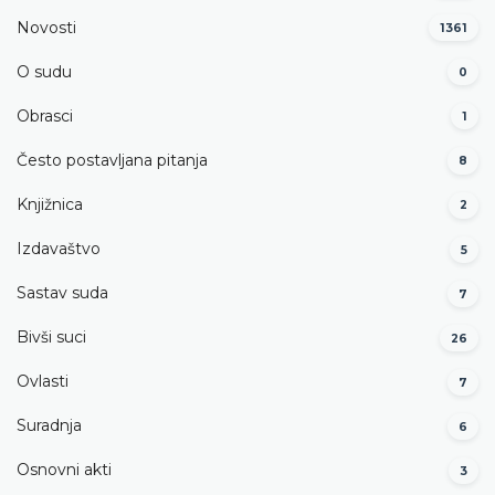
Novosti
1361
O sudu
0
Obrasci
1
Često postavljana pitanja
8
Knjižnica
2
Izdavaštvo
5
Sastav suda
7
Bivši suci
26
Ovlasti
7
Suradnja
6
Osnovni akti
3