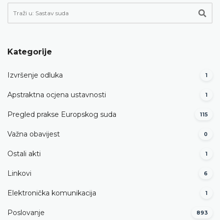
Kategorije
Izvršenje odluka
1
Apstraktna ocjena ustavnosti
1
Pregled prakse Europskog suda
115
Važna obavijest
0
Ostali akti
1
Linkovi
6
Elektronička komunikacija
1
Poslovanje
893