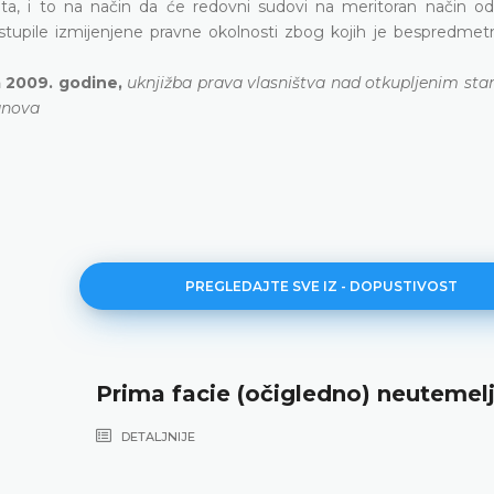
a, i to na način da će redovni sudovi na meritoran način odl
tupile izmijenjene pravne okolnosti zbog kojih je bespredmetn
a 2009. godine,
uknjižba prava vlasništva nad otkupljenim sta
tanova
PREGLEDAJTE SVE IZ - DOPUSTIVOST
Prima facie (očigledno) neutemel
DETALJNIJE