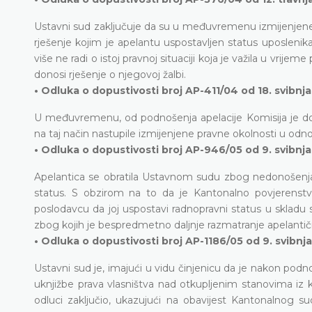
Ustavni sud zaključuje da su u međuvremenu izmijenjene 
rješenje kojim je apelantu uspostavljen status uposlenik
više ne radi o istoj pravnoj situaciji koja je važila u vri
donosi rješenje o njegovoj žalbi.
• Odluka o dopustivosti broj AP-411/04 od 18. svibnj
U međuvremenu, od podnošenja apelacije Komisija je doni
na taj način nastupile izmijenjene pravne okolnosti u od
• Odluka o dopustivosti broj AP-946/05 od 9. svibnja
Apelantica se obratila Ustavnom sudu zbog nedonošenja 
status. S obzirom na to da je Kantonalno povjerenstv
poslodavcu da joj uspostavi radnopravni status u skladu 
zbog kojih je bespredmetno daljnje razmatranje apelantiči
• Odluka o dopustivosti broj AP-1186/05 od 9. svibnj
Ustavni sud je, imajući u vidu činjenicu da je nakon podno
uknjižbe prava vlasništva nad otkupljenim stanovima iz k
odluci zaključio, ukazujući na obavijest Kantonalnog 