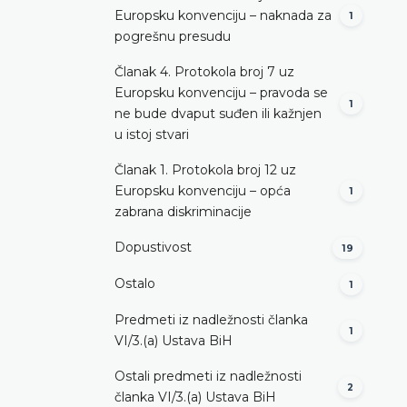
Europsku konvenciju – naknada za
1
pogrešnu presudu
Članak 4. Protokola broj 7 uz
Europsku konvenciju – pravoda se
1
ne bude dvaput suđen ili kažnjen
u istoj stvari
Članak 1. Protokola broj 12 uz
Europsku konvenciju – opća
1
zabrana diskriminacije
Dopustivost
19
Ostalo
1
Predmeti iz nadležnosti članka
1
VI/3.(a) Ustava BiH
Ostali predmeti iz nadležnosti
2
članka VI/3.(a) Ustava BiH