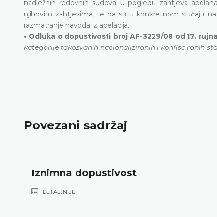
nadležnih redovnih sudova u pogledu zahtjeva apelanat
njihovim zahtjevima, te da su u konkretnom slučaju nas
razmatranje navoda iz apelacija.
• Odluka o dopustivosti broj AP-3229/08 od 17. rujn
kategorije takozvanih nacionaliziranih i konfisciranih s
Povezani sadržaj
Iznimna dopustivost
DETALJNIJE