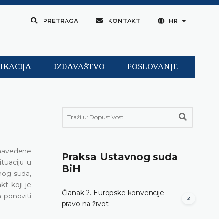
PRETRAGA
KONTAKT
HR
IKACIJA
IZDAVAŠTVO
POSLOVANJE
 navedene
Praksa Ustavnog suda
tuaciju u
BiH
nog suda,
t koji je
Članak 2. Europske konvencije –
 ponoviti
2
pravo na život