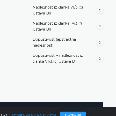
Nadležnost iz članka VI/3.(c)
2
Ustava BiH
Nadležnost iz članka IV/3.(f)
1
Ustava BiH
Dopustivost (apstraktna
2
nadležnost)
Dopustivosti – nadležnost iz
2
članka VI/3.(c) Ustava BiH
ghts @ 2026
Ustavni sud BiH
Sva prava zadržana.
ezika.
Saznajte više o kolačićima
SLAŽEM SE