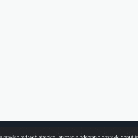
e
Copyri
a pravilan rad web stranice i snimanje odabranih postavki poput j