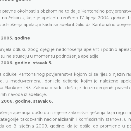
pravne okolnosti s obzirom na to da je Kantonalno povjerenstvo
a na čekanju, koje je apelantu uručeno 17. lipnja 2004. godine, 
jeme podnošenja apelacije kada se apelant žalio da Kantonalno povje
a 2005. godine
jela odluku zbog čijeg je nedonošenja apelant i podnio apelaci
nosu na situaciju u momentu podnošenja apelacije.
 2006. godine, stavak 5.
odluke Kantonalnog povjerenstva kojom bi se riješio njezin ra
o, u međuvremenu, donijelo rješenje kojim je naloženo apel
sa člankom 143. Zakona o radu, došlo je do izmijenjenih pravnih
nih navoda iz apelacije.
a 2006. godine, stavak 6.
šenja apelacija došlo do izmjene zakonskih rješenja koja regulira
ategorije takozvanih nacionaliziranih i konfisciranih stanova, u
suda od 8. siječnja 2009. godine, da je došlo do promjene u p