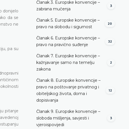
Članak 3. Europske konvencije –
3
zabrana mučenja
 donijelo
tako da se
Članak 5. Europske konvencije –
renstvo ne
20
pravo na slobodu i sigurnost
Članak 6. Europske konvencije –
32
pravo na pravično suđenje
ju, pa su
Članak 7. Europske konvencije –
kažnjavanje samo na temelju
2
zakona
dnopravni
antičinom
Članak 8. Europske konvencije –
 okolnosti
pravo na poštovanje privatnog i
12
obiteljskog života, doma i
dopisivanja
ju pitanje
Članak 9. Europske konvencije –
 navedenoj
sloboda mišljenja, savjesti i
3
ostupanju
vjeroispovijedi