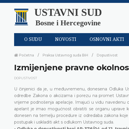
USTAVNI SUD
Bosne i Hercegovine
O SUDU
NOVOSTI
OSNOVNI AKTI
Početna
Praksa Ustavnog suda BiH
Dopustivost
Izmijenjene pravne okolnos
DOPUSTIVOST
U činjenici da je, u međuvremenu, donesena Odluka 
odredbe Zakona o akcizama i porezu na promet Ustavni 
vrijeme podnošenja apelacije. Imajući u vidu navedenu o
apelant je imao mogućnost obratiti se organu uprave ka
donesen na temelju procedure iz odredaba zakona koje 
postupak i uskladiti akt s odlukom Ustavnog suda.
• Odluka o dopustivosti broj AP-376/04 od 12. travnj