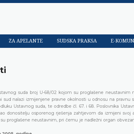
ZA APELANTE
SUDSKA PRAKSA
E-KOMUN
ti
Ustavnog suda broj U-68/02 kojom su proglašene neustavnim
sud nalazi izmijenjene pravne okolnosti u odnosu na pravnu si
dluku Ustavnog suda, te odredbe čl. 67. i 68. Poslovnika Ustav
o donositelju osporenog rješenja zahtjevom da izmijeni svoj ak
su proglašene neustavnim, pri čemu je nadležni organ obvezan
a 2005. godine