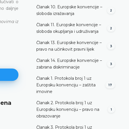
učivati o
Članak 10. Europske konvencije –
o daljnje
2
sloboda izražavanja
novima iz
Članak 11. Europske konvencije –
2
sloboda okupljanja i udruživanja
Članak 13. Europske konvencije –
3
pravo na učinkovit pravni lijek
Članak 14. Europske konvencije –
3
zabrana diskriminacije
Članak 1. Protokola broj 1 uz
Europsku konvenciju – zaštita
17
imovine
jena
Nenadležnost za odlučivanje
Članak 2. Protokola broj 1 uz
Europsku konvenciju – pravo na
1
DETALJNIJE
obrazovanje
Članak 3. Protokola broj 1 uz