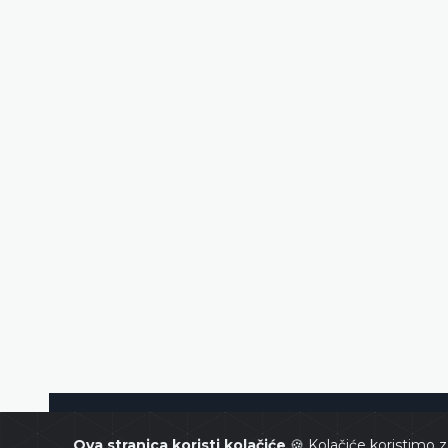
Ustavni sud Bosne i Hercegovin
Ova stranica koristi kolačiće
🍪 Kolačiće koristimo z