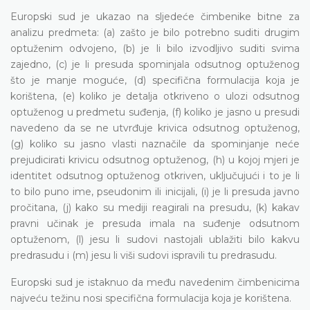
Europski sud je ukazao na sljedeće čimbenike bitne za
analizu predmeta: (a) zašto je bilo potrebno suditi drugim
optuženim odvojeno, (b) je li bilo izvodljivo suditi svima
zajedno, (c) je li presuda spominjala odsutnog optuženog
što je manje moguće, (d) specifična formulacija koja je
korištena, (e) koliko je detalja otkriveno o ulozi odsutnog
optuženog u predmetu suđenja, (f) koliko je jasno u presudi
navedeno da se ne utvrđuje krivica odsutnog optuženog,
(g) koliko su jasno vlasti naznačile da spominjanje neće
prejudicirati krivicu odsutnog optuženog, (h) u kojoj mjeri je
identitet odsutnog optuženog otkriven, uključujući i to je li
to bilo puno ime, pseudonim ili inicijali, (i) je li presuda javno
pročitana, (j) kako su mediji reagirali na presudu, (k) kakav
pravni učinak je presuda imala na suđenje odsutnom
optuženom, (l) jesu li sudovi nastojali ublažiti bilo kakvu
predrasudu i (m) jesu li viši sudovi ispravili tu predrasudu.
Europski sud je istaknuo da među navedenim čimbenicima
najveću težinu nosi specifična formulacija koja je korištena.