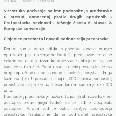
ČLANAK 6. EUROPSKE KONVENCIJE
Višestruko pozivanje na ime podnositelja predstavke
u presudi donesenoj protiv drugih optuženih •
Pretpostavka nevinosti • Kršenje članka 6. stavak 2.
Europske konvencije
Činjenice predmeta i navodi podnositelja predstavke
Porotni sud je donio odluku o početku suđenja drugim
optuženim prije uhićenja podnositelja predstavke jer se on
nalazio na teritoriju izvan kontrole vlade i bilo je neizvjesno
kada će biti izručen. Porotni sud je donio presudu kojom su
druge optužene osobe osuđene za pokušaj ubojstva i druga
kaznena djela. U presudi pisanoj na 200 stranica podnositelj
predstavke se po imenu ili pseudonimu spominje oko 100
puta.
Podnositelj predstavke je tražio od suda da obustavi kazneni
postupak protiv njega tvrdeći da se radi o zlouporabi
postupka. Porotni sud je odbio zahtjev podnositelja
predstavke. Naglasio je da se podnositelj predstavke