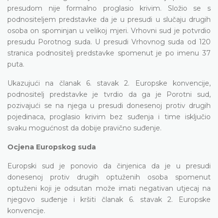
presudom nije formalno proglasio krivim. Složio se s
podnositeljem predstavke da je u presudi u slučaju drugih
osoba on spominjan u velikoj mjeri. Vrhovni sud je potvrdio
presudu Porotnog suda. U presudi Vrhovnog suda od 120
stranica podnositelj predstavke spomenut je po imenu 37
puta.
Ukazujući na članak 6. stavak 2. Europske konvencije,
podnositelj predstavke je tvrdio da ga je Porotni sud,
pozivajući se na njega u presudi donesenoj protiv drugih
pojedinaca, proglasio krivim bez suđenja i time isključio
svaku mogućnost da dobije pravično suđenje.
Ocjena Europskog suda
Europski sud je ponovio da činjenica da je u presudi
donesenoj protiv drugih optuženih osoba spomenut
optuženi koji je odsutan može imati negativan utjecaj na
njegovo suđenje i kršiti članak 6. stavak 2. Europske
konvencije.