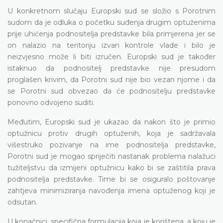
U konkretnom slučaju Europski sud se složio s Porotnim
sudom da je odluka o početku suđenja drugim optuženima
prije uhićenja podnositelja predstavke bila primjerena jer se
on nalazio na teritoriju izvan kontrole vlade i bilo je
neizvjesno može li biti izručen. Europski sud je također
istaknuo da podnositelj predstavke nije presudom
proglašen krivim, da Porotni sud nije bio vezan njome i da
se Porotni sud obvezao da će podnositelju predstavke
ponovno odvojeno suditi.
Međutim, Europski sud je ukazao da nakon što je primio
optužnicu protiv drugih optuženih, koja je sadržavala
višestruko pozivanje na ime podnositelja predstavke,
Porotni sud je mogao spriječiti nastanak problema nalažući
tužiteljstvu da izmijeni optužnicu kako bi se zaštitila prava
podnositelja predstavke. Time bi se osiguralo poštovanje
zahtjeva minimiziranja navođenja imena optuženog koji je
odsutan.
U konačnici, specifična formulacija koja je korištena, a koju je