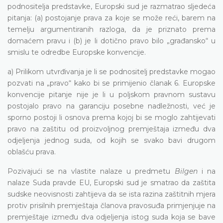
podnositelja predstavke, Europski sud je razmatrao sljedeća
pitanja: (a) postojanje prava za koje se može reći, barem na
temelju argumentiranih razloga, da je priznato prema
domaćem pravu i (b) je li dotično pravo bilo „građansko“ u
smislu te odredbe Europske konvencije.
a) Prilikom utvrđivanja je li se podnositelj predstavke mogao
pozvati na „pravo“ kako bi se primijenio članak 6. Europske
konvencije pitanje nije je li u poljskom pravnom sustavu
postojalo pravo na garanciju posebne nadležnosti, već je
sporno postoji li osnova prema kojoj bi se moglo zahtijevati
pravo na zaštitu od proizvoljnog premještaja između dva
odjeljenja jednog suda, od kojih se svako bavi drugom
oblašću prava.
Pozivajući se na vlastite nalaze u predmetu
Bilgen
i na
nalaze Suda pravde EU, Europski sud je smatrao da zaštita
sudske neovisnosti zahtijeva da se ista razina zaštitnih mjera
protiv prisilnih premještaja članova pravosuđa primjenjuje na
premještaje između dva odjeljenja istog suda koja se bave