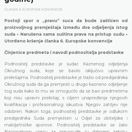
ČLANAK 6. EUROPSKE KONVENCIJE
Postoji spor o „pravu“ suca da bude zaštićen od
proizvoljnog premještaja između dva odjeljenja istog
suda • Narušena sama suština prava na pristup sudu •
Utvrđeno kršenje članka 6. Europske konvencije
Činjenice predmeta i navodi podnositelja predstavke
Podnositelj predstavke je sudac Kaznenog odjeljenja
Okružnog suda, koje se bavilo isključivo upravnim
prekršajima. Podnositelj predstavke je tražio od predsjednika
Okružnog suda da ga premjesti u drugo kazneno odjeljenje
tog suda kako bi mu se omogućilo da se bavi predmetima
koji nisu upravni prekršaji, s ciljem unapređenja njegovih
kvalifikacija i profesionalnog iskustva. Njegov zahtjev nije
odobren. Nakon toga, podnositelj predstavke je odlukom
predsjednika Suda premješten u Odjel za obiteljske i
maloljetničke sporove. Podnositelj predstavke se žalio
Nacionalnom vijeću za pravosuđe (u daljnjem tekstu: