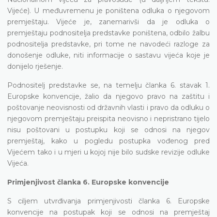
Vijeće). U međuvremenu je poništena odluka o njegovom
premještaju. Vijeće je, zanemarivši da je odluka o
premještaju podnositelja predstavke poništena, odbilo žalbu
podnositelja predstavke, pri tome ne navodeći razloge za
donošenje odluke, niti informacije o sastavu vijeća koje je
donijelo rješenje.
Podnositelj predstavke se, na temelju članka 6. stavak 1.
Europske konvencije, žalio da njegovo pravo na zaštitu i
poštovanje neovisnosti od državnih vlasti i pravo da odluku o
njegovom premještaju preispita neovisno i nepristrano tijelo
nisu poštovani u postupku koji se odnosi na njegov
premještaj, kako u pogledu postupka vođenog pred
Vijećem tako i u mjeri u kojoj nije bilo sudske revizije odluke
Vijeća.
Primjenjivost članka 6. Europske konvencije
S ciljem utvrđivanja primjenjivosti članka 6. Europske
konvencije na postupak koji se odnosi na premještaj