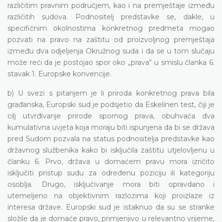
različitim pravnim područjem, kao i na premještaje između
različitih sudova. Podnositelj predstavke se, dakle, u
specifičnim okolnostima konkretnog predmeta mogao
pozvati na pravo na zaštitu od proizvoljnog premještaja
između dva odjeljenja Okružnog suda i da se u tom slučaju
može reći da je postojao spor oko „prava“ u smislu članka 6.
stavak 1. Europske konvencije.
b) U svezi s pitanjem je li priroda konkretnog prava bila
građanska, Europski sud je podsjetio da Eskelinen test, čiji je
cilj utvrđivanje prirode spornog prava, obuhvaća dva
kumulativna uvjeta koja moraju biti ispunjena da bi se država
pred Sudom pozvala na status podnositelja predstavke kao
državnog službenika kako bi isključila zaštitu utjelovljenu u
članku 6. Prvo, država u domaćem pravu mora izričito
isključiti pristup sudu za određenu poziciju ili kategoriju
osoblja. Drugo, isključivanje mora biti opravdano i
utemeljeno na objektivnim razlozima koji proizlaze iz
interesa države. Europski sud je istaknuo da su se stranke
složile da je domaće pravo, primjenjivo u relevantno vrijeme,