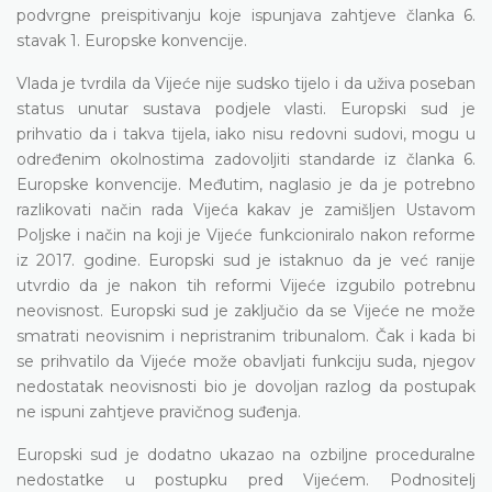
podvrgne preispitivanju koje ispunjava zahtjeve članka 6.
stavak 1. Europske konvencije.
Vlada je tvrdila da Vijeće nije sudsko tijelo i da uživa poseban
status unutar sustava podjele vlasti. Europski sud je
prihvatio da i takva tijela, iako nisu redovni sudovi, mogu u
određenim okolnostima zadovoljiti standarde iz članka 6.
Europske konvencije. Međutim, naglasio je da je potrebno
razlikovati način rada Vijeća kakav je zamišljen Ustavom
Poljske i način na koji je Vijeće funkcioniralo nakon reforme
iz 2017. godine. Europski sud je istaknuo da je već ranije
utvrdio da je nakon tih reformi Vijeće izgubilo potrebnu
neovisnost. Europski sud je zaključio da se Vijeće ne može
smatrati neovisnim i nepristranim tribunalom. Čak i kada bi
se prihvatilo da Vijeće može obavljati funkciju suda, njegov
nedostatak neovisnosti bio je dovoljan razlog da postupak
ne ispuni zahtjeve pravičnog suđenja.
Europski sud je dodatno ukazao na ozbiljne proceduralne
nedostatke u postupku pred Vijećem. Podnositelj