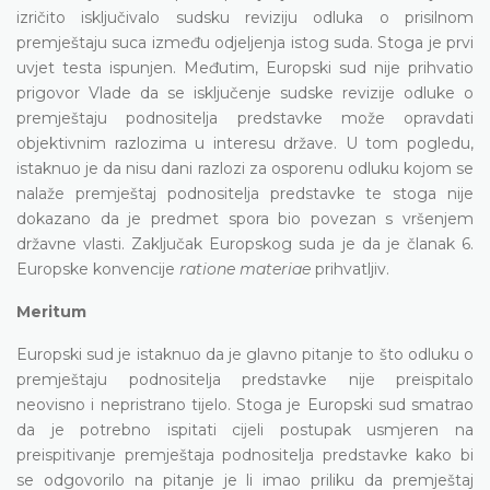
izričito isključivalo sudsku reviziju odluka o prisilnom
premještaju suca između odjeljenja istog suda. Stoga je prvi
uvjet testa ispunjen. Međutim, Europski sud nije prihvatio
prigovor Vlade da se isključenje sudske revizije odluke o
premještaju podnositelja predstavke može opravdati
objektivnim razlozima u interesu države. U tom pogledu,
istaknuo je da nisu dani razlozi za osporenu odluku kojom se
nalaže premještaj podnositelja predstavke te stoga nije
dokazano da je predmet spora bio povezan s vršenjem
državne vlasti. Zaključak Europskog suda je da je članak 6.
Europske konvencije
ratione materiae
prihvatljiv.
Meritum
Europski sud je istaknuo da je glavno pitanje to što odluku o
premještaju podnositelja predstavke nije preispitalo
neovisno i nepristrano tijelo. Stoga je Europski sud smatrao
da je potrebno ispitati cijeli postupak usmjeren na
preispitivanje premještaja podnositelja predstavke kako bi
se odgovorilo na pitanje je li imao priliku da premještaj