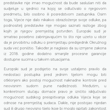
predstavke nije imao mogućnost da bude saslušan niti da
sudjeluje u sjednici na kojoj se odlučivalo o njegovom
predmetu, bilo osobno ili posredstvom zastupnika. Osim
toga, Vijeće nije dalo nikakvo obrazloženje svoje odluke, pa
podnositelj predstavke nije mogao saznati razloge zbog
kojih je njegov premještaj potvrđen. Europski sud je
smatrao posebno zabrinjavajućim to što nije uzeto u obzir
da je prvobitnu odluku o premještaju predsjednik Okružnog
suda već poništio. Također je naglasio da su izmjene zakona
iz 2018. godine dodatno smanjile procesne garancije
dostupne sucima u takvim situacijama.
Europski sud je podsjetio na svoje ustaljeno pravilo da
nedostaci postupka pred jednim tijelom mogu biti
otklonjeni ako postoji mogućnost naknadne kontrole pred
neovisnim sudom pune nadležnosti. Međutim, u
konkretnom slučaju domaće pravo je izričito isključivalo
mogućnost sudskog preispitivanja odluka Vijeća koje se
odnose na premještaj sudaca. Dakle, nije postojao nijedan
sud ili drugo neovisno tijelo koje bi moglo ispitati zakonitost