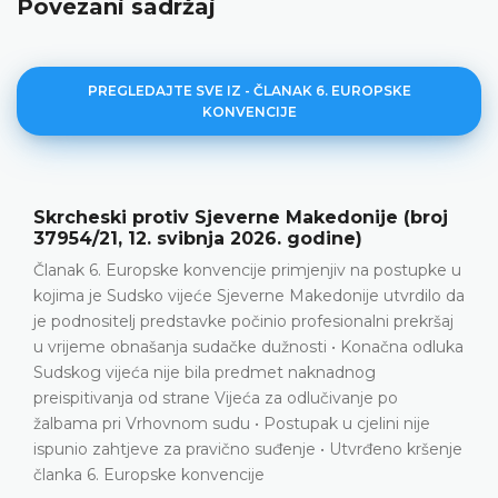
Povezani sadržaj
PREGLEDAJTE SVE IZ - ČLANAK 6. EUROPSKE
KONVENCIJE
Aničić protiv Srbije (broj 36639/22, 9. lipnja
2026. godine)
u
Prekršajni postupak • Kažnjavanje za izazivanje
a
prometne nesreće • Prigovor četvrtog stupnja • Nema
povrede članka 6. Europske konvencije
a
DETALJNIJE
e