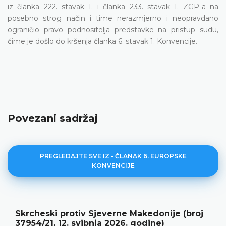
iz članka 222. stavak 1. i članka 233. stavak 1. ZGP-a na
posebno strog način i time nerazmjerno i neopravdano
ograničio pravo podnositelja predstavke na pristup sudu,
čime je došlo do kršenja članka 6. stavak 1. Konvencije.
Povezani sadržaj
PREGLEDAJTE SVE IZ - ČLANAK 6. EUROPSKE
KONVENCIJE
Aničić protiv Srbije (broj 36639/22, 9. lipnja
2026. godine)