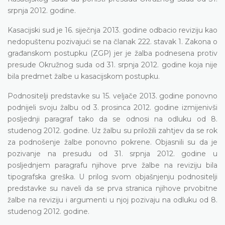
srpnja 2012. godine.
Kasacijski sud je 16. siječnja 2013. godine odbacio reviziju kao
nedopuštenu pozivajući se na članak 222. stavak 1. Zakona o
građanskom postupku (ZGP) jer je žalba podnesena protiv
presude Okružnog suda od 31. srpnja 2012. godine koja nije
bila predmet žalbe u kasacijskom postupku.
Podnositelji predstavke su 15. veljače 2013. godine ponovno
podnijeli svoju žalbu od 3. prosinca 2012. godine izmijenivši
posljednji paragraf tako da se odnosi na odluku od 8.
studenog 2012. godine. Uz žalbu su priložili zahtjev da se rok
za podnošenje žalbe ponovno pokrene. Objasnili su da je
pozivanje na presudu od 31. srpnja 2012. godine u
posljednjem paragrafu njihove prve žalbe na reviziju bila
tipografska greška. U prilog svom objašnjenju podnositelji
predstavke su naveli da se prva stranica njihove prvobitne
žalbe na reviziju i argumenti u njoj pozivaju na odluku od 8.
studenog 2012. godine.