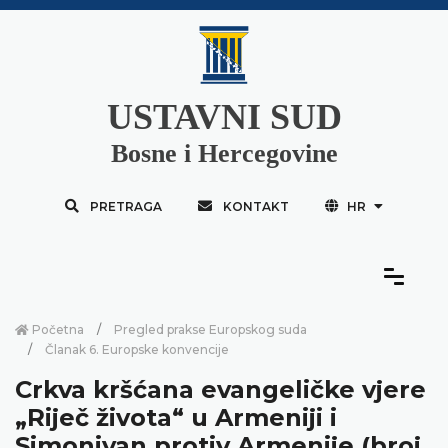
USTAVNI SUD
Bosne i Hercegovine
PRETRAGA
KONTAKT
HR
Početna
Pregled prakse Europskog suda
Članak 6. Europske konvencije
Crkva kršćana evangeličke vjere
„Riječ života“ u Armeniji i
Simoniyan protiv Armenije (broj