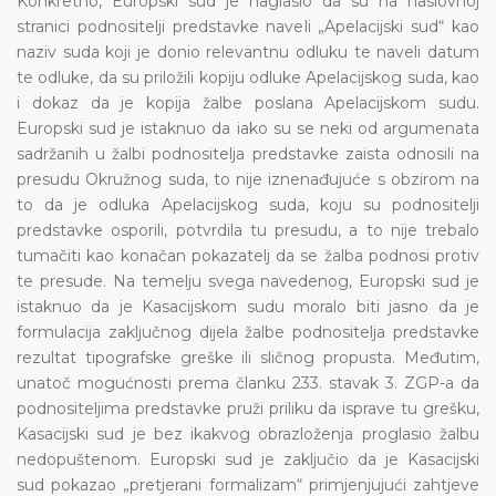
Konkretno, Europski sud je naglasio da su na naslovnoj
stranici podnositelji predstavke naveli „Apelacijski sud“ kao
naziv suda koji je donio relevantnu odluku te naveli datum
te odluke, da su priložili kopiju odluke Apelacijskog suda, kao
i dokaz da je kopija žalbe poslana Apelacijskom sudu.
Europski sud je istaknuo da iako su se neki od argumenata
sadržanih u žalbi podnositelja predstavke zaista odnosili na
presudu Okružnog suda, to nije iznenađujuće s obzirom na
to da je odluka Apelacijskog suda, koju su podnositelji
predstavke osporili, potvrdila tu presudu, a to nije trebalo
tumačiti kao konačan pokazatelj da se žalba podnosi protiv
te presude. Na temelju svega navedenog, Europski sud je
istaknuo da je Kasacijskom sudu moralo biti jasno da je
formulacija zaključnog dijela žalbe podnositelja predstavke
rezultat tipografske greške ili sličnog propusta. Međutim,
unatoč mogućnosti prema članku 233. stavak 3. ZGP-a da
podnositeljima predstavke pruži priliku da isprave tu grešku,
Kasacijski sud je bez ikakvog obrazloženja proglasio žalbu
nedopuštenom. Europski sud je zaključio da je Kasacijski
sud pokazao „pretjerani formalizam“ primjenjujući zahtjeve