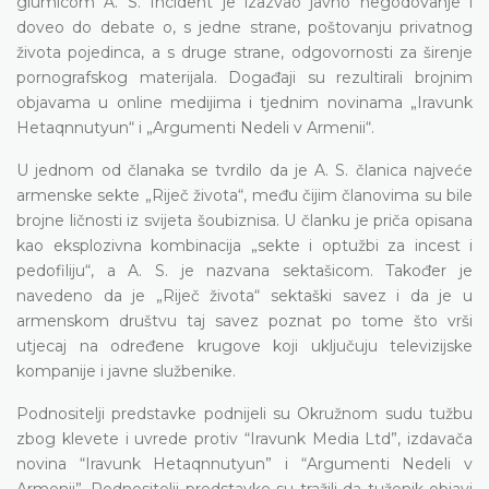
glumicom A. S. Incident je izazvao javno negodovanje i
doveo do debate o, s jedne strane, poštovanju privatnog
života pojedinca, a s druge strane, odgovornosti za širenje
pornografskog materijala. Događaji su rezultirali brojnim
objavama u online medijima i tjednim novinama „Iravunk
Hetaqnnutyun“ i „Argumenti Nedeli v Armenii“.
U jednom od članaka se tvrdilo da je A. S. članica najveće
armenske sekte „Riječ života“, među čijim članovima su bile
brojne ličnosti iz svijeta šoubiznisa. U članku je priča opisana
kao eksplozivna kombinacija „sekte i optužbi za incest i
pedofiliju“, a A. S. je nazvana sektašicom. Također je
navedeno da je „Riječ života“ sektaški savez i da je u
armenskom društvu taj savez poznat po tome što vrši
utjecaj na određene krugove koji uključuju televizijske
kompanije i javne službenike.
Podnositelji predstavke podnijeli su Okružnom sudu tužbu
zbog klevete i uvrede protiv “Iravunk Media Ltd”, izdavača
novina “Iravunk Hetaqnnutyun” i “Argumenti Nedeli v
Armenii”. Podnositelji predstavke su tražili da tuženik objavi