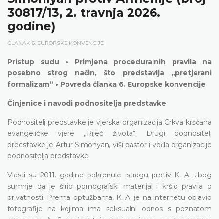
30817/13, 2. travnja 2026.
godine)
ČLANAK 6. EUROPSKE KONVENCIJE
Pristup sudu • Primjena proceduralnih pravila na
posebno strog način, što predstavlja „pretjerani
formalizam“ • Povreda članka 6. Europske konvencije
Činjenice i navodi podnositelja predstavke
Podnositelj predstavke je vjerska organizacija Crkva kršćana
evangeličke vjere „Riječ života“. Drugi podnositelj
predstavke je Artur Simonyan, viši pastor i vođa organizacije
podnositelja predstavke.
Vlasti su 2011. godine pokrenule istragu protiv K. A. zbog
sumnje da je širio pornografski materijal i kršio pravila o
privatnosti. Prema optužbama, K. A. je na internetu objavio
fotografije na kojima ima seksualni odnos s poznatom