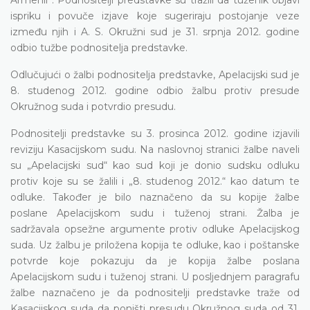
ispriku i povuče izjave koje sugeriraju postojanje veze
između njih i A. S. Okružni sud je 31. srpnja 2012. godine
odbio tužbe podnositelja predstavke.
Odlučujući o žalbi podnositelja predstavke, Apelacijski sud je
8. studenog 2012. godine odbio žalbu protiv presude
Okružnog suda i potvrdio presudu.
Podnositelji predstavke su 3. prosinca 2012. godine izjavili
reviziju Kasacijskom sudu. Na naslovnoj stranici žalbe naveli
su „Apelacijski sud“ kao sud koji je donio sudsku odluku
protiv koje su se žalili i „8. studenog 2012.“ kao datum te
odluke. Također je bilo naznačeno da su kopije žalbe
poslane Apelacijskom sudu i tuženoj strani. Žalba je
sadržavala opsežne argumente protiv odluke Apelacijskog
suda. Uz žalbu je priložena kopija te odluke, kao i poštanske
potvrde koje pokazuju da je kopija žalbe poslana
Apelacijskom sudu i tuženoj strani. U posljednjem paragrafu
žalbe naznačeno je da podnositelji predstavke traže od
Kasacijskog suda da poništi presudu Okružnog suda od 31.