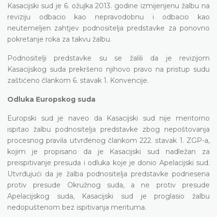
Kasacijski sud je 6. ožujka 2013. godine izmijenjenu žalbu na
reviziju odbacio kao nepravodobnu i odbacio kao
neutemeljen zahtjev podnositelja predstavke za ponovno
pokretanje roka za takvu žalbu.
Podnositelji predstavke su se žalili da je revizijom
Kasacijskog suda prekršeno njihovo pravo na pristup sudu
zaštićeno člankom 6. stavak 1. Konvencije.
Odluka Europskog suda
Europski sud je naveo da Kasacijski sud nije meritorno
ispitao žalbu podnositelja predstavke zbog nepoštovanja
procesnog pravila utvrđenog člankom 222. stavak 1. ZGP-a,
kojim je propisano da je Kasacijski sud nadležan za
preispitivanje presuda i odluka koje je donio Apelacijski sud.
Utvrđujući da je žalba podnositelja predstavke podnesena
protiv presude Okružnog suda, a ne protiv presude
Apelacijskog suda, Kasacijski sud je proglasio žalbu
nedopuštenom bez ispitivanja merituma.