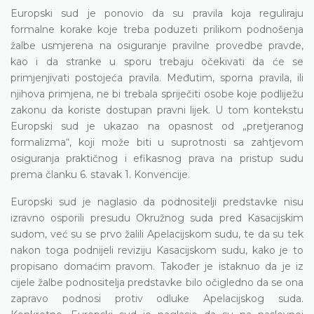
Europski sud je ponovio da su pravila koja reguliraju
formalne korake koje treba poduzeti prilikom podnošenja
žalbe usmjerena na osiguranje pravilne provedbe pravde,
kao i da stranke u sporu trebaju očekivati da će se
primjenjivati postojeća pravila. Međutim, sporna pravila, ili
njihova primjena, ne bi trebala spriječiti osobe koje podliježu
zakonu da koriste dostupan pravni lijek. U tom kontekstu
Europski sud je ukazao na opasnost od „pretjeranog
formalizma“, koji može biti u suprotnosti sa zahtjevom
osiguranja praktičnog i efikasnog prava na pristup sudu
prema članku 6. stavak 1. Konvencije.
Europski sud je naglasio da podnositelji predstavke nisu
izravno osporili presudu Okružnog suda pred Kasacijskim
sudom, već su se prvo žalili Apelacijskom sudu, te da su tek
nakon toga podnijeli reviziju Kasacijskom sudu, kako je to
propisano domaćim pravom. Također je istaknuo da je iz
cijele žalbe podnositelja predstavke bilo očigledno da se ona
zapravo podnosi protiv odluke Apelacijskog suda.