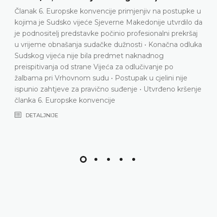
u
Prekršajni postupak • Kažnjavanje za izazivanje
a
prometne nesreće • Prigovor četvrtog stupnja • Nema
povrede članka 6. Europske konvencije
a
DETALJNIJE
e