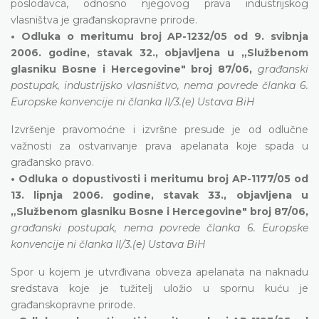
poslodavca, odnosno njegovog prava industrijskog
vlasništva je građanskopravne prirode.
• Odluka o meritumu broj AP-1232/05 od 9. svibnja
2006. godine, stavak 32., objavljena u „Službenom
glasniku Bosne i Hercegovine" broj 87/06,
građanski
postupak, industrijsko vlasništvo, nema povrede članka 6.
Europske konvencije ni članka II/3.(e) Ustava BiH
Izvršenje pravomoćne i izvršne presude je od odlučne
važnosti za ostvarivanje prava apelanata koje spada u
građansko pravo.
• Odluka o dopustivosti i meritumu broj AP-1177/05 od
13. lipnja 2006. godine, stavak 33., objavljena u
„Službenom glasniku Bosne i Hercegovine" broj 87/06,
građanski postupak, nema povrede članka 6. Europske
konvencije ni članka II/3.(e) Ustava BiH
Spor u kojem je utvrđivana obveza apelanata na naknadu
sredstava koje je tužitelj uložio u spornu kuću je
građanskopravne prirode.