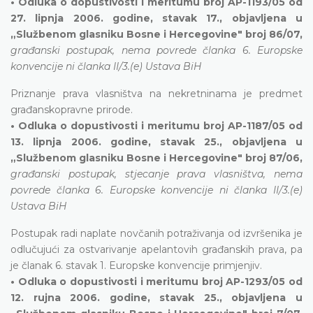
• Odluka o dopustivosti i meritumu broj AP-1193/05 od
27. lipnja 2006. godine, stavak 17., objavljena u
„Službenom glasniku Bosne i Hercegovine" broj 86/07,
građanski postupak, nema povrede članka 6. Europske
konvencije ni članka II/3.(e) Ustava BiH
Priznanje prava vlasništva na nekretninama je predmet
građanskopravne prirode.
• Odluka o dopustivosti i meritumu broj AP-1187/05 od
13. lipnja 2006. godine, stavak 25., objavljena u
„Službenom glasniku Bosne i Hercegovine" broj 87/06,
građanski postupak, stjecanje prava vlasništva, nema
povrede članka 6. Europske konvencije ni članka II/3.(e)
Ustava BiH
Postupak radi naplate novčanih potraživanja od izvršenika je
odlučujući za ostvarivanje apelantovih građanskih prava, pa
je članak 6. stavak 1. Europske konvencije primjenjiv.
• Odluka o dopustivosti i meritumu broj AP-1293/05 od
12. rujna 2006. godine, stavak 25., objavljena u