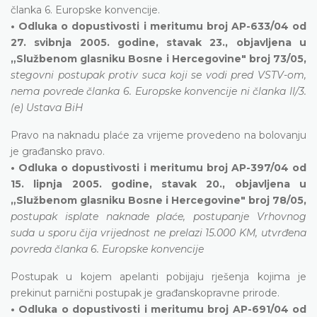
članka 6. Europske konvencije.
• Odluka o dopustivosti i meritumu broj AP-633/04 od
27. svibnja 2005. godine, stavak 23., objavljena u
„Službenom glasniku Bosne i Hercegovine" broj 73/05,
stegovni postupak protiv suca koji se vodi pred VSTV-om,
nema povrede članka 6. Europske konvencije ni članka II/3.
(e) Ustava BiH
Pravo na naknadu plaće za vrijeme provedeno na bolovanju
je građansko pravo.
• Odluka o dopustivosti i meritumu broj AP-397/04 od
15. lipnja 2005. godine, stavak 20., objavljena u
„Službenom glasniku Bosne i Hercegovine" broj 78/05,
postupak isplate naknade plaće, postupanje Vrhovnog
suda u sporu čija vrijednost ne prelazi 15.000 KM, utvrđena
povreda članka 6. Europske konvencije
Postupak u kojem apelanti pobijaju rješenja kojima je
prekinut parnični postupak je građanskopravne prirode.
• Odluka o dopustivosti i meritumu broj AP-691/04 od