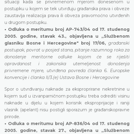
situaciji kada se privremenom mjerom donesenom u
postupku u kojem se tek utvrđuju građanska prava i obveze
zaustavlja realizacija prava ili obveza pravomoćno utvrđenih
u drugom postupku.
• Odluka o meritumu broj AP-743/04 od 17. studenog
2005. godine, stavak 43., objavljena u „Službenom
glasniku Bosne i Hercegovine" broj 17/06,
građanski
postupak, povrat u posjed stana, pitanje razumnog roka za
donošenje meritorne odluke kojom će se riješiti
opravdanost i zakonska utemeljenost donošenja
privremene mjere, utvrđena povreda članka 6. Europske
konvencije i članka II/3.(e) Ustava Bosne i Hercegovine
Spor o utvrđivanju naknade za eksproprirane nekretnine u
kojem sud u izvanparničnom postupku treba odrediti visinu
naknade u dijelu u kojem korisnik eksproprijacije i raniji
vlasnik (apelant) nisu postigli sporazum je građanskopravne
prirode.
• Odluka o meritumu broj AP-836/04 od 17. studenog
2005. godine, stavak 27., objavljena u „Službenom