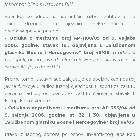
inkompatibilna s Ustavom BiH
Spor koji se odnosi na apelantičin tužbeni zahtjev da se
ukine služnost na njezinim nekretninama je
građanskopravne prirode.
• Odluka o meritumu broj AP-1180/05 od 9. veljače
2006. godine, stavak 19., objavljena u „Službenom
glasniku Bosne i Hercegovine" broj 45/06,
građanski
postupak, nema povrede članka 6. Europske konvencije ni
članka II/3.(e) Ustava BiH
Prema tome, Ustavni sud zaključuje da apelant kao nositelj
javne funkcije u radiodifuznoj djelatnosti u sporu za zaštitu
prava iz radnog odnosa uživa zaštitu članka 6. stavak 1.
Europske konvencije.
• Odluka o dopustivosti i meritumu broj AP-356/04 od
9. svibnja 2006. godine, st. 32. i 38., objavljena u
„Službenom glasniku Bosne i Hercegovine" broj 68/06
Pravo iz radnog odnosa po osnovi inventivnog rada kod