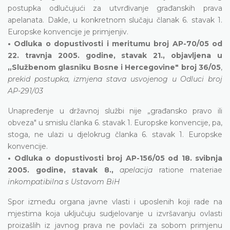
postupka odlučujući za utvrđivanje građanskih prava
apelanata. Dakle, u konkretnom slučaju članak 6. stavak 1.
Europske konvencije je primjenjiv.
• Odluka o dopustivosti i meritumu broj AP-70/05 od
22. travnja 2005. godine, stavak 21., objavljena u
„Službenom glasniku Bosne i Hercegovine" broj 36/05
,
prekid postupka, izmjena stava usvojenog u Odluci broj
AP-291/03
Unapređenje u državnoj službi nije „građansko pravo ili
obveza" u smislu članka 6. stavak 1. Europske konvencije, pa,
stoga, ne ulazi u djelokrug članka 6. stavak 1. Europske
konvencije.
• Odluka o dopustivosti broj AP-156/05 od 18. svibnja
2005. godine, stavak 8.,
apelacija
ratione materiae
inkompatibilna s Ustavom BiH
Spor između organa javne vlasti i uposlenih koji rade na
mjestima koja uključuju sudjelovanje u izvršavanju ovlasti
proizašlih iz javnog prava ne povlači za sobom primjenu