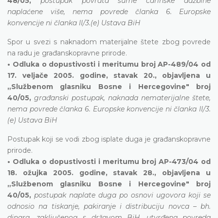
48/05,
postupak povrata sume carinske dažbine
naplaćene više, nema povrede članka 6. Europske
konvencije ni članka II/3.(e) Ustava BiH
Spor u svezi s naknadom materijalne štete zbog povrede
na radu je građanskopravne prirode.
• Odluka o dopustivosti i meritumu broj AP-489/04 od
17. veljače 2005. godine, stavak 20., objavljena u
„Službenom glasniku Bosne i Hercegovine" broj
40/05,
građanski postupak, naknada nematerijalne štete,
nema povrede članka 6. Europske konvencije ni članka II/3.
(e) Ustava BiH
Postupak koji se vodi zbog isplate duga je građanskopravne
prirode.
• Odluka o dopustivosti i meritumu broj AP-473/04 od
18. ožujka 2005. godine, stavak 28., objavljena u
„Službenom glasniku Bosne i Hercegovine" broj
40/05,
postupak naplate duga po osnovi ugovora koji se
odnosio na tiskanje, pakiranje i distribuciju novca – bh.
dinara, zaključenog s državom BiH, utvrđena povreda