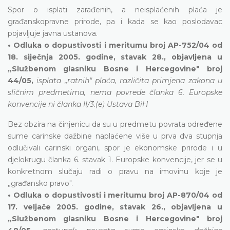
Spor o isplati zarađenih, a neisplaćenih plaća je
građanskopravne prirode, pa i kada se kao poslodavac
pojavljuje javna ustanova.
• Odluka o dopustivosti i meritumu broj AP-752/04 od
18. siječnja 2005. godine, stavak 28., objavljena u
„Službenom glasniku Bosne i Hercegovine" broj
44/05,
isplata „ratnih" plaća, različita primjena zakona u
sličnim predmetima, nema povrede članka 6. Europske
konvencije ni članka II/3.(e) Ustava BiH
Bez obzira na činjenicu da su u predmetu povrata određene
sume carinske dažbine naplaćene više u prva dva stupnja
odlučivali carinski organi, spor je ekonomske prirode i u
djelokrugu članka 6. stavak 1. Europske konvencije, jer se u
konkretnom slučaju radi o pravu na imovinu koje je
„građansko pravo".
• Odluka o dopustivosti i meritumu broj AP-870/04 od
17. veljače 2005. godine, stavak 26., objavljena u
„Službenom glasniku Bosne i Hercegovine" broj