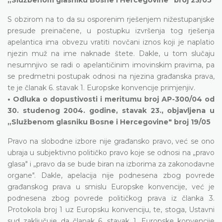
S obzirom na to da su osporenim rješenjem nižestupanjske
presude preinačene, u postupku izvršenja tog rješenja
apelantica ima obvezu vratiti novčani iznos koji je naplatio
njezin muž na ime naknade štete. Dakle, u tom slučaju
nesumnjivo se radi o apelantičinim imovinskim pravima, pa
se predmetni postupak odnosi na njezina građanska prava,
te je članak 6. stavak 1. Europske konvencije primjenjiv.
• Odluka o dopustivosti i meritumu broj AP-300/04 od
30. studenog 2004. godine, stavak 23., objavljena u
„Službenom glasniku Bosne i Hercegovine" broj 19/05
Pravo na slobodne izbore nije građansko pravo, već se ono
ubraja u subjektivno političko pravo koje se odnosi na „pravo
glasa" i „pravo da se bude biran na izborima za zakonodavne
organe". Dakle, apelacija nije podnesena zbog povrede
građanskog prava u smislu Europske konvencije, već je
podnesena zbog povrede političkog prava iz članka 3.
Protokola broj 1 uz Europsku konvenciju, te, stoga, Ustavni
sud zaključuje da članak 6. stavak 1. Europske konvencije