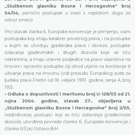
„Službenom glasniku Bosne i Hercegovine" broj
54/04,
parnični postupak u svezi s naplatom duga za
odvoz smeća
Prvi stavak članka 6. Europske konvencije je primjenjiv, osim
postupaka koji imaju karakter privatnog prava, i na postupke
u kojim se utvrđuju građanska prava i obveze, postupke
izdavanja građevinskih i drugih dozvola koje se tiču
nekretnina, a imaju izravne posljedice na pravo vlasništva na
imovini i općenito postupke čiji ishod utječe na korištenje ili
uživanje prava na imovinu (vidi presudu Europskog suda za
ljudska prava
Fredin
od 18. veljače 1991. godine, serija A, broj
192).
• Odluka o dopustivosti i meritumu broj U-128/03 od 21.
rujna 2004. godine, stavak 27., objavljena u
„Službenom glasniku Bosne i Hercegovine" broj 2/05,
nadziđivanje, postupci koji se tiču izdavanja građevinske
dozvole, utvrđena povreda članka 6. Europske konvencije i
članka II/3.(e) Ustava BiH