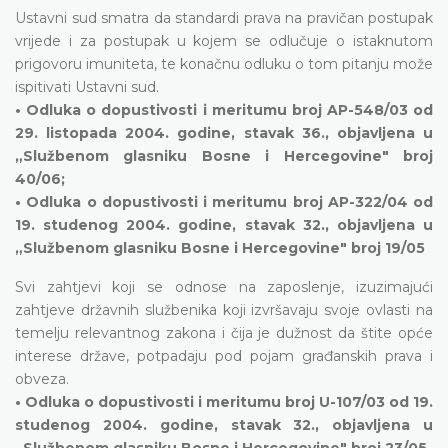
Ustavni sud smatra da standardi prava na pravičan postupak
vrijede i za postupak u kojem se odlučuje o istaknutom
prigovoru imuniteta, te konačnu odluku o tom pitanju može
ispitivati Ustavni sud.
• Odluka o dopustivosti i meritumu broj AP-548/03 od
29. listopada 2004. godine, stavak 36., objavljena u
„Službenom glasniku Bosne i Hercegovine" broj
40/06;
• Odluka o dopustivosti i meritumu broj AP-322/04 od
19. studenog 2004. godine, stavak 32., objavljena u
„Službenom glasniku Bosne i Hercegovine" broj 19/05
Svi zahtjevi koji se odnose na zaposlenje, izuzimajući
zahtjeve državnih službenika koji izvršavaju svoje ovlasti na
temelju relevantnog zakona i čija je dužnost da štite opće
interese države, potpadaju pod pojam građanskih prava i
obveza.
• Odluka o dopustivosti i meritumu broj U-107/03 od 19.
studenog 2004. godine, stavak 32., objavljena u
„Službenom glasniku Bosne i Hercegovine" broj 23/05