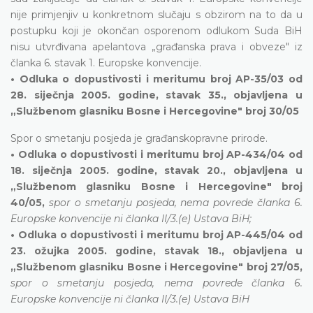
nije primjenjiv u konkretnom slučaju s obzirom na to da u
postupku koji je okončan osporenom odlukom Suda BiH
nisu utvrđivana apelantova „građanska prava i obveze" iz
članka 6. stavak 1. Europske konvencije.
• Odluka o dopustivosti i meritumu broj AP-35/03 od
28. siječnja 2005. godine, stavak 35., objavljena u
„Službenom glasniku Bosne i Hercegovine" broj 30/05
Spor o smetanju posjeda je građanskopravne prirode.
• Odluka o dopustivosti i meritumu broj AP-434/04 od
18. siječnja 2005. godine, stavak 20., objavljena u
„Službenom glasniku Bosne i Hercegovine" broj
40/05,
spor o smetanju posjeda, nema povrede članka 6.
Europske konvencije ni članka II/3.(e) Ustava BiH;
• Odluka o dopustivosti i meritumu broj AP-445/04 od
23. ožujka 2005. godine, stavak 18., objavljena u
„Službenom glasniku Bosne i Hercegovine" broj 27/05,
spor o smetanju posjeda, nema povrede članka 6.
Europske konvencije ni članka II/3.(e) Ustava BiH