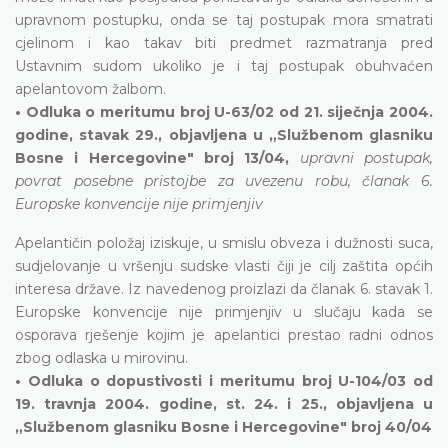
upravnom postupku, onda se taj postupak mora smatrati
cjelinom i kao takav biti predmet razmatranja pred
Ustavnim sudom ukoliko je i taj postupak obuhvaćen
apelantovom žalbom.
• Odluka o meritumu broj U-63/02 od 21. siječnja 2004.
godine, stavak 29., objavljena u „Službenom glasniku
Bosne i Hercegovine" broj 13/04,
upravni postupak,
povrat posebne pristojbe za uvezenu robu, članak 6.
Europske konvencije nije primjenjiv
Apelantičin položaj iziskuje, u smislu obveza i dužnosti suca,
sudjelovanje u vršenju sudske vlasti čiji je cilj zaštita općih
interesa države. Iz navedenog proizlazi da članak 6. stavak 1.
Europske konvencije nije primjenjiv u slučaju kada se
osporava rješenje kojim je apelantici prestao radni odnos
zbog odlaska u mirovinu.
• Odluka o dopustivosti i meritumu broj U-104/03 od
19. travnja 2004. godine, st. 24. i 25., objavljena u
„Službenom glasniku Bosne i Hercegovine" broj 40/04