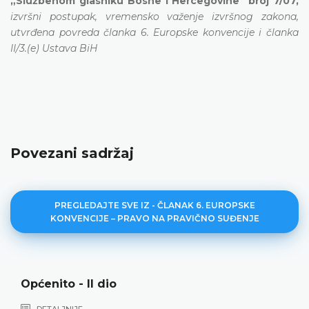
„Službenom glasniku Bosne i Hercegovine" broj 7/07,
izvršni postupak, vremensko važenje izvršnog zakona,
utvrđena povreda članka 6. Europske konvencije i članka
II/3.(e) Ustava BiH
Povezani sadržaj
PREGLEDAJTE SVE IZ - ČLANAK 6. EUROPSKE
KONVENCIJE – PRAVO NA PRAVIČNO SUĐENJE
Općenito - II dio
DETALJNIJE