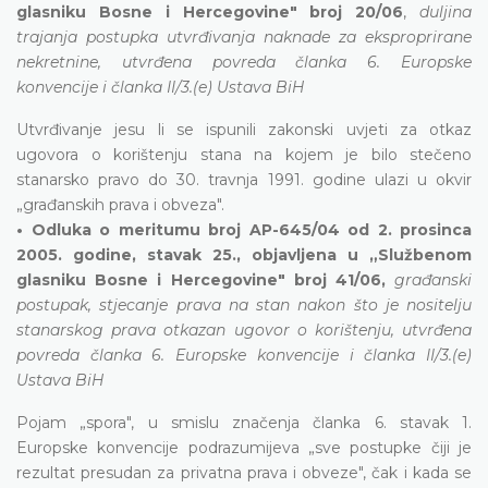
glasniku Bosne i Hercegovine" broj 20/06
,
duljina
trajanja postupka utvrđivanja naknade za eksproprirane
nekretnine, utvrđena povreda članka 6. Europske
konvencije i članka II/3.(e) Ustava BiH
Utvrđivanje jesu li se ispunili zakonski uvjeti za otkaz
ugovora o korištenju stana na kojem je bilo stečeno
stanarsko pravo do 30. travnja 1991. godine ulazi u okvir
„građanskih prava i obveza".
• Odluka o meritumu broj AP-645/04 od 2. prosinca
2005. godine, stavak 25., objavljena u „Službenom
glasniku Bosne i Hercegovine" broj 41/06,
građanski
postupak, stjecanje prava na stan nakon što je nositelju
stanarskog prava otkazan ugovor o korištenju, utvrđena
povreda članka 6. Europske konvencije i članka II/3.(e)
Ustava BiH
Pojam „spora", u smislu značenja članka 6. stavak 1.
Europske konvencije podrazumijeva „sve postupke čiji je
rezultat presudan za privatna prava i obveze", čak i kada se