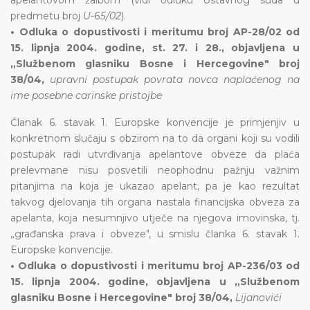
predmetu broj
U-65/02
).
• Odluka o dopustivosti i meritumu broj AP-28/02 od
15. lipnja 2004. godine, st. 27. i 28., objavljena u
„Službenom glasniku Bosne i Hercegovine" broj
38/04,
upravni postupak povrata novca naplaćenog na
ime posebne carinske pristojbe
Članak 6. stavak 1. Europske konvencije je primjenjiv u
konkretnom slučaju s obzirom na to da organi koji su vodili
postupak radi utvrđivanja apelantove obveze da plaća
prelevmane nisu posvetili neophodnu pažnju važnim
pitanjima na koja je ukazao apelant, pa je kao rezultat
takvog djelovanja tih organa nastala financijska obveza za
apelanta, koja nesumnjivo utječe na njegova imovinska, tj.
„građanska prava i obveze", u smislu članka 6. stavak 1.
Europske konvencije.
• Odluka o dopustivosti i meritumu broj AP-236/03 od
15. lipnja 2004. godine, objavljena u „Službenom
glasniku Bosne i Hercegovine" broj 38/04,
Lijanovići