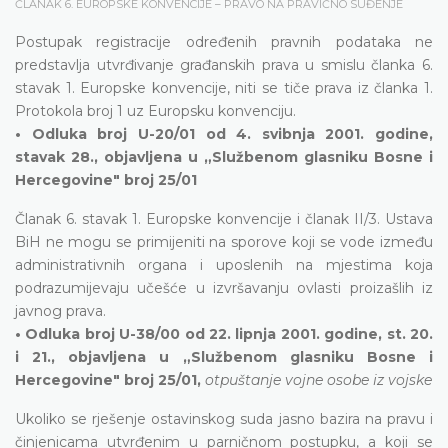
ČLANAK 6. EUROPSKE KONVENCIJE – PRAVO NA PRAVIČNO SUĐENJE
Postupak registracije određenih pravnih podataka ne
predstavlja utvrđivanje građanskih prava u smislu članka 6.
stavak 1. Europske konvencije, niti se tiče prava iz članka 1.
Protokola broj 1 uz Europsku konvenciju.
• Odluka broj U-20/01 od 4. svibnja 2001. godine,
stavak 28., objavljena u „Službenom glasniku Bosne i
Hercegovine" broj 25/01
Članak 6. stavak 1. Europske konvencije i članak II/3. Ustava
BiH ne mogu se primijeniti na sporove koji se vode između
administrativnih organa i uposlenih na mjestima koja
podrazumijevaju učešće u izvršavanju ovlasti proizašlih iz
javnog prava.
• Odluka broj U-38/00 od 22. lipnja 2001. godine, st. 20.
i 21., objavljena u „Službenom glasniku Bosne i
Hercegovine" broj 25/01,
otpuštanje vojne osobe iz vojske
Ukoliko se rješenje ostavinskog suda jasno bazira na pravu i
činjenicama utvrđenim u parničnom postupku, a koji se