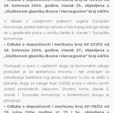
26. kolovoza 2004. godine, stavak 25., objavljena u
„Službenom glasniku Bosne i Hercegovine" broj 48/04
U skladu s ustaljenom praksom organa Europske
konvencije, prekid radnog odnosa iz bilo kojeg razloga ubraja
se u građanska prava u smislu članka 6. stavak 1. Europske
konvencije.
• Odluka o dopustivosti i meritumu broj AP-221/02 od
26. kolovoza 2004. godine, stavak 27., objavljena u
„Službenom glasniku Bosne i Hercegovine" broj 48/04
Postupak u svezi s naplatom duga za komunalne usluge
presudan je za apelantovu imovinu i nije značajan za
određivanje karaktera tog spora, odnosno to što se radilo o
plaćanju duga za usluge koje tužitelj pruža u okviru javnih
ovlasti predviđenih zakonom. Shodno tome, članak 6.
stavak 1. Europske konvencije u konkretnom slučaju je
primjenjiv.
• Odluka o dopustivosti i meritumu broj AP-116/02 od
29. rujna 2004. godine, st. 23. i 24., objavljena u