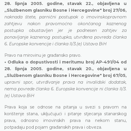
28. lipnja 2005. godine, stavak 22., objavljena u
„Službenom glasniku Bosne i Hercegovine" broj 27/06,
naknada štete, parnični postupak o imovinskopravnom
zahtjevu nakon pravomoćno okončanog kaznenog
postupka obustavljen jer je podnesen zahtjev za
ponavljanje kaznenog postupka, utvrđena povreda članka
6. Europske konvencije i članka II/3.(e) Ustava BiH
Pravo na mirovinu je građansko pravo.
• Odluka o dopustivosti i meritumu broj AP-491/04 od
28. lipnja 2005. godine, stavak 20., objavljena u
„Službenom glasniku Bosne i Hercegovine" broj 67/05,
upravni spor, utvrđivanje prava na invalidski dodatak,
nema povrede članka 6. Europske konvencije ni članka II/3.
(e) Ustava BiH
Prava koja se odnose na pitanja u svezi s pravom na
korištenje stana, uključujući i pitanje stjecanja stanarskog
prava, odnosno imovinskih prava na nekom stanu,
potpadaju pod pojam građanskih prava i obveza.