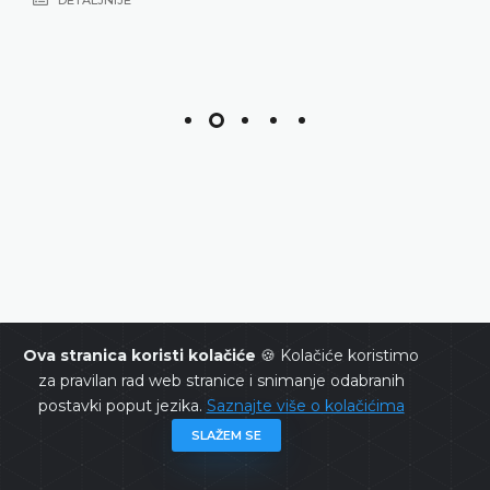
Ova stranica koristi kolačiće
🍪 Kolačiće koristimo
za pravilan rad web stranice i snimanje odabranih
postavki poput jezika.
Saznajte više o kolačićima
SLAŽEM SE
Praksa Ustavnog suda BiH