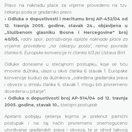
Pravo na naknadu plaće za vrijeme provedeno na tzv.
čekanju posla je građansko pravo.
• Odluka o dopustivosti i meritumu broj AP-452/04 od
12. travnja 2005. godine, stavak 24., objavljena u
„Službenom glasniku Bosne i Hercegovine" broj
40/05,
radni spor, potraživanje isplate naknade plaće za
vrijeme provedeno „na čekanju posla", nema povrede
članka 6. Europske konvencije ni članka II/3.(e) Ustava BiH
Odluke donesene u stečajnom postupku, koje se tiču
imovine dužnika, ulaze u okvir članka 6. stavak 1. Europske
konvencije budući da dužnikova „određena građanska prava
i obveze u smislu članka 6. stavak 1. mogu biti privremeno
dovedena u pitanje".
• Odluka o dopustivosti broj AP-914/04 od 12. travnja
2005. godine, stavak 10.,
stečajni postupak
Apelanti pobijaju rješenja kojima je prekinut parnični
postupak i na taj način privremeno onemogućeno
utvrđivanje građanskih prava i obveza, te je ishod takvog