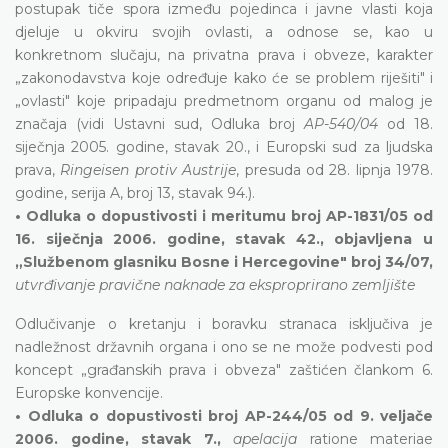
postupak tiče spora između pojedinca i javne vlasti koja
djeluje u okviru svojih ovlasti, a odnose se, kao u
konkretnom slučaju, na privatna prava i obveze, karakter
„zakonodavstva koje određuje kako će se problem riješiti" i
„ovlasti" koje pripadaju predmetnom organu od malog je
značaja (vidi Ustavni sud, Odluka broj
AP-540/04
od 18.
siječnja 2005. godine, stavak 20., i Europski sud za ljudska
prava,
Ringeisen protiv Austrije
, presuda od 28. lipnja 1978.
godine, serija A, broj 13, stavak 94.).
• Odluka o dopustivosti i meritumu broj AP-1831/05 od
16. siječnja 2006. godine, stavak 42., objavljena u
„Službenom glasniku Bosne i Hercegovine" broj 34/07,
utvrđivanje pravične naknade za eksproprirano zemljište
Odlučivanje o kretanju i boravku stranaca isključiva je
nadležnost državnih organa i ono se ne može podvesti pod
koncept „građanskih prava i obveza" zaštićen člankom 6.
Europske konvencije.
• Odluka o dopustivosti broj AP-244/05 od 9. veljače
2006. godine, stavak 7.,
apelacija
ratione materiae