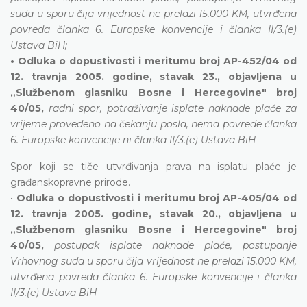
suda u sporu čija vrijednost ne prelazi 15.000 KM, utvrđena
povreda članka 6. Europske konvencije i članka II/3.(e)
Ustava BiH;
• Odluka o dopustivosti i meritumu broj AP-452/04 od
12. travnja 2005. godine, stavak 23., objavljena u
„Službenom glasniku Bosne i Hercegovine" broj
40/05,
radni spor, potraživanje isplate naknade plaće za
vrijeme provedeno na čekanju posla, nema povrede članka
6. Europske konvencije ni članka II/3.(e) Ustava BiH
Spor koji se tiče utvrđivanja prava na isplatu plaće je
građanskopravne prirode.
•
Odluka o dopustivosti i meritumu broj AP-405/04 od
12. travnja 2005. godine, stavak 20., objavljena u
„Službenom glasniku Bosne i Hercegovine" broj
40/05,
postupak isplate naknade plaće, postupanje
Vrhovnog suda u sporu čija vrijednost ne prelazi 15.000 KM,
utvrđena povreda članka 6. Europske konvencije i članka
II/3.(e) Ustava BiH