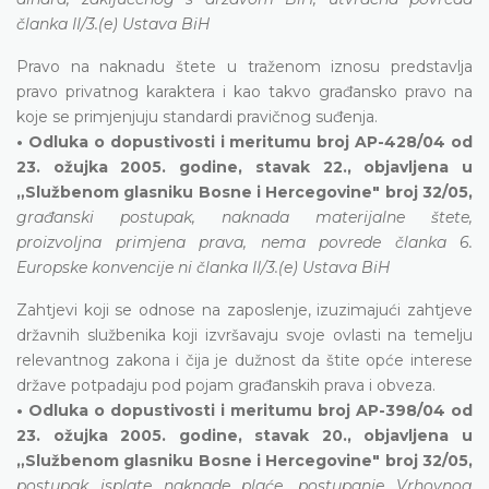
članka II/3.(e) Ustava BiH
Pravo na naknadu štete u traženom iznosu predstavlja
pravo privatnog karaktera i kao takvo građansko pravo na
koje se primjenjuju standardi pravičnog suđenja.
• Odluka o dopustivosti i meritumu broj AP-428/04 od
23. ožujka 2005. godine, stavak 22., objavljena u
„Službenom glasniku Bosne i Hercegovine" broj 32/05,
građanski postupak, naknada materijalne štete,
proizvoljna primjena prava, nema povrede članka 6.
Europske konvencije ni članka II/3.(e) Ustava BiH
Zahtjevi koji se odnose na zaposlenje, izuzimajući zahtjeve
državnih službenika koji izvršavaju svoje ovlasti na temelju
relevantnog zakona i čija je dužnost da štite opće interese
države potpadaju pod pojam građanskih prava i obveza.
• Odluka o dopustivosti i meritumu broj AP-398/04 od
23. ožujka 2005. godine, stavak 20., objavljena u
„Službenom glasniku Bosne i Hercegovine" broj 32/05,
postupak isplate naknade plaće, postupanje Vrhovnog