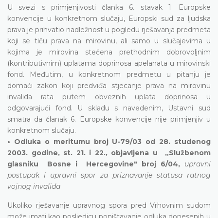
U svezi s primjenjivosti članka 6. stavak 1. Europske
konvencije u konkretnom slučaju, Europski sud za ljudska
prava je prihvatio nadležnost u pogledu rješavanja predmeta
koji se tiču prava na mirovinu, ali samo u slučajevima u
kojima je mirovina stečena prethodnim dobrovoljnim
(kontributivnim) uplatama doprinosa apelanata u mirovinski
fond. Međutim, u konkretnom predmetu u pitanju je
domaći zakon koji predviđa stjecanje prava na mirovinu
invalida rata putem obveznih uplata doprinosa u
odgovarajući fond. U skladu s navedenim, Ustavni sud
smatra da članak 6. Europske konvencije nije primjenjiv u
konkretnom slučaju.
• Odluka o meritumu broj U-79/03 od 28. studenog
2003. godine, st. 21. i 22., objavljena u „Službenom
glasniku Bosne i Hercegovine" broj 6/04,
upravni
postupak i upravni spor za priznavanje statusa ratnog
vojnog invalida
Ukoliko rješavanje upravnog spora pred Vrhovnim sudom
može imati kao posljedicu poništavanje odluka donesenih u