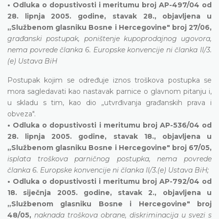
• Odluka o dopustivosti i meritumu broj AP-497/04 od
28. lipnja 2005. godine, stavak 28., objavljena u
„Službenom glasniku Bosne i Hercegovine" broj 27/06,
građanski postupak, poništenje kupoprodajnog ugovora,
nema povrede članka 6. Europske konvencije ni članka II/3.
(e) Ustava BiH
Postupak kojim se određuje iznos troškova postupka se
mora sagledavati kao nastavak parnice o glavnom pitanju i,
u skladu s tim, kao dio „utvrđivanja građanskih prava i
obveza".
• Odluka o dopustivosti i meritumu broj AP-536/04 od
28. lipnja 2005. godine, stavak 18., objavljena u
„Službenom glasniku Bosne i Hercegovine" broj 67/05,
isplata troškova parničnog postupka, nema povrede
članka 6. Europske konvencije ni članka II/3.(e) Ustava BiH;
• Odluka o dopustivosti i meritumu broj AP-792/04 od
18. siječnja 2005. godine, stavak 2., objavljena u
„Službenom glasniku Bosne i Hercegovine" broj
48/05,
naknada troškova obrane, diskriminacija u svezi s