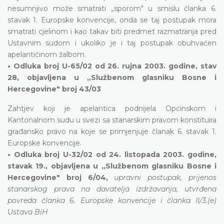
nesumnjivo može smatrati „sporom" u smislu članka 6.
stavak 1. Europske konvencije, onda se taj postupak mora
smatrati cjelinom i kao takav biti predmet razmatranja pred
Ustavnim sudom i ukoliko je i taj postupak obuhvaćen
apelantičinom žalbom.
• Odluka broj U-65/02 od 26. rujna 2003. godine, stav
28, objavljena u „Službenom glasniku Bosne i
Hercegovine" broj 43/03
Zahtjev koji je apelantica podnijela Općinskom i
Kantonalnom sudu u svezi sa stanarskim pravom konstituira
građansko pravo na koje se primjenjuje članak 6. stavak 1.
Europske konvencije.
• Odluka broj U-32/02 od 24. listopada 2003. godine,
stavak 19., objavljena u „Službenom glasniku Bosne i
Hercegovine" broj 6/04,
upravni postupak, prijenos
stanarskog prava na davatelja izdržavanja, utvrđena
povreda članka 6. Europske konvencije i članka II/3.(e)
Ustava BiH