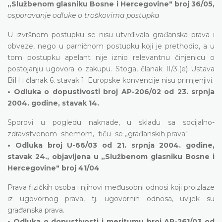
„Službenom glasniku Bosne i Hercegovine" broj 36/05,
osporavanje odluke o troškovima postupka
U izvršnom postupku se nisu utvrđivala građanska prava i
obveze, nego u parničnom postupku koji je prethodio, a u
tom postupku apelant nije iznio relevantnu činjenicu o
postojanju ugovora o zakupu. Stoga, članak II/3.(e) Ustava
BiH i članak 6. stavak 1. Europske konvencije nisu primjenjivi.
• Odluka o dopustivosti broj AP-206/02 od 23. srpnja
2004. godine, stavak 14.
Sporovi u pogledu naknade, u skladu sa socijalno-
zdravstvenom shemom, tiču se „građanskih prava".
• Odluka broj U-66/03 od 21. srpnja 2004. godine,
stavak 24., objavljena u „Službenom glasniku Bosne i
Hercegovine" broj 41/04
Prava fizičkih osoba i njihovi međusobni odnosi koji proizlaze
iz ugovornog prava, tj. ugovornih odnosa, uvijek su
građanska prava.
• Odluka o dopustivosti i meritumu broj AP-261/03 od