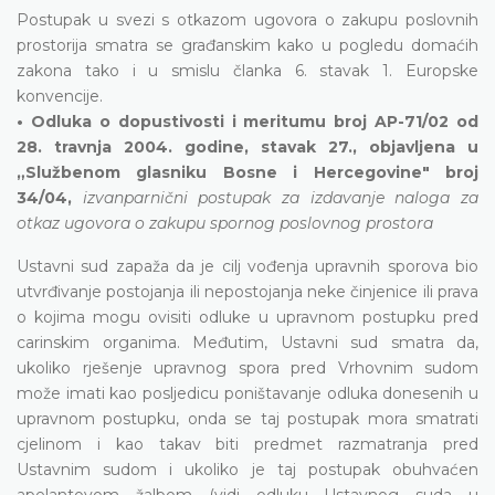
Postupak u svezi s otkazom ugovora o zakupu poslovnih
prostorija smatra se građanskim kako u pogledu domaćih
zakona tako i u smislu članka 6. stavak 1. Europske
konvencije.
• Odluka o dopustivosti i meritumu broj AP-71/02 od
28. travnja 2004. godine, stavak 27., objavljena u
„Službenom glasniku Bosne i Hercegovine" broj
34/04,
izvanparnični postupak za izdavanje naloga za
otkaz ugovora o zakupu spornog poslovnog prostora
Ustavni sud zapaža da je cilj vođenja upravnih sporova bio
utvrđivanje postojanja ili nepostojanja neke činjenice ili prava
o kojima mogu ovisiti odluke u upravnom postupku pred
carinskim organima. Međutim, Ustavni sud smatra da,
ukoliko rješenje upravnog spora pred Vrhovnim sudom
može imati kao posljedicu poništavanje odluka donesenih u
upravnom postupku, onda se taj postupak mora smatrati
cjelinom i kao takav biti predmet razmatranja pred
Ustavnim sudom i ukoliko je taj postupak obuhvaćen
apelantovom žalbom (vidi odluku Ustavnog suda u