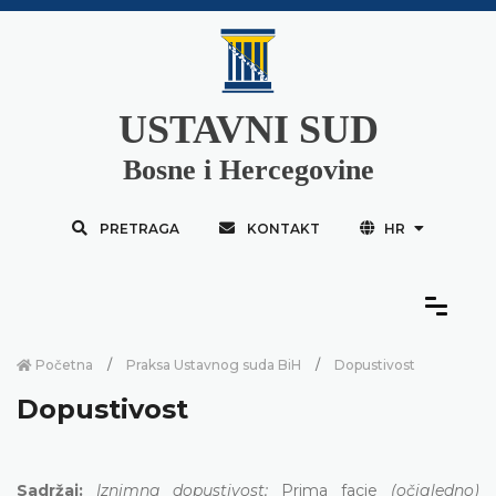
USTAVNI SUD
Bosne i Hercegovine
PRETRAGA
KONTAKT
HR
Početna
Praksa Ustavnog suda BiH
Dopustivost
Dopustivost
Sadržaj:
Iznimna dopustivost;
Prima facie
(očigledno)