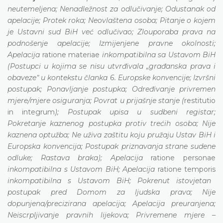
neutemeljena; Nenadležnost za odlučivanje; Odustanak od
apelacije; Protek roka; Neovlaštena osoba; Pitanje o kojem
je Ustavni sud BiH već odlučivao; Zlouporaba prava na
podnošenje apelacije; Izmijenjene pravne okolnosti;
Apelacija
ratione materiae
inkompatibilna sa Ustavom BiH
(Postupci u kojima se nisu utvrđivala „građanska prava i
obavezeˮ
u kontekstu članka 6. Europske konvencije; Izvršni
postupak; Ponavljanje postupka; Određivanje privremen
mjere/mjere osiguranja; Povrat u prijašnje stanje (
restitutio
in integrum
); Postupak upisa u sudbeni registar;
Pokretanje kaznenog postupka protiv trećih osoba; Nije
kaznena optužba; Ne uživa zaštitu koju pružaju Ustav BiH i
Europska konvencija; Postupak priznavanja strane sudene
odluke; Rastava braka); Apelacija
ratione personae
inkompatibilna s Ustavom BiH; Apelacija
ratione temporis
inkompatibilna s Ustavom BiH; Pokrenut istovjetan
postupak pred Domom za ljudska prava; Nije
dopunjena/precizirana apelacija; Apelacija preuranjena;
Neiscrpljivanje pravnih lijekova; Privremene mjere –