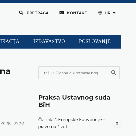
PRETRAGA
KONTAKT
HR
IKACIJA
IZDAVAŠTVO
POSLOVANJE
 na
Praksa Ustavnog suda
BiH
Članak 2. Europske konvencije –
rivanje ovog
2
pravo na život