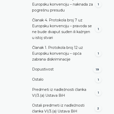
Europsku konvenciju – naknada za
1
pogrešnu presudu
Članak 4. Protokola broj 7 uz
Europsku konvenciju – pravoda se
1
ne bude dvaput suđen ili kažnjen
u istoj stvari
Članak 1. Protokola broj 12 uz
Europsku konvenciju – opća
1
zabrana diskriminacije
Dopustivost
19
Ostalo
1
Predmeti iz nadležnosti članka
1
VI/3.(a) Ustava BiH
Ostali predmeti iz nadležnosti
2
članka VI/3.(a) Ustava BiH