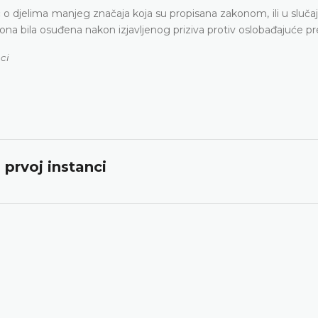
 o djelima manjeg značaja koja su propisana zakonom, ili u sluč
e ona bila osuđena nakon izjavljenog priziva protiv oslobađajuće p
ci
prvoj instanci