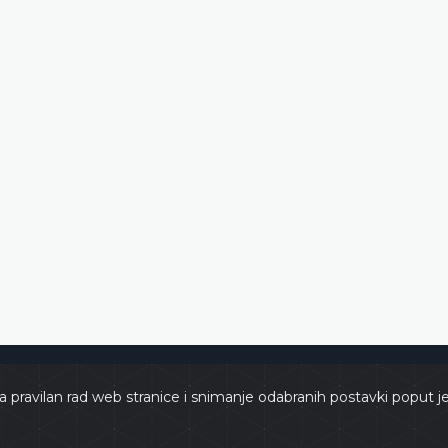
e
Copyri
a pravilan rad web stranice i snimanje odabranih postavki poput j