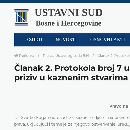
USTAVNI SUD
Bosne i Hercegovine
O SUDU
NOVOSTI
OSNOVNI AKTI
Početna
Praksa Ustavnog suda BiH
Članak 2. Protokol
Članak 2. Protokola broj 7 
priziv u kaznenim stvarima
Pravo na 
1. Svatko koga sud osudi za kazneno djelo ima pravo da 
prava, uključujući i temelje za njegovo ostvarivanje, uređ