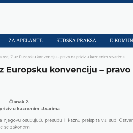
ZA APELANTE
SUDSKA PRAKSA
E-KOMUN
a broj 7 uz Europsku konvenciju – pravo na priziv u kaznenim stvarima
uz Europsku konvenciju – pravo
Članak 2.
priziv u kaznenim stvarima
njegovu osuđujuću presudu ili kaznu preispita viši sud. Ostva
uje se zakonom.