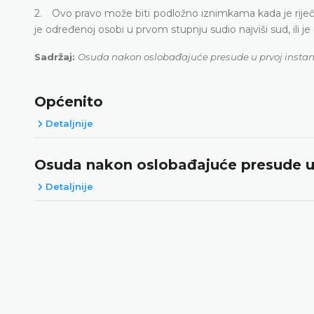
2. Ovo pravo može biti podložno iznimkama kada je riječ
je određenoj osobi u prvom stupnju sudio najviši sud, ili j
Sadržaj:
Osuda nakon oslobađajuće presude u prvoj instan
Općenito
Detaljnije
Osuda nakon oslobađajuće presude u 
Detaljnije