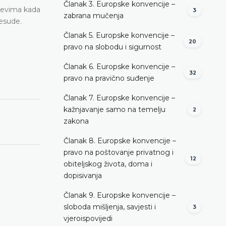
Članak 3. Europske konvencije –
ajevima kada
3
zabrana mučenja
resude.
Članak 5. Europske konvencije –
20
pravo na slobodu i sigurnost
Članak 6. Europske konvencije –
32
pravo na pravično suđenje
Članak 7. Europske konvencije –
kažnjavanje samo na temelju
2
zakona
Članak 8. Europske konvencije –
pravo na poštovanje privatnog i
12
obiteljskog života, doma i
dopisivanja
Članak 9. Europske konvencije –
sloboda mišljenja, savjesti i
3
vjeroispovijedi