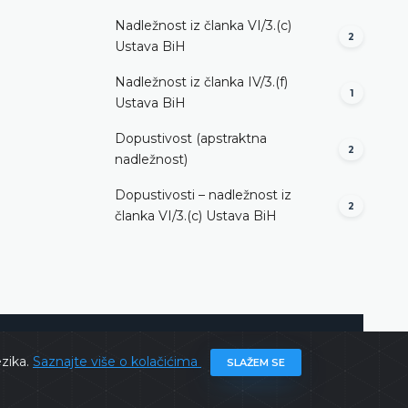
Nadležnost iz članka VI/3.(c)
2
Ustava BiH
Nadležnost iz članka IV/3.(f)
1
Ustava BiH
Dopustivost (apstraktna
2
nadležnost)
Dopustivosti – nadležnost iz
2
članka VI/3.(c) Ustava BiH
ghts @ 2026
Ustavni sud BiH
Sva prava zadržana.
ezika.
Saznajte više o kolačićima
SLAŽEM SE