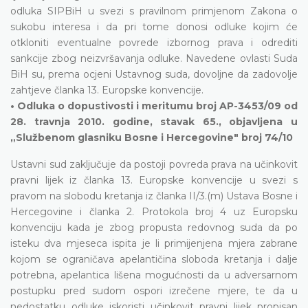
odluka SIPBiH u svezi s pravilnom primjenom Zakona o
sukobu interesa i da pri tome donosi odluke kojim će
otkloniti eventualne povrede izbornog prava i odrediti
sankcije zbog neizvršavanja odluke. Navedene ovlasti Suda
BiH su, prema ocjeni Ustavnog suda, dovoljne da zadovolje
zahtjeve članka 13. Europske konvencije.
• Odluka o dopustivosti i meritumu broj AP-3453/09 od
28. travnja 2010. godine, stavak 65., objavljena u
„Službenom glasniku Bosne i Hercegovine" broj 74/10
Ustavni sud zaključuje da postoji povreda prava na učinkovit
pravni lijek iz članka 13. Europske konvencije u svezi s
pravom na slobodu kretanja iz članka II/3.(m) Ustava Bosne i
Hercegovine i članka 2. Protokola broj 4 uz Europsku
konvenciju kada je zbog propusta redovnog suda da po
isteku dva mjeseca ispita je li primijenjena mjera zabrane
kojom se ograničava apelantičina sloboda kretanja i dalje
potrebna, apelantica lišena mogućnosti da u adversarnom
postupku pred sudom ospori izrečene mjere, te da u
nedostatku odluke iskoristi učinkovit pravni lijek propisan