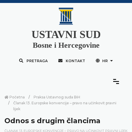
USTAVNI SUD
Bosne i Hercegovine
PRETRAGA
KONTAKT
HR
Početna
Praksa Ustavnog suda BiH
Članak 13. Europske konvencije – pravo na učinkovit pravni
lijek
Odnos s drugim člancima
ČLANAK 13. EUROPSKE KONVENCIJE – PRAVO NA UČINKOVIT PRAVNI LIJEK