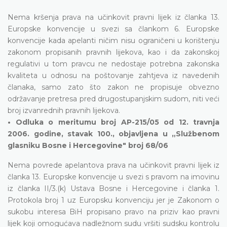
Nema kršenja prava na učinkovit pravni lijek iz članka 13.
Europske konvencije u svezi sa člankom 6. Europske
konvencije kada apelanti ničim nisu ograničeni u korištenju
zakonom propisanih pravnih lijekova, kao i da zakonskoj
regulativi u tom pravcu ne nedostaje potrebna zakonska
kvaliteta u odnosu na poštovanje zahtjeva iz navedenih
članaka, samo zato što zakon ne propisuje obvezno
održavanje pretresa pred drugostupanjskim sudom, niti veći
broj izvanrednih pravnih lijekova.
• Odluka o meritumu broj AP-215/05 od 12. travnja
2006. godine, stavak 100., objavljena u „Službenom
glasniku Bosne i Hercegovine" broj 68/06
Nema povrede apelantova prava na učinkovit pravni lijek iz
članka 13. Europske konvencije u svezi s pravom na imovinu
iz članka II/3.(k) Ustava Bosne i Hercegovine i članka 1.
Protokola broj 1 uz Europsku konvenciju jer je Zakonom o
sukobu interesa BiH propisano pravo na priziv kao pravni
lijek koji omogućava nadležnom sudu vršiti sudsku kontrolu