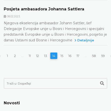
Posjeta ambasadora Johanna Sattlera
08.02.2023.
Njegova ekselencija ambasador Johann Sattler, šef
Delegacije Evropske unije u Bosni i Hercegovini i specijalni
predstavnik Evropske unije u Bosni i Hercegovini, posjetio je
danas Ustavni sud Bosne i Hercegovine
Detaljnije
‹
1
2
...
11
12
13
14
15
16
17
...
58
59
Novosti