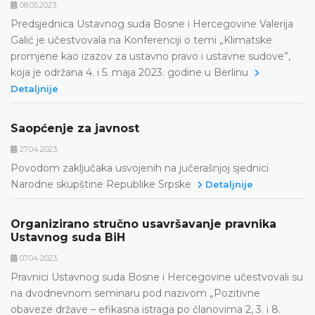
08.05.2023.
Predsjednica Ustavnog suda Bosne i Hercegovine Valerija
Galić je učestvovala na Konferenciji o temi „Klimatske
promjene kao izazov za ustavno pravo i ustavne sudove”,
koja je održana 4. i 5. maja 2023. godine u Berlinu
Detaljnije
Saopćenje za javnost
27.04.2023.
Povodom zaključaka usvojenih na jučerašnjoj sjednici
Narodne skupštine Republike Srpske
Detaljnije
Organizirano stručno usavršavanje pravnika
Ustavnog suda BiH
07.04.2023.
Pravnici Ustavnog suda Bosne i Hercegovine učestvovali su
na dvodnevnom seminaru pod nazivom „Pozitivne
obaveze države – efikasna istraga po članovima 2, 3. i 8.